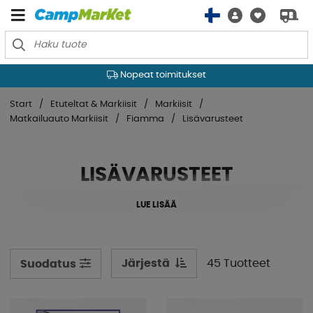
Nopeat toimitukset
Start
Etuteltat & Markiisit
Markiisit
Matkailuauto Markiisit
Fiamma
Lisävarusteet
LISÄVARUSTEET
LUE LISÄÄ
Järjestä
45 Tuotteet
Suodatus