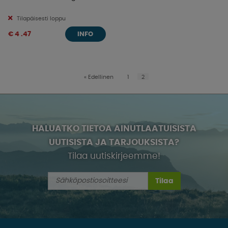
Tilapäisesti loppu
€ 4 .47
INFO
«
Edellinen
1
2
HALUATKO TIETOA AINUTLAATUISISTA
UUTISISTA JA TARJOUKSISTA?
Tilaa uutiskirjeemme!
Tilaa