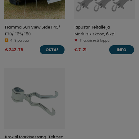
Fiamma Sun View Side F45/
Ripustin Teltalle ja
F70/ F65/F80
Markiisikiskoon, 6 kpl
4-9 päivää
Tilapäisesti loppu
€ 242 .79
€ 7 .21
OSTA!
INFO
Krok til Markisestang-Teltben