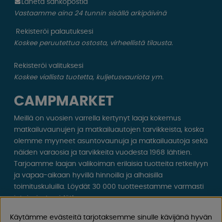
Läheta sähköpostia
Vastaamme aina 24 tunnin sisällä arkipäivinä
Rekisteröi palautuksesi
Koskee peruutettua ostosta, virheellistä tilausta.
Rekisteröi valituksesi
Koskee viallista tuotetta, kuljetusvauriota ym.
CAMPMARKET
Meillä on vuosien varrella kertynyt laaja kokemus
matkailuvaunujen ja matkailuautojen tarvikkeista, koska
olemme myyneet asuntovaunuja ja matkailuautoja sekä
näiden varaosia ja tarvikkeita vuodesta 1968 lähtien.
Tarjoamme laajan valikoiman erilaisia ​​tuotteita retkeilyyn
ja vapaa-aikaan hyvillä hinnoilla ja alhaisilla
toimituskuluilla. Löydät 30 000 tuotteestamme varmasti
jotain, josta pidät!
Käytämme evästeitä tarjotaksemme sinulle kävijänä hyvän
Seuraa meitä Facebookissa ja Instagramissa saadaksesi