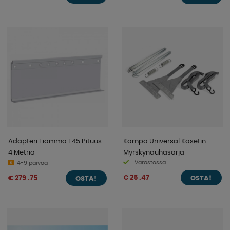
Adapteri Fiamma F45 Pituus
Kampa Universal Kasetin
4 Metriä
Myrskynauhasarja
Varastossa
4-9 päivää
€ 25 .47
€ 279 .75
OSTA!
OSTA!