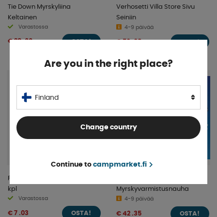
Tie Down Myrskyliina
Verhosetti Villa Store Sivu
Keltainen
Seiniin
Varastossa
4-9 päivää
€ 28 .66
€ 56 .68
OSTA!
OSTA!
Are you in the right place?
Finland
Change country
Continue to
campmarket.fi
ProPlus Myrskyliinansuoja 3
Fiamma LED-valaisin
kpl
Myrskyvarmistusnauha
Varastossa
4-9 päivää
€ 7 .03
€ 42 .35
OSTA!
OSTA!