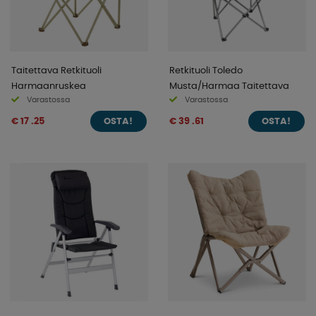
Taitettava Retkituoli
Retkituoli Toledo
Harmaanruskea
Musta/Harmaa Taitettava
Varastossa
Varastossa
€ 17 .25
€ 39 .61
OSTA!
OSTA!