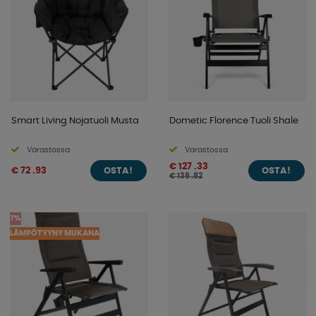
Smart Living Nojatuoli Musta
Dometic Florence Tuoli Shale
Varastossa
Varastossa
€ 127 .33
€ 72 .93
OSTA!
OSTA!
€ 136 .82
7%
LÄMPÖTYYNY MUKANA