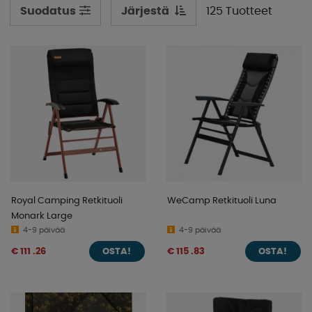
Järjestä
125 Tuotteet
Suodatus
Täältä löydät tuolit sinulle ja perheellesi, ne on
suunniteltu telttailukäyttöön keveytensä ansiosta,
kokoontaitettava säästääkseen säilytystilaa ja kestävät
suomalaisen kesän ilman ongelmia. Lisämukavuutta
lisäävät tuolit, joissa on pehmustetut istuimet ja
selkänojat, joissa voit todella nauttia hetkestä ja päästää
ajatuksesi valloilleen.
Meiltä löytyy kaikenmuotoisia tuoleja, retkeilytuoleja,
taittotuoleja, lepotuoleja, lastentuoleja, ohjaajan tuoleja,
jakkaroita ja monia muita malleja! Tutustu alla olevaan
valikoimaamme.
Royal Camping Retkituoli
WeCamp Retkituoli Luna
Monark Large
4-9 päivää
4-9 päivää
€ 111 .26
€ 115 .83
OSTA!
OSTA!