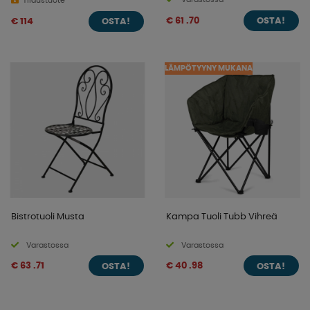
Tilaustuote
€ 61 .70
€ 114
OSTA!
OSTA!
LÄMPÖTYYNY MUKANA
Bistrotuoli Musta
Kampa Tuoli Tubb Vihreä
Varastossa
Varastossa
€ 63 .71
€ 40 .98
OSTA!
OSTA!