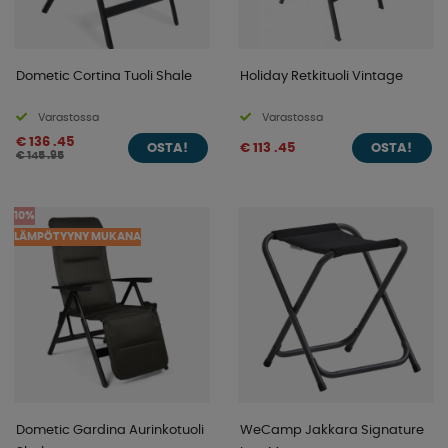
Dometic Cortina Tuoli Shale
Holiday Retkituoli Vintage
Varastossa
Varastossa
€ 136 .45
€ 113 .45
OSTA!
OSTA!
€ 145 .95
10%
LÄMPÖTYYNY MUKANA
Dometic Gardina Aurinkotuoli
WeCamp Jakkara Signature