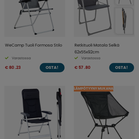
WeCamp Tuoli Formosa Stilo
Retkituoli Matala Selkä
62x55x92cm
Varastossa
Varastossa
€ 80 .23
€ 57 .80
OSTA!
OSTA!
LÄMPÖTYYNY MUKANA