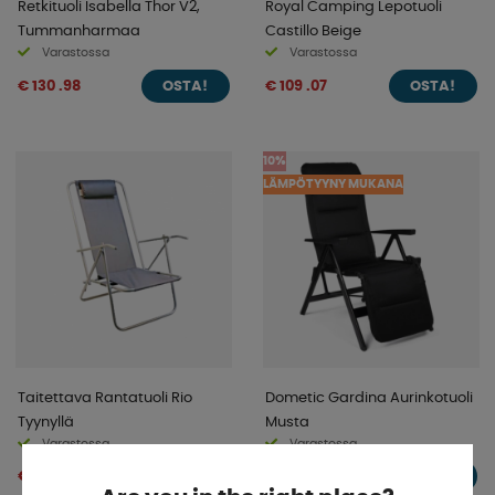
Retkituoli Isabella Thor V2,
Royal Camping Lepotuoli
Tummanharmaa
Castillo Beige
Varastossa
Varastossa
€ 130 .98
€ 109 .07
OSTA!
OSTA!
10%
LÄMPÖTYYNY MUKANA
Taitettava Rantatuoli Rio
Dometic Gardina Aurinkotuoli
Tyynyllä
Musta
Varastossa
Varastossa
€ 159 .64
€ 30 .94
OSTA!
OSTA!
€ 177 .89