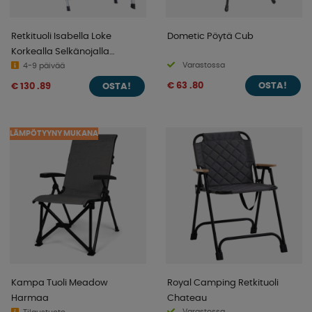
Retkituoli Isabella Loke
Dometic Pöytä Cub
Korkealla Selkänojalla
Varastossa
Tummanharmaa
4-9 päivää
€ 63 .80
€ 130 .89
OSTA!
OSTA!
LÄMPÖTYYNY MUKANA
Kampa Tuoli Meadow
Royal Camping Retkituoli
Harmaa
Chateau
Varastossa