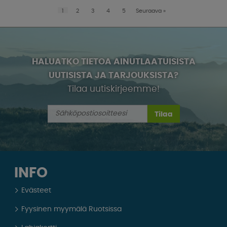
1
2
3
4
5
Seuraava
»
HALUATKO TIETOA AINUTLAATUISISTA
UUTISISTA JA TARJOUKSISTA?
Tilaa uutiskirjeemme!
Tilaa
INFO
Evästeet
Fyysinen myymälä Ruotsissa