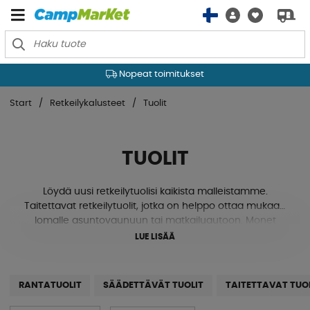
Nopeat toimitukset
Start
Retkeilykalusteet
Tuolit
TUOLIT
Löydä uusi retkeilytuolisi kaikista malleistamme.
Taitettavat retkeilytuolit, jotka on helppo ottaa mukaan
lomalle asuntovaunuun tai matkailuautoon. Monet
toimivat hyvin myös veneessä, jotta voit istua mukavasti
LUE LISÄÄ
rantautuessi saarella, rannalla ja kalliolle.
Meillä on tuoleja esim. Isabellalta, Westfieldiltä,
RANTATUOLIT
SÄÄDETTÄVÄT TUOLIT
TAITETTAVAT TUO
Camp4:ltä, WeCampiltö, Royal Campingiltä, Dometiciltä
ja muilta!