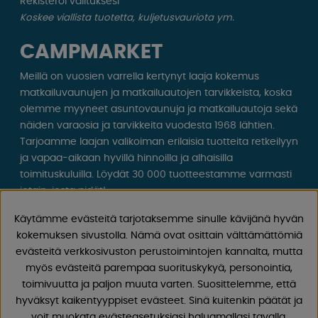
Rekisteröi valituksesi
Koskee viallista tuotetta, kuljetusvauriota ym.
CAMPMARKET
Meillä on vuosien varrella kertynyt laaja kokemus
matkailuvaunujen ja matkailuautojen tarvikkeista, koska
olemme myyneet asuntovaunuja ja matkailuautoja sekä
näiden varaosia ja tarvikkeita vuodesta 1968 lähtien.
Tarjoamme laajan valikoiman erilaisia ​​tuotteita retkeilyyn
ja vapaa-aikaan hyvillä hinnoilla ja alhaisilla
toimituskuluilla. Löydät 30 000 tuotteestamme varmasti
jotain, josta pidät!
Käytämme evästeitä tarjotaksemme sinulle kävijänä hyvän
Seuraa meitä Facebookissa ja Instagramissa saadaksesi
kokemuksen sivustolla. Nämä ovat osittain välttämättömiä
inspiraatiota, uutisia ja ainutlaatuisia tarjouksia.
evästeitä verkkosivuston perustoimintojen kannalta, mutta
Leirintäelämä alkaa meiltä!
myös evästeitä parempaa suorituskykyä, personointia,
toimivuutta ja paljon muuta varten. Suosittelemme, että
hyväksyt kaikentyyppiset evästeet. Sinä kuitenkin päätät ja
voit muokata evästeasetuksiasi haluamallasi tavalla.