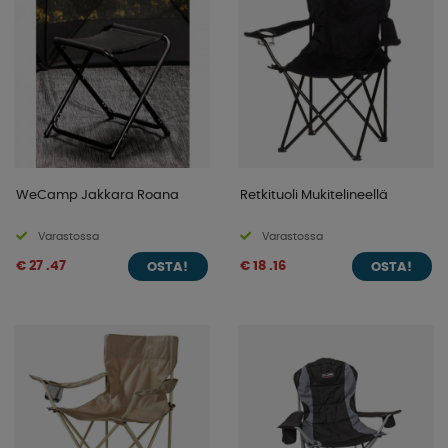
WeCamp Jakkara Roana
Retkituoli Mukitelineellä
Varastossa
Varastossa
€ 27 .47
€ 18 .16
OSTA!
OSTA!