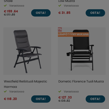
Shale
Low Musta
Varastossa
Varastossa
€ 159 .64
€ 31 .85
OSTA!
OSTA!
€ 177 .89
7%
LÄMPÖTYYNY MUKANA
Westfield Retkituoli Majestic
Dometic Florence Tuoli Musta
Harmaa
Varastossa
Varastossa
€ 127 .33
€ 118 .20
OSTA!
OSTA!
€ 136 .82