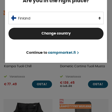
Are you in the right place?
LÄMPÖTYYNY MUKANA
7%
LÄMPÖTYYNY MUKANA
Finland
Change country
Continue to
campmarket.fi
Kampa Tuoli Chill
Dometic Cortina Tuoli Musta
Varastossa
Varastossa
€ 136 .45
€ 77 .49
OSTA!
OSTA!
€ 145 .95
7%
LÄMPÖTYYNY MUKANA