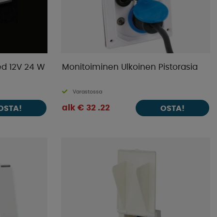
d 12V 24 W
Monitoiminen Ulkoinen Pistorasia
Varastossa
alk € 32 .22
OSTA!
OSTA!