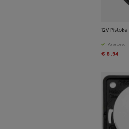
12V Pistok
Varastossa
€ 8 .94