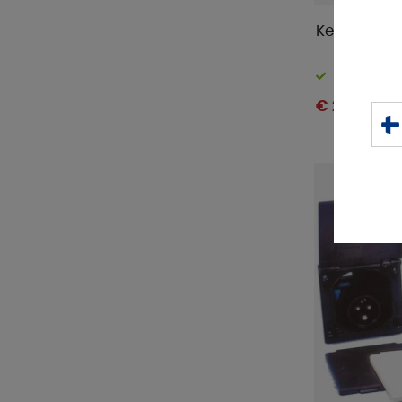
Kehys Must
Varastossa
€ 2 .50