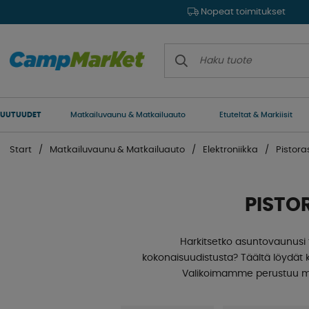
Nopeat toimitukset
UUTUUDET
Matkailuvaunu & Matkailuauto
Etuteltat & Markiisit
Start
Matkailuvaunu & Matkailuauto
Elektroniikka
Pistora
PISTO
Harkitsetko asuntovaunusi 
kokonaisuudistusta? Täältä löydät 
Valikoimamme perustuu mat