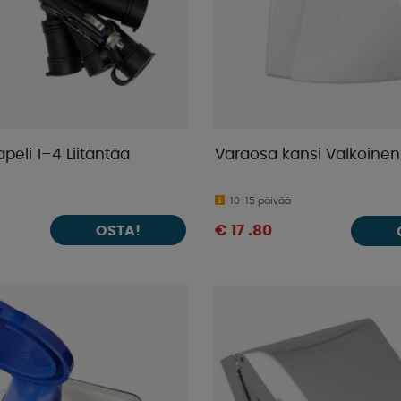
peli 1–4 Liitäntää
Varaosa kansi Valkoinen
10-15 päivää
OSTA!
€ 17 .80