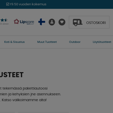
Yli 50 vuoden kokemus
OSTOSKORI
021 ääneen
Koti & Sisustus
Muut Tuotteet
Outdoor
Löytötuotteet
USTEET
et tekemässä pakettiautoosi
imien ja kehyksien jne asennukseen.
. Katso valikoimamme alta!