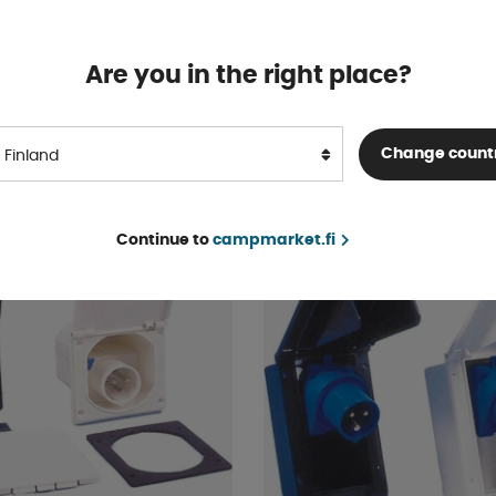
a Integro
Turva-ajastin Pistoke
Are you in the right place?
Varastossa
€ 18 .35
OSTA!
€ 29 .40
Change count
Finland
Continue to
campmarket.fi