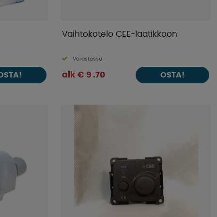
Vaihtokotelo CEE-laatikkoon
Varastossa
alk € 9 .70
OSTA!
OSTA!