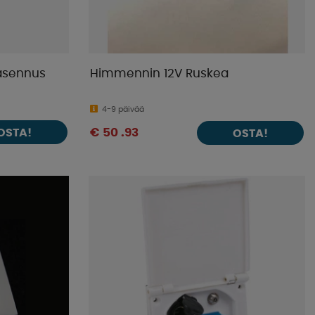
-asennus
Himmennin 12V Ruskea
4-9 päivää
OSTA!
€ 50 .93
OSTA!