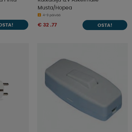
la PInta-
Katkaisija 12V Askelmalle
Musta/Hopea
4-9 päivää
OSTA!
€ 32 .77
OSTA!