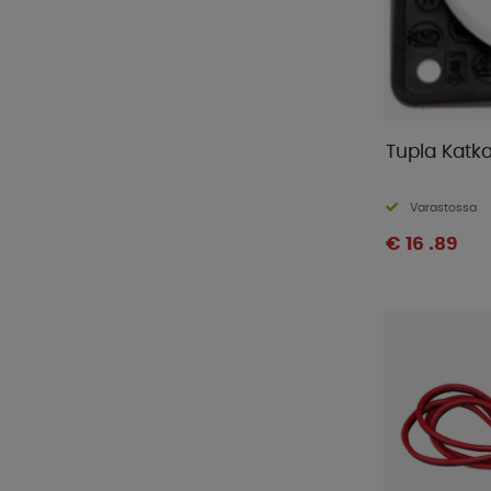
Tupla Katka
Varastossa
€ 16 .89