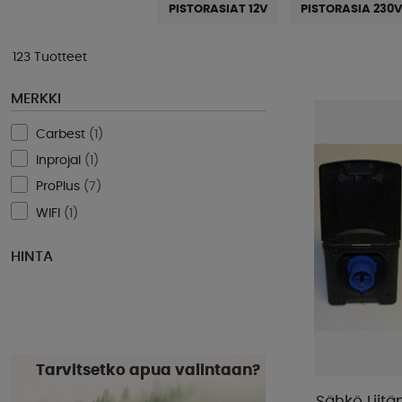
PISTORASIAT 12V
PISTORASIA 230
123 Tuotteet
MERKKI
Carbest
(
1
)
Inprojal
(
1
)
ProPlus
(
7
)
WIFI
(
1
)
HINTA
Tarvitsetko apua valintaan?