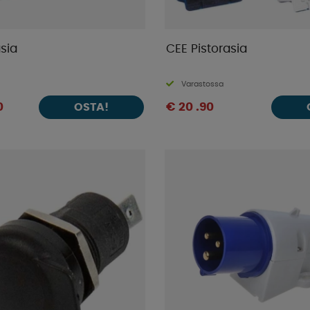
sia
CEE Pistorasia
Varastossa
0
€ 20 .90
OSTA!