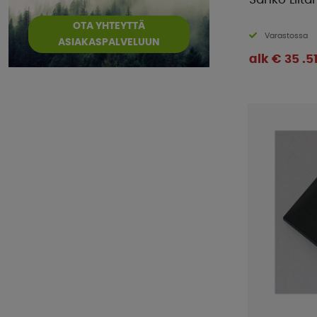
Sähkö Liitä
OTA YHTEYTTÄ
Varastossa
ASIAKASPALVELUUN
alk € 35 .5