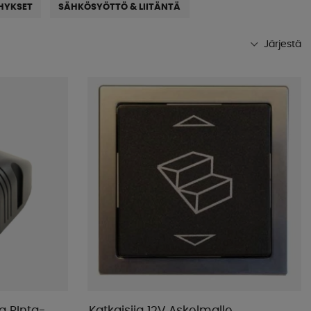
HYKSET
SÄHKÖSYÖTTÖ & LIITÄNTÄ
Järjestä
Suosituimmat
Kaupan suosikit
Nimet A-Ö
Nimet Ö-A
Alin hinta
Korkein hinta
Tuotemerkki
Julkistamispäivä