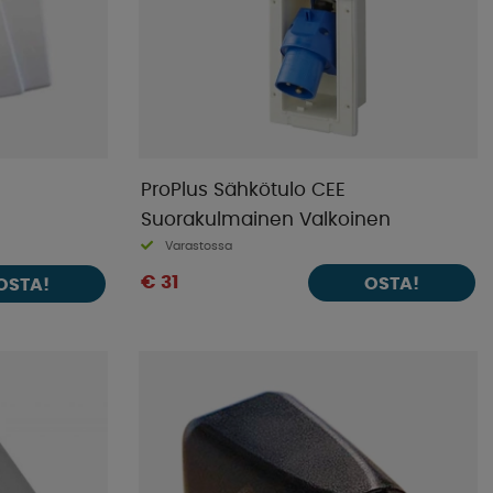
ProPlus Sähkötulo CEE
Suorakulmainen Valkoinen
Varastossa
€ 31
OSTA!
OSTA!