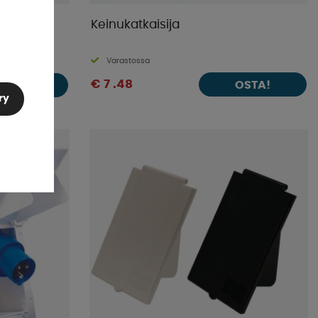
Keinukatkaisija
Varastossa
€ 7 .48
OSTA!
OSTA!
ry