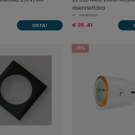
ntärasia 230V/16A
2x USB Med Volttimittaril
asennettava
Varastossa
1
€ 35 .41
OSTA!
38%