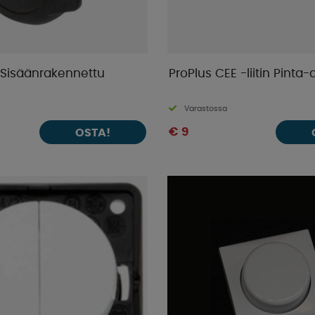
e Sisäänrakennettu
ProPlus CEE -liitin Pinta
Varastossa
€ 9
OSTA!