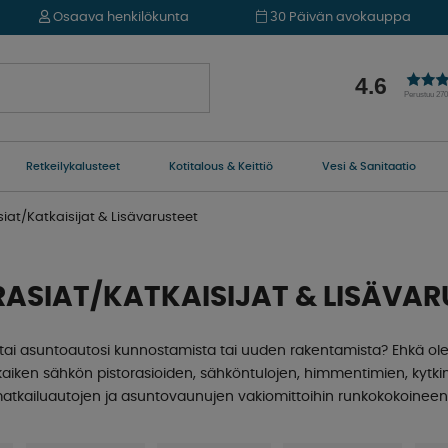
Osaava henkilökunta
30 Päivän avokauppa
4.6
Perustuu 27
Retkeilykalusteet
Kotitalous & Keittiö
Vesi & Sanitaatio
siat/Katkaisijat & Lisävarusteet
RASIAT/KATKAISIJAT & LISÄVAR
tai asuntoautosi kunnostamista tai uuden rakentamista? Ehkä ol
kaiken sähkön pistorasioiden, sähköntulojen, himmentimien, kytk
kailuautojen ja asuntovaunujen vakiomittoihin runkokokoineen