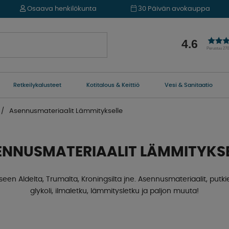
Osaava henkilökunta
30 Päivän avokauppa
4.6
Perustuu 27
Retkeilykalusteet
Kotitalous & Keittiö
Vesi & Sanitaatio
Asennusmateriaalit Lämmitykselle
ENNUSMATERIAALIT LÄMMITYKSE
en Aldelta, Trumalta, Kroningsilta jne. Asennusmateriaalit, putkie
glykoli, ilmaletku, lämmitysletku ja paljon muuta!