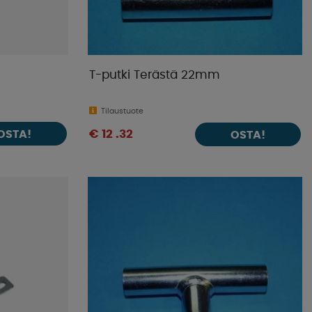
T-putki Terästä 22mm
Tilaustuote
OSTA!
€ 12 .32
OSTA!