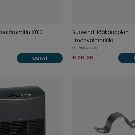
enlämmitin XB10
Sunwind Jääkaappien
Ilmanvaihtoritilä
Varastossa
€ 26 .38
OSTA!