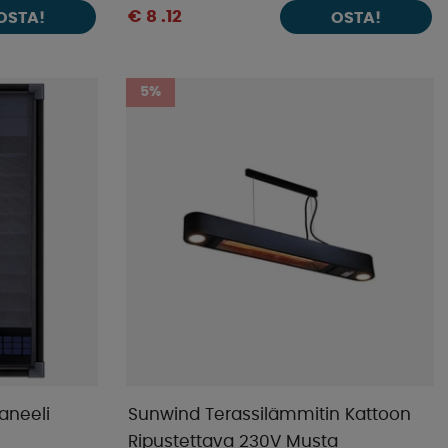
€ 8 .12
OSTA!
OSTA!
5%
aneeli
Sunwind Terassilämmitin Kattoon
Ripustettava 230V Musta