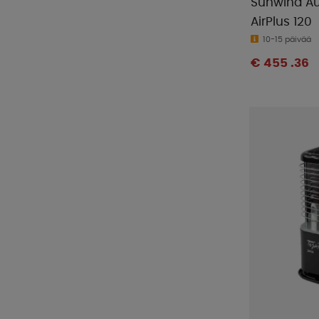
Sunwind Au
AirPlus 120
10-15 päivää
€ 455 .36