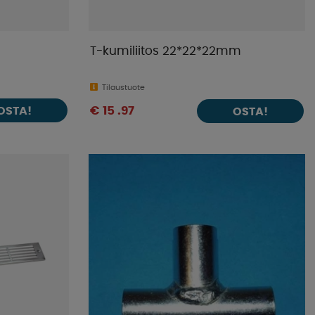
T-kumiliitos 22*22*22mm
Tilaustuote
OSTA!
€ 15 .97
OSTA!