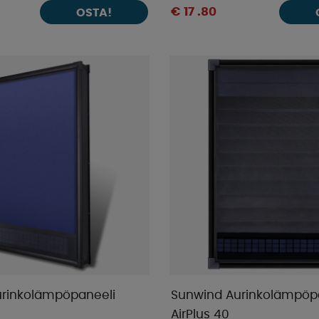
€ 17 .80
OSTA!
rinkolämpöpaneeli
Sunwind Aurinkolämpöp
AirPlus 40