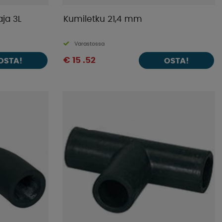
ja 3L
Kumiletku 21,4 mm
Varastossa
€ 15 .52
OSTA!
OSTA!