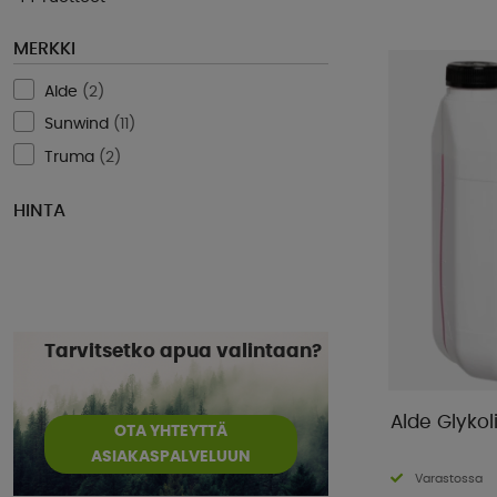
MERKKI
Alde
(
2
)
Sunwind
(
11
)
Truma
(
2
)
HINTA
Tarvitsetko apua valintaan?
OTA YHTEYTTÄ
ASIAKASPALVELUUN
Varastossa