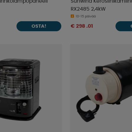
rinkolämpöpaneeli
Sunwind Kerosiinikamii
RX2485 2,4kW
10-15 päivää
€ 298 .01
OSTA!