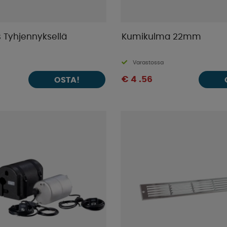
s Tyhjennyksellä
Kumikulma 22mm
Varastossa
€ 4 .56
OSTA!