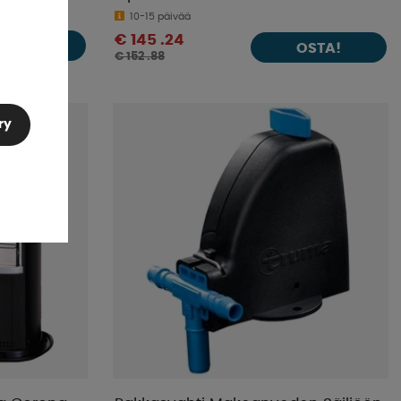
10-15 päivää
€ 145 .24
OSTA!
OSTA!
€ 152 .88
ry