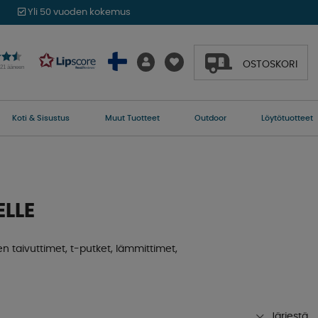
Yli 50 vuoden kokemus
OSTOSKORI
021 ääneen
Koti & Sisustus
Muut Tuotteet
Outdoor
Löytötuotteet
LLE
n taivuttimet, t-putket, lämmittimet,
Järjestä