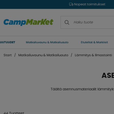
Nopeat toimitukset
UUTUUDET
Matkailuvaunu & Matkailuauto
Etuteltat & Markiisit
Start
Matkailuvaunu & Matkailuauto
Lämmitys & Ilmastointi
AS
Täältä asennusmateriaalit lämmitykse
44 Tuotteet