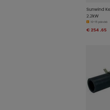
Sunwind Ker
2.2kW
10-15 päivää
€ 254 .65