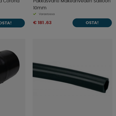
na Corona
Pakkasvahti Makeanveden Säiliöön
10mm
Varastossa
€ 181 .63
OSTA!
OSTA!