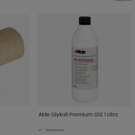
Suosituimmat
Kaupan suosikit
Nimet A-Ö
Nimet Ö-A
Alin hinta
Korkein hinta
Tuotemerkki
Julkistamispäivä
Alde Glykoli Premium G12 1 Litra
Varastossa