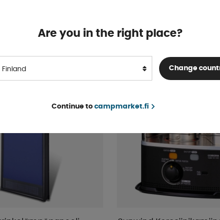
Varastossa
€ 248 .17
OSTA!
Are you in the right place?
Change count
Finland
Continue to
campmarket.fi