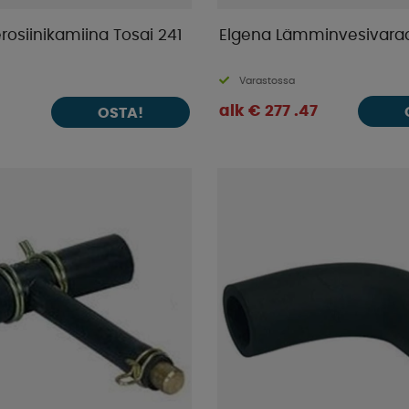
osiinikamiina Tosai 241
Elgena Lämminvesivaraa
Varastossa
alk € 277 .47
OSTA!