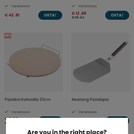
Varastossa
Varastossa
€ 12 .69
€ 42 .81
OSTA!
OSTA!
€ 16 .34
45%
Pizzakivi Kahvoilla 33cm
Mustang Pizzalapio
Varastossa
Varastossa
€ 9 .95
€ 17 .25
OSTA!
OSTA!
€ 18 .07
Are you in the right place?