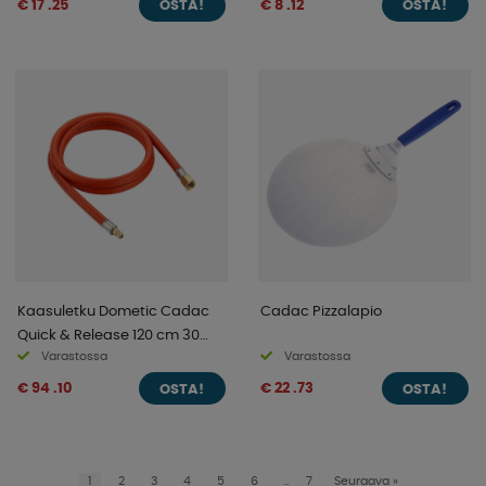
€ 17 .25
€ 8 .12
OSTA!
OSTA!
Kaasuletku Dometic Cadac
Cadac Pizzalapio
Quick & Release 120 cm 30
Varastossa
Varastossa
mbar
€ 94 .10
€ 22 .73
OSTA!
OSTA!
1
2
3
4
5
6
..
7
Seuraava
»