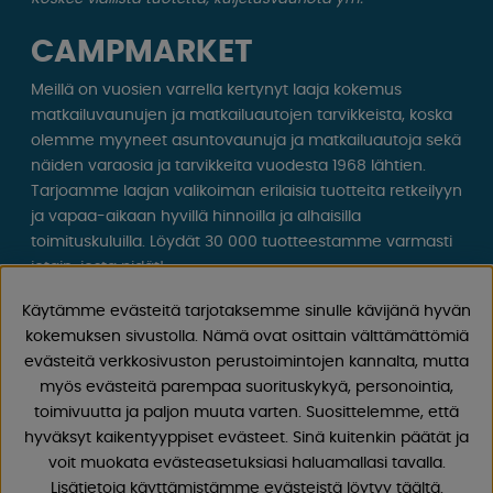
CAMPMARKET
Meillä on vuosien varrella kertynyt laaja kokemus
matkailuvaunujen ja matkailuautojen tarvikkeista, koska
olemme myyneet asuntovaunuja ja matkailuautoja sekä
näiden varaosia ja tarvikkeita vuodesta 1968 lähtien.
Tarjoamme laajan valikoiman erilaisia ​​tuotteita retkeilyyn
ja vapaa-aikaan hyvillä hinnoilla ja alhaisilla
toimituskuluilla. Löydät 30 000 tuotteestamme varmasti
jotain, josta pidät!
Käytämme evästeitä tarjotaksemme sinulle kävijänä hyvän
Seuraa meitä Facebookissa ja Instagramissa saadaksesi
kokemuksen sivustolla. Nämä ovat osittain välttämättömiä
inspiraatiota, uutisia ja ainutlaatuisia tarjouksia.
evästeitä verkkosivuston perustoimintojen kannalta, mutta
Leirintäelämä alkaa meiltä!
myös evästeitä parempaa suorituskykyä, personointia,
toimivuutta ja paljon muuta varten. Suosittelemme, että
hyväksyt kaikentyyppiset evästeet. Sinä kuitenkin päätät ja
voit muokata evästeasetuksiasi haluamallasi tavalla.
Lisätietoja käyttämistämme evästeistä löytyy täältä.