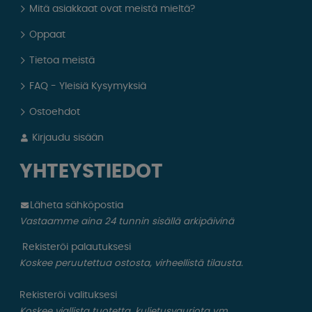
Mitä asiakkaat ovat meistä mieltä?
Oppaat
Tietoa meistä
FAQ - Yleisiä Kysymyksiä
Ostoehdot
Kirjaudu sisään
YHTEYSTIEDOT
Läheta sähköpostia
Vastaamme aina 24 tunnin sisällä arkipäivinä
Rekisteröi palautuksesi
Koskee peruutettua ostosta, virheellistä tilausta.
Rekisteröi valituksesi
Koskee viallista tuotetta, kuljetusvauriota ym.