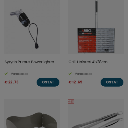
Sytytin Primus Powerlighter
Grilli Halsteri 41x28cm
Varastossa
Varastossa
€ 22 .73
€ 12 .69
OSTA!
OSTA!
22%