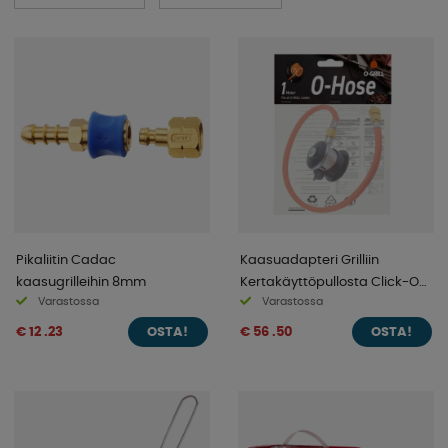
Pikaliitin Cadac
Kaasuadapteri Grilliin
kaasugrilleihin 8mm
Kertakäyttöpullosta Click-On
Varastossa
Varastossa
30mbar
€ 12 .23
€ 56 .50
OSTA!
OSTA!