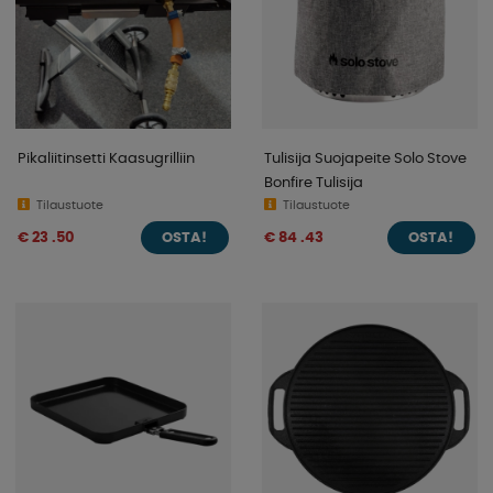
Pikaliitinsetti Kaasugrilliin
Tulisija Suojapeite Solo Stove
Bonfire Tulisija
Tilaustuote
Tilaustuote
€ 23 .50
€ 84 .43
OSTA!
OSTA!