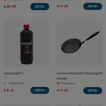
€ 17 .25
€ 26 .93
OSTA!
OSTA!
Sytytysgeli 1 L
Sunwind Kasviskori Kaasugrilli
Disalle
Varastossa
Tilaustuote
€ 8 .12
€ 17 .07
OSTA!
OSTA!