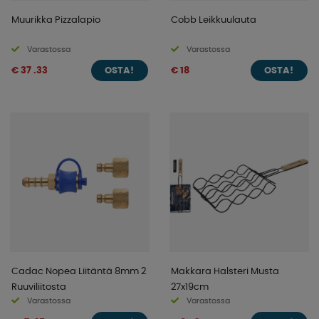
Muurikka Pizzalapio
Cobb Leikkuulauta
Varastossa
Varastossa
€ 37 .33
€ 18
OSTA!
OSTA!
Cadac Nopea Liitäntä 8mm 2
Makkara Halsteri Musta
Ruuviliitosta
27x19cm
Varastossa
Varastossa