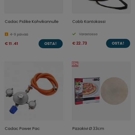
Cadac Pidike Kahvikannulle
Cobb Kantokassi
Varastossa
4-9 päivää
€ 22 .73
€ 11 .41
OSTA!
OSTA!
22%
Cadac Power Pac
Pizzakivi Ø 33cm