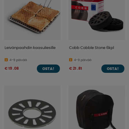
Leivänpaahdin kaasuliesille
Cobb Cobble Stone 6kpl
4-9 päivää
4-9 päivää
€ 19 .08
€ 21 .81
OSTA!
OSTA!