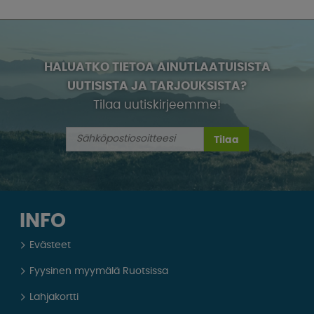
HALUATKO TIETOA AINUTLAATUISISTA
UUTISISTA JA TARJOUKSISTA?
Tilaa uutiskirjeemme!
Tilaa
INFO
Evästeet
Fyysinen myymälä Ruotsissa
Lahjakortti