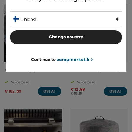
30%
Finland
Change country
Continue to
campmarket.fi
O-Dock Grillipöytä
LTC Smartliving Grillinsuoja
Varastossa
Varastossa
€ 12 .69
€ 102 .59
OSTA!
OSTA!
€ 18 .19