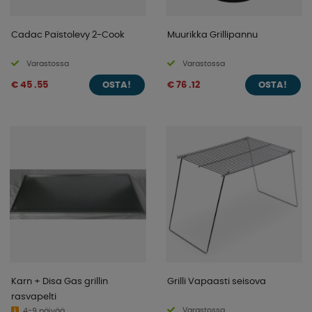
Cadac Paistolevy 2-Cook
Muurikka Grillipannu
Varastossa
Varastossa
€ 45 .55
€ 76 .12
OSTA!
OSTA!
Karn + Disa Gas grillin
Grilli Vapaasti seisova
rasvapelti
Varastossa
4-9 päivää