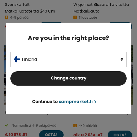
Svenska Tält
Wigo Inuit Blizzard Talviteltta
Matkailuatoteltta 240 Cm
Matkailuauto
4-9 päivää
Tilaustuote
€ 1 562 .59
alk € 1 632 .41
OSTA!
OSTA!
Are you in the right place?
Finland
Change country
Continue to
campmarket.fi
Svenska-Tält Standby X8
Isabella Markiisiteltta Buddy
Normaalisti 4-9 arkipäivää
4-9 päivää
€ 10 678 .91
alk € 2 034 .47
OSTA!
OSTA!