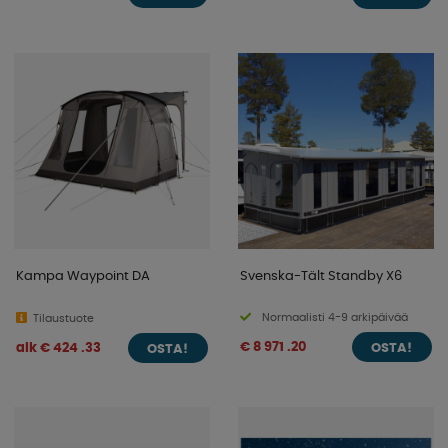
Kampa Waypoint DA
Svenska-Tält Standby X6
Normaalisti 4-9 arkipäivää
Tilaustuote
€ 8 971 .20
alk € 424 .33
OSTA!
OSTA!