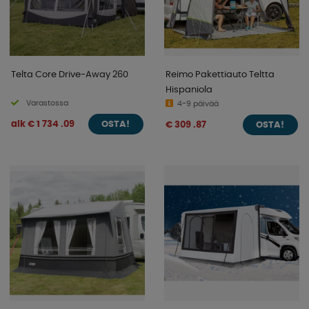
Telta Core Drive-Away 260
Reimo Pakettiauto Teltta
Hispaniola
Varastossa
4-9 päivää
alk € 1 734 .09
€ 309 .87
OSTA!
OSTA!