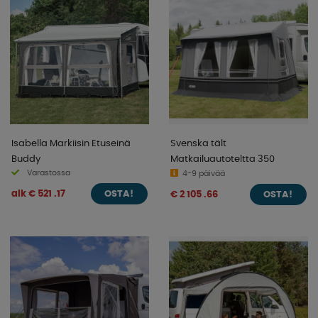
Isabella Markiisin Etuseinä
Svenska tält
Buddy
Matkailuautoteltta 350
Varastossa
4-9 päivää
alk € 521 .17
€ 2 105 .66
OSTA!
OSTA!