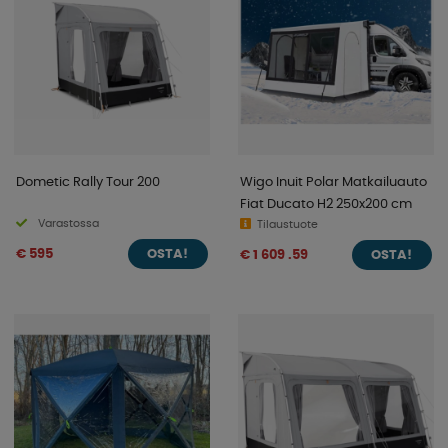
Dometic Rally Tour 200
Wigo Inuit Polar Matkailuauto
Fiat Ducato H2 250x200 cm
Varastossa
Tilaustuote
€ 595
€ 1 609 .59
OSTA!
OSTA!