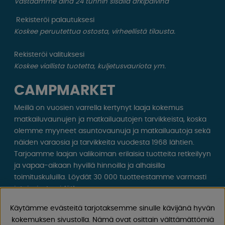
Vastaamme aina 24 tunnin sisällä arkipäivinä
Rekisteröi palautuksesi
Koskee peruutettua ostosta, virheellistä tilausta.
Rekisteröi valituksesi
Koskee viallista tuotetta, kuljetusvauriota ym.
CAMPMARKET
Meillä on vuosien varrella kertynyt laaja kokemus
matkailuvaunujen ja matkailuautojen tarvikkeista, koska
olemme myyneet asuntovaunuja ja matkailuautoja sekä
näiden varaosia ja tarvikkeita vuodesta 1968 lähtien.
Tarjoamme laajan valikoiman erilaisia ​​tuotteita retkeilyyn
ja vapaa-aikaan hyvillä hinnoilla ja alhaisilla
toimituskuluilla. Löydät 30 000 tuotteestamme varmasti
jotain, josta pidät!
Käytämme evästeitä tarjotaksemme sinulle kävijänä hyvän
Seuraa meitä Facebookissa ja Instagramissa saadaksesi
kokemuksen sivustolla. Nämä ovat osittain välttämättömiä
inspiraatiota, uutisia ja ainutlaatuisia tarjouksia.