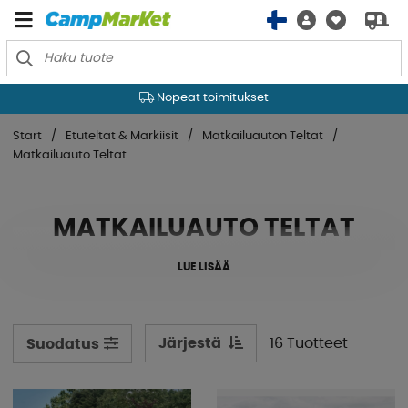
Nopeat toimitukset
Start
Etuteltat & Markiisit
Matkailuauton Teltat
Matkailuauto Teltat
MATKAILUAUTO TELTAT
LUE LISÄÄ
Järjestä
16 Tuotteet
Suodatus