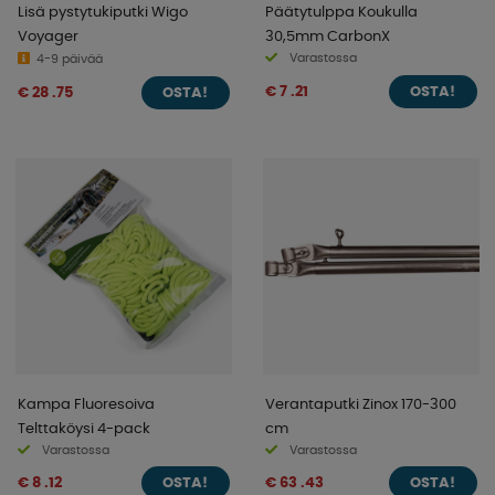
Lisä pystytukiputki Wigo
Päätytulppa Koukulla
Voyager
30,5mm CarbonX
Varastossa
4-9 päivää
€ 7 .21
€ 28 .75
OSTA!
OSTA!
Kampa Fluoresoiva
Verantaputki Zinox 170-300
Telttaköysi 4-pack
cm
Varastossa
Varastossa
€ 8 .12
€ 63 .43
OSTA!
OSTA!