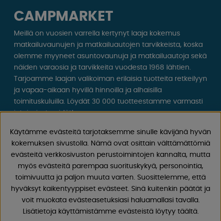
CAMPMARKET
Meillä on vuosien varrella kertynyt laaja kokemus
matkailuvaunujen ja matkailuautojen tarvikkeista, koska
olemme myyneet asuntovaunuja ja matkailuautoja sekä
näiden varaosia ja tarvikkeita vuodesta 1968 lähtien.
Tarjoamme laajan valikoiman erilaisia ​​tuotteita retkeilyyn
ja vapaa-aikaan hyvillä hinnoilla ja alhaisilla
toimituskuluilla. Löydät 30 000 tuotteestamme varmasti
jotain, josta pidät!
Käytämme evästeitä tarjotaksemme sinulle kävijänä hyvän
Seuraa meitä Facebookissa ja Instagramissa saadaksesi
kokemuksen sivustolla. Nämä ovat osittain välttämättömiä
inspiraatiota, uutisia ja ainutlaatuisia tarjouksia.
evästeitä verkkosivuston perustoimintojen kannalta, mutta
Leirintäelämä alkaa meiltä!
myös evästeitä parempaa suorituskykyä, personointia,
toimivuutta ja paljon muuta varten. Suosittelemme, että
hyväksyt kaikentyyppiset evästeet. Sinä kuitenkin päätät ja
voit muokata evästeasetuksiasi haluamallasi tavalla.
Lisätietoja käyttämistämme evästeistä löytyy täältä.