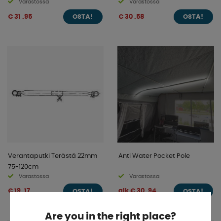
Varastossa
Varastossa
€ 31 .95
€ 30 .58
OSTA!
OSTA!
Verantaputki Terästä 22mm
Anti Water Pocket Pole
75-120cm
Varastossa
Varastossa
€ 19 .17
alk € 30 .94
OSTA!
OSTA!
Are you in the right place?