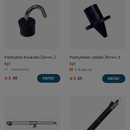
Päätyliitin Koukulla 22mm, 2
Päätyhelat Jalalla 25mm, 5
kpl
kpl
Varastossa
4-9 päivää
€ 3 .56
€ 2 .65
OSTA!
OSTA!