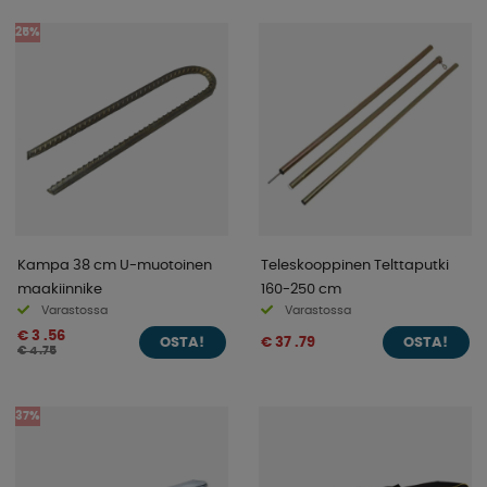
25%
Kampa 38 cm U-muotoinen
Teleskooppinen Telttaputki
maakiinnike
160-250 cm
Varastossa
Varastossa
€ 3 .56
€ 37 .79
OSTA!
OSTA!
€ 4 .75
37%