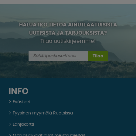
HALUATKO TIETOA AINUTLAATUISISTA
UUTISISTA JA TARJOUKSISTA?
Tilaa uutiskirjeemme!
Tilaa
INFO
Evästeet
Fyysinen myymälä Ruotsissa
Lahjakortti
Mitä asiakkaat ovat meistä mieltä?