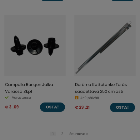
Campella Rungon Jalka
Doréma Kattotanko Teräs
Varaosa 3kpl
säädettävä 250 cm asti
Varastossa
4-9 päivää
€ 3 .09
€ 29 .21
OSTA!
OSTA!
1
2
Seuraava
»