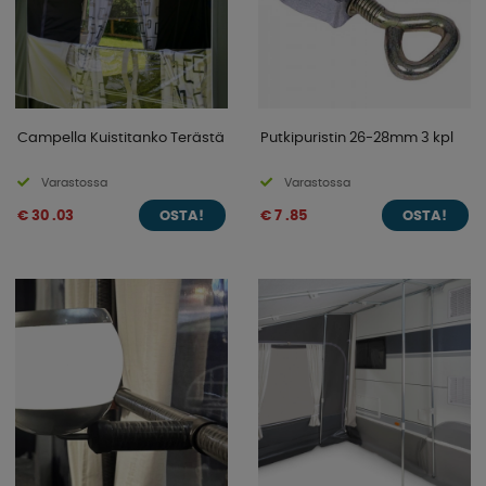
Campella Kuistitanko Terästä
Putkipuristin 26-28mm 3 kpl
Varastossa
Varastossa
€ 30 .03
€ 7 .85
OSTA!
OSTA!