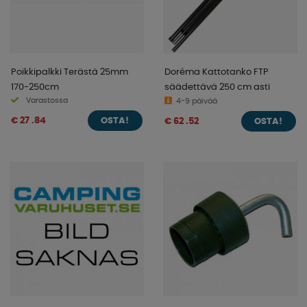
Poikkipalkki Terästä 25mm
Doréma Kattotanko FTP
170-250cm
säädettävä 250 cm asti
Varastossa
4-9 päivää
€ 27 .84
€ 62 .52
OSTA!
OSTA!