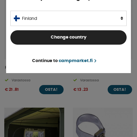
Finland
Change country
Continue to
campmarket.fi
ProPlus Rungonkiristin
Puristuskiinnike 3kpl Zinox
Varastossa
Varastossa
€ 21 .81
€ 13 .23
OSTA!
OSTA!