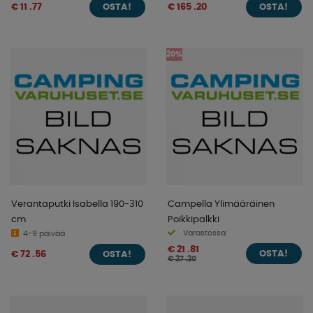
€ 11 .77
€ 165 .20
OSTA!
OSTA!
20%
Verantaputki Isabella 190-310
Campella Ylimääräinen
cm
Poikkipalkki
Varastossa
4-9 päivää
€ 21 .81
€ 72 .56
OSTA!
OSTA!
€ 27 .20