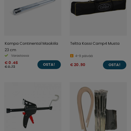
Kampa Continental Maakiila
Teltta Kassi Camp4 Musta
23 cm
Varastossa
4-9 päivää
€ 0 .46
€ 20 .90
OSTA!
OSTA!
€ 0 .73