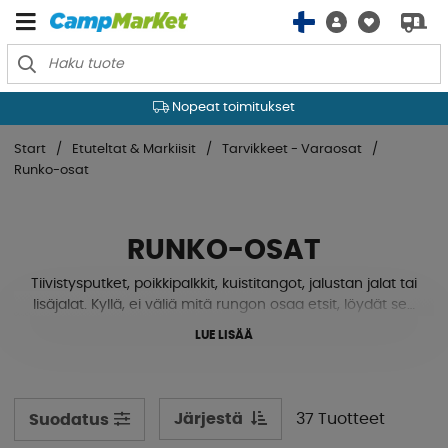
Nopeat toimitukset
Start
Etuteltat & Markiisit
Tarvikkeet - Varaosat
Runko-osat
RUNKO-OSAT
Tiivistysputket, poikkipalkkit, kuistitangot, jalustan jalat tai
lisäjalat. Kyllä, ei väliä mitä rungon osaa etsit, löydät sen
täältä! Meillä on tuotteita tunnetuilta tuotemerkeiltä, ​​
LUE LISÄÄ
kuten Isabella, Dometic, Ventura, Dorema ja Campella.
Tutustu valikoimaamme alta.
Järjestä
37 Tuotteet
Suodatus