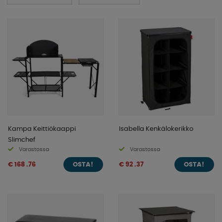
Katso valikoimamme alta!
Kampa Keittiökaappi
Isabella Kenkälokerikko
Slimchef
Varastossa
Varastossa
€ 168 .76
€ 92 .37
OSTA!
OSTA!