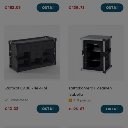
€ 182 .09
€ 136 .73
OSTA!
OSTA!
Laatikot CA0617:lle 4kpl
Taittokomero 1-osainen
Isabella
Varastossa
4-9 päivää
€ 12 .32
€ 126 .87
OSTA!
OSTA!