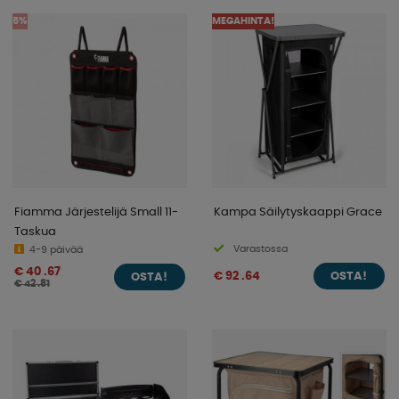
5%
MEGAHINTA!
Fiamma Järjestelijä Small 11-
Kampa Säilytyskaappi Grace
Taskua
Varastossa
4-9 päivää
€ 40 .67
€ 92 .64
OSTA!
OSTA!
€ 42 .81