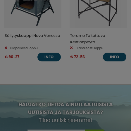
Säilytyskaappi Nova Venossa
Teramo Taitettava
Keittiönpöytä
Tilapäisesti loppu
Tilapäisesti loppu
€ 90 .27
€ 72 .56
INFO
INFO
HALUATKO TIETOA AINUTLAATUISISTA
UUTISISTA JA TARJOUKSISTA?
Tilaa uutiskirjeemme!