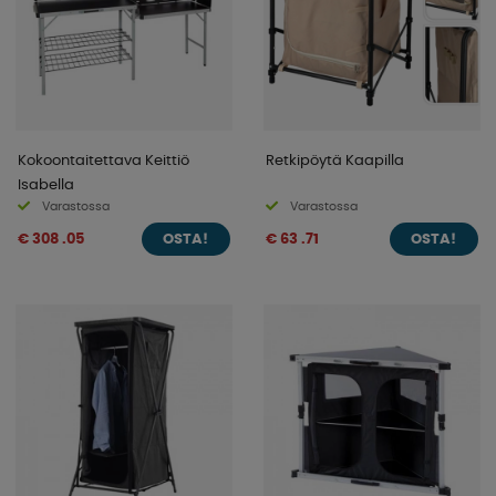
Kokoontaitettava Keittiö
Retkipöytä Kaapilla
Isabella
Varastossa
Varastossa
€ 308 .05
€ 63 .71
OSTA!
OSTA!