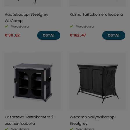
Vaatekaappi Steelgrey
Kulma Taittokomero Isabella
WeCamp
Varastossa
Varastossa
€ 90 .82
€ 162 .47
OSTA!
OSTA!
Kasattava Taittokomero 2-
Wecamp Säilytyskaappi
osainen Isabella
Steelgrey
Varastossa
Varastossa