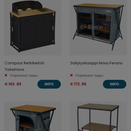
Campout Retkikeittiö
Säilytyskaappi Nova Ferano
Taitettava
Tilapäisesti loppu
Tilapäisesti loppu
€ 163 .83
€ 172 .96
INFO
INFO