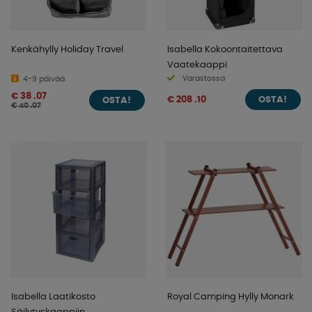
Kenkähylly Holiday Travel
Isabella Kokoontaitettava
Vaatekaappi
Varastossa
4-9 päivää
€ 38 .07
€ 208 .10
OSTA!
OSTA!
€ 40 .07
Isabella Laatikosto
Royal Camping Hylly Monark
Säilytyskaappiin