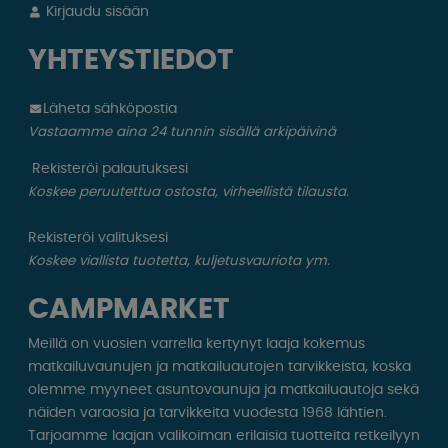
Kirjaudu sisään
YHTEYSTIEDOT
Läheta sähköpostia
Vastaamme aina 24 tunnin sisällä arkipäivinä
Rekisteröi palautuksesi
Koskee peruutettua ostosta, virheellistä tilausta.
Rekisteröi valituksesi
Koskee viallista tuotetta, kuljetusvauriota ym.
CAMPMARKET
Meillä on vuosien varrella kertynyt laaja kokemus
matkailuvaunujen ja matkailuautojen tarvikkeista, koska
olemme myyneet asuntovaunuja ja matkailuautoja sekä
näiden varaosia ja tarvikkeita vuodesta 1968 lähtien.
Tarjoamme laajan valikoiman erilaisia ​​tuotteita retkeilyyn