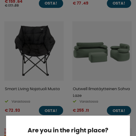
€ 159 .64
€ 77 .49
OSTA!
OSTA!
€ 177 .89
Smart Living Nojatuoli Musta
Outwell Ilmatäytteinen Sohva
Laze
Varastossa
Varastossa
€ 72 .93
€ 255 .11
OSTA!
OSTA!
Are you in the right place?
10%