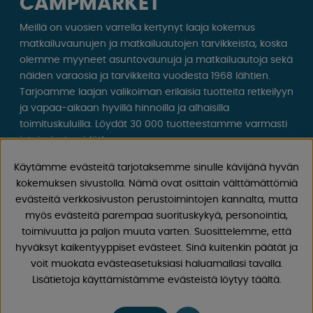
CAMPMARKET
Meillä on vuosien varrella kertynyt laaja kokemus
matkailuvaunujen ja matkailuautojen tarvikkeista, koska
olemme myyneet asuntovaunuja ja matkailuautoja sekä
näiden varaosia ja tarvikkeita vuodesta 1968 lähtien.
Tarjoamme laajan valikoiman erilaisia ​​tuotteita retkeilyyn
ja vapaa-aikaan hyvillä hinnoilla ja alhaisilla
toimituskuluilla. Löydät 30 000 tuotteestamme varmasti
jotain, josta pidät!
Käytämme evästeitä tarjotaksemme sinulle kävijänä hyvän
Seuraa meitä Facebookissa ja Instagramissa saadaksesi
kokemuksen sivustolla. Nämä ovat osittain välttämättömiä
inspiraatiota, uutisia ja ainutlaatuisia tarjouksia.
evästeitä verkkosivuston perustoimintojen kannalta, mutta
Leirintäelämä alkaa meiltä!
myös evästeitä parempaa suorituskykyä, personointia,
toimivuutta ja paljon muuta varten. Suosittelemme, että
hyväksyt kaikentyyppiset evästeet. Sinä kuitenkin päätät ja
voit muokata evästeasetuksiasi haluamallasi tavalla.
Lisätietoja käyttämistämme evästeistä löytyy täältä.