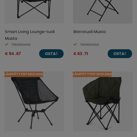
Smart Living Lounge-tuoli
Bistrotuoli Musta
Musta
Varastossa
Varastossa
€ 54 .67
€ 63 .71
OSTA!
OSTA!
LÄMPÖTYYNY MUKANA
LÄMPÖTYYNY MUKANA