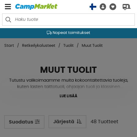
Nopeat toimitukset
Start
Retkeilykalusteet
Tuolit
Muut Tuolit
MUUT TUOLIT
Tutustu valikoimaamme muita kokoontaitettavia tuoleja,
kuten lasten taittotuoli, ohjaajan tuoli ja klassinen
aurinkotuoli. Meillä on tuoleja, jotka sopivat kaikille
LUE LISÄÄ
perheenjäsenille iästä riippumatta. Ota mukaan
aurinkotuoli leirintäalueen rannalle tai kevyt retkeilytuoli
metsäretkelle. Ne on suunniteltu retkeilykäyttöön
keveytensä ansiosta ja vievät yllättävän vähän tilaa
Järjestä
48 Tuotteet
Suodatus
säilytettynä. Katso ja tutustu valikoimaamme!