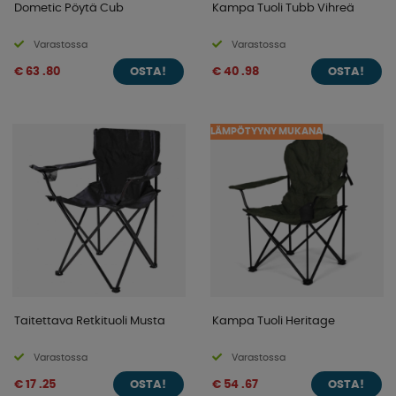
Dometic Pöytä Cub
Kampa Tuoli Tubb Vihreä
Varastossa
Varastossa
€ 63 .80
€ 40 .98
OSTA!
OSTA!
LÄMPÖTYYNY MUKANA
Taitettava Retkituoli Musta
Kampa Tuoli Heritage
Varastossa
Varastossa
€ 17 .25
€ 54 .67
OSTA!
OSTA!