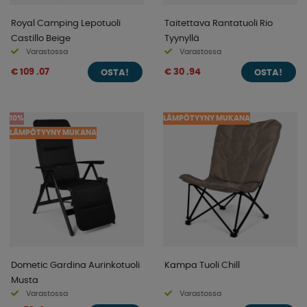
Royal Camping Lepotuoli
Taitettava Rantatuoli Rio
Castillo Beige
Tyynyllä
Varastossa
Varastossa
€ 109 .07
€ 30 .94
OSTA!
OSTA!
10%
LÄMPÖTYYNY MUKANA
LÄMPÖTYYNY MUKANA
Dometic Gardina Aurinkotuoli
Kampa Tuoli Chill
Musta
Varastossa
Varastossa