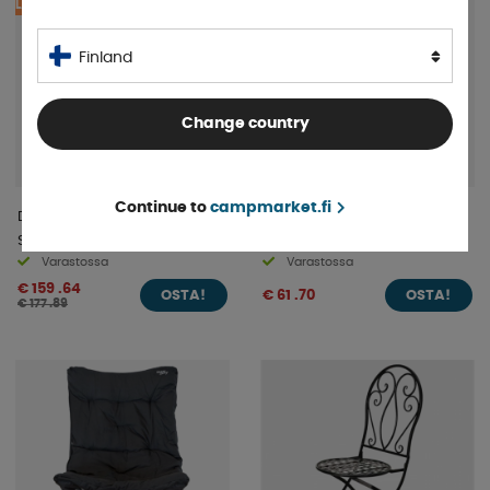
LÄMPÖTYYNY MUKANA
Finland
Change country
Continue to
campmarket.fi
Dometic Gardina Aurinkotuoli
Royal Camping Retkituoli
Shale
Chateau
Varastossa
Varastossa
€ 159 .64
€ 61 .70
OSTA!
OSTA!
€ 177 .89