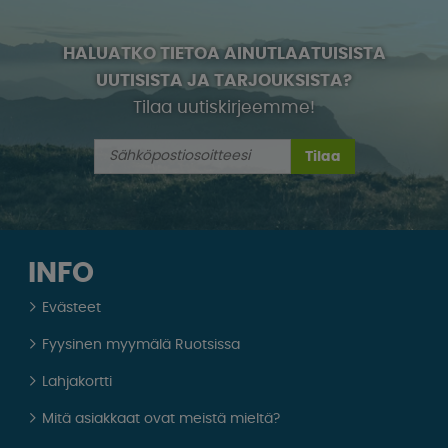
HALUATKO TIETOA AINUTLAATUISISTA
UUTISISTA JA TARJOUKSISTA?
Tilaa uutiskirjeemme!
Tilaa
INFO
Evästeet
Fyysinen myymälä Ruotsissa
Lahjakortti
Mitä asiakkaat ovat meistä mieltä?