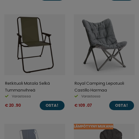
Retkituoli Matala Selkä
Royal Camping Lepotuoli
Tummanvihreä
Castillo Harmaa
Varastossa
Varastossa
€ 20 .90
€ 109 .07
OSTA!
OSTA!
LÄMPÖTYYNY MUKANA