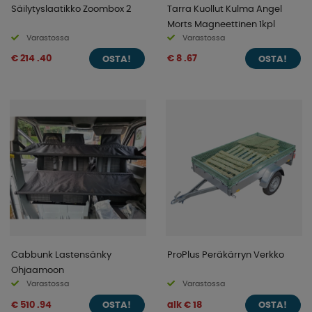
Säilytyslaatikko Zoombox 2
Tarra Kuollut Kulma Angel
Morts Magneettinen 1kpl
Varastossa
Varastossa
€ 214 .40
€ 8 .67
OSTA!
OSTA!
Cabbunk Lastensänky
ProPlus Peräkärryn Verkko
Ohjaamoon
Varastossa
Varastossa
€ 510 .94
alk € 18
OSTA!
OSTA!