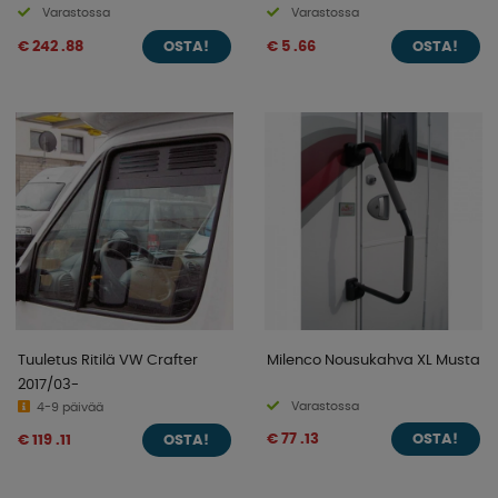
Varastossa
Varastossa
€ 242 .88
€ 5 .66
OSTA!
OSTA!
Tuuletus Ritilä VW Crafter
Milenco Nousukahva XL Musta
2017/03-
Varastossa
4-9 päivää
€ 77 .13
€ 119 .11
OSTA!
OSTA!