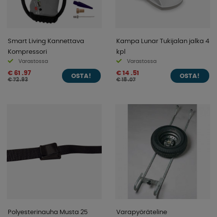
Smart Living Kannettava
Kampa Lunar Tukijalan jalka 4
Kompressori
kpl
Varastossa
Varastossa
€ 61 .97
€ 14 .51
OSTA!
OSTA!
€ 72 .93
€ 18 .07
Polyesterinauha Musta 25
Varapyöräteline