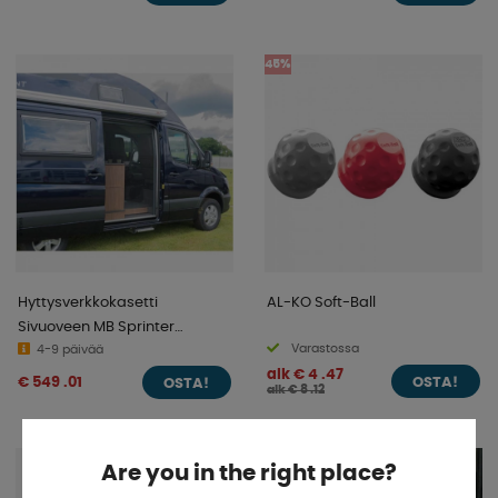
45%
Hyttysverkkokasetti
AL-KO Soft-Ball
Sivuoveen MB Sprinter
Varastossa
1960x1360mm
4-9 päivää
alk € 4 .47
€ 549 .01
OSTA!
OSTA!
alk € 8 .12
Are you in the right place?