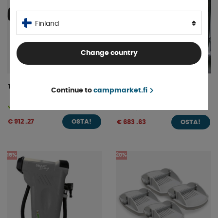
Finland
Change country
Twistboxes Kattoboksi
Hyttysovi Fiat Ducaton
Continue to
campmarket.fi
Sivuoveen
Varastossa
4-9 päivää
€ 912 .27
€ 683 .63
OSTA!
OSTA!
15%
20%