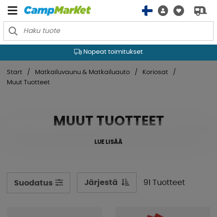
Nopeat toimitukset
Start
Matkailuvaunu & Matkailuauto
Koriosat
Muut Tuotteet
MUUT TUOTTEET
LUE LISÄÄ
Järjestä
91 Tuotteet
Suodatus