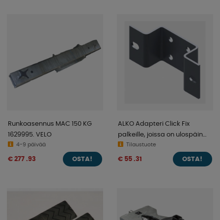
Runkoasennus MAC 150 KG
ALKO Adapteri Click Fix
1629995. VELO
palkeille, joissa on ulospäin
4-9 päivää
C-profiili
Tilaustuote
€ 277 .93
€ 55 .31
OSTA!
OSTA!