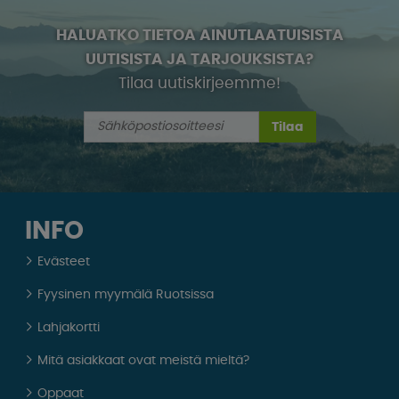
HALUATKO TIETOA AINUTLAATUISISTA
UUTISISTA JA TARJOUKSISTA?
Tilaa uutiskirjeemme!
Tilaa
INFO
Evästeet
Fyysinen myymälä Ruotsissa
Lahjakortti
Mitä asiakkaat ovat meistä mieltä?
Oppaat