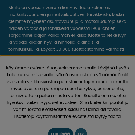
Meillä on vuosien varrella kertynyt laaja kokemus
matkailuvaunujen ja matkailuautojen tarvikkeista, koska
olemme myyneet asuntovaunuja ja matkailuautoja sekä
näiden varaosia ja tarvikkeita vuodesta 1968 lähtien.
Tarjoamme laajan valikoiman erilaisia ​​tuotteita retkeilyyn
ja vapaa-aikaan hyvillä hinnoilla ja alhaisilla
toimituskuluilla. Löydät 30 000 tuotteestamme varmasti
jotain, josta pidät!
Käytämme evästeitä tarjotaksemme sinulle kävijänä hyvän
Seuraa meitä Facebookissa ja Instagramissa saadaksesi
kokemuksen sivustolla. Nämä ovat osittain välttämättömiä
inspiraatiota, uutisia ja ainutlaatuisia tarjouksia.
evästeitä verkkosivuston perustoimintojen kannalta, mutta
Leirintäelämä alkaa meiltä!
myös evästeitä parempaa suorituskykyä, personointia,
toimivuutta ja paljon muuta varten. Suosittelemme, että
hyväksyt kaikentyyppiset evästeet. Sinä kuitenkin päätät ja
voit muokata evästeasetuksiasi haluamallasi tavalla.
Lisätietoja käyttämistämme evästeistä löytyy täältä.
Lue lisää
Ok