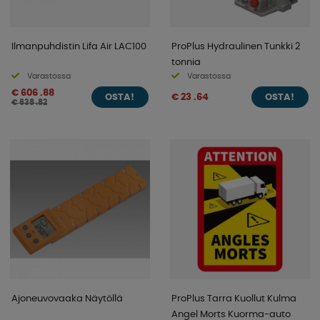
Ilmanpuhdistin Lifa Air LAC100
ProPlus Hydraulinen Tunkki 2
tonnia
Varastossa
Varastossa
€ 606 .88
€ 23 .64
OSTA!
OSTA!
€ 638 .82
Ajoneuvovaaka Näytöllä
ProPlus Tarra Kuollut Kulma
Angel Morts Kuorma-auto