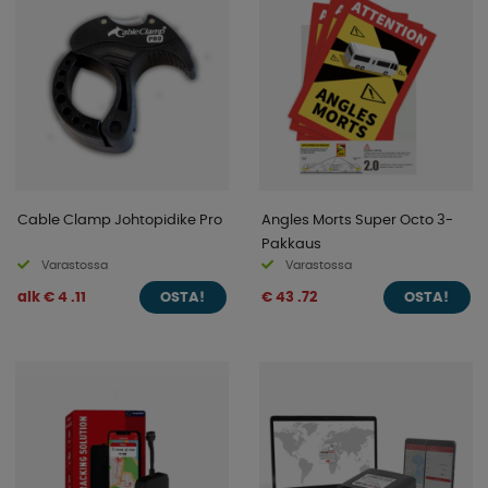
Cable Clamp Johtopidike Pro
Angles Morts Super Octo 3-
Pakkaus
Varastossa
Varastossa
alk € 4 .11
€ 43 .72
OSTA!
OSTA!