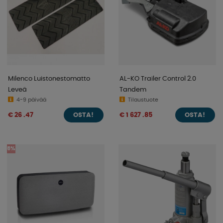
Milenco Luistonestomatto
AL-KO Trailer Control 2.0
Leveä
Tandem
4-9 päivää
Tilaustuote
€ 26 .47
€ 1 627 .85
OSTA!
OSTA!
5%