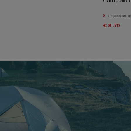
Campella U
Tilapäisesti l
€ 8 .70