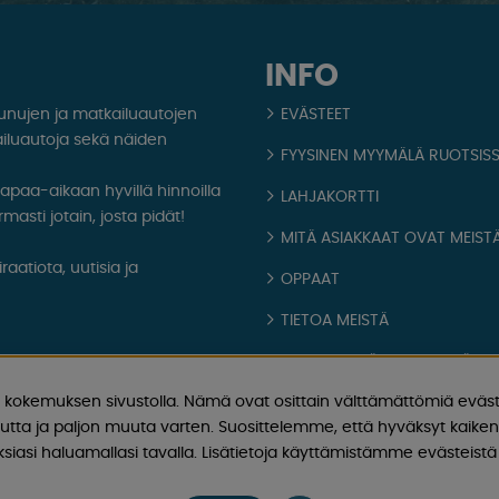
INFO
aunujen ja matkailuautojen
EVÄSTEET
iluautoja sekä näiden
FYYSINEN MYYMÄLÄ RUOTSIS
 vapaa-aikaan hyvillä hinnoilla
LAHJAKORTTI
masti jotain, josta pidät!
MITÄ ASIAKKAAT OVAT MEISTÄ
aatiota, uutisia ja
OPPAAT
TIETOA MEISTÄ
FAQ - YLEISIÄ KYSYMYKSIÄ
kokemuksen sivustolla. Nämä ovat osittain välttämättömiä eväst
OSTOEHDOT
utta ja paljon muuta varten. Suosittelemme, että hyväksyt kaikent
Kirjaudu sisään
iasi haluamallasi tavalla. Lisätietoja käyttämistämme evästeistä 