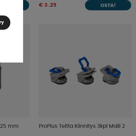
€ 3 .29
OSTA!
OSTA!
ry
s 25 mm
ProPlus Teltta Kiinnitys 3kpl Malli 2