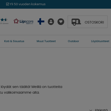
Yli 50 vuoden kokemus
OSTOSKORI
016 ääneen
Koti & Sisustus
Muut Tuotteet
Outdoor
Löytötuotteet
t, löydät sen täältä! Meillä on tuotteita
ustu valikoimaamme alta.
Järjestä