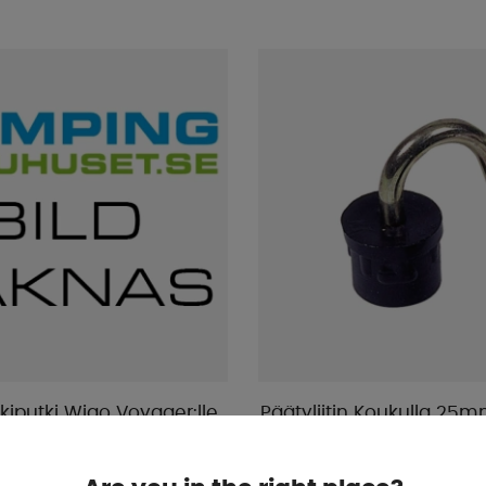
ukiputki Wigo Voyager:lle
Päätyliitin Koukulla 25mm
Varastossa