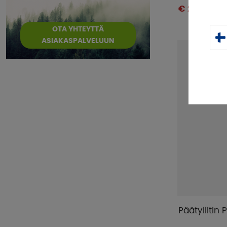
€ 26 .50
OTA YHTEYTTÄ
ASIAKASPALVELUUN
Päätyliitin 