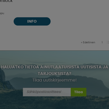
nilock
oppu
INFO
«
Edellinen
1
HALUATKO TIETOA AINUTLAATUISISTA UUTISISTA JA
TARJOUKSISTA?
Tilaa uutiskirjeemme!
Tilaa