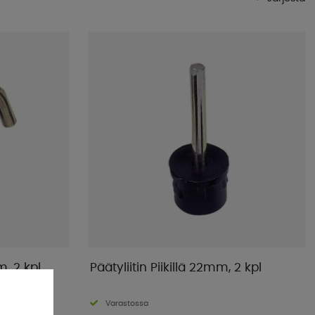
Suosituimmat
Kaupan suosikit
Nimet A-Ö
Nimet Ö-A
Alin hinta
Korkein hinta
Tuotemerkki
Julkistamispäivä
, 2 kpl
Päätyliitin Piikillä 22mm, 2 kpl
Varastossa