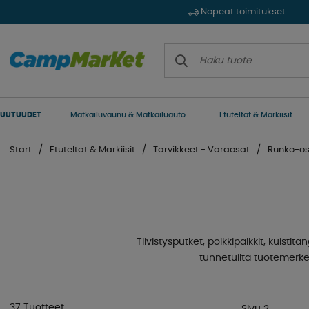
Nopeat toimitukset
UUTUUDET
Matkailuvaunu & Matkailuauto
Etuteltat & Markiisit
Start
Etuteltat & Markiisit
Tarvikkeet - Varaosat
Runko-os
Tiivistysputket, poikkipalkkit, kuistita
tunnetuilta tuotemerkei
37 Tuotteet
Sivu 2