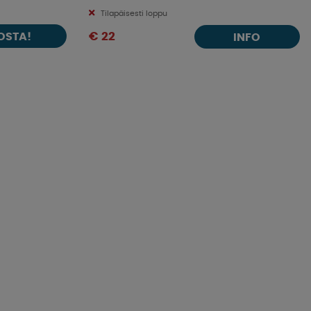
Tilapäisesti loppu
OSTA!
€ 22
INFO