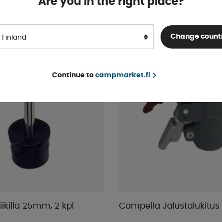
Are you in the right place?
€ 4 .47
OSTA!
Change count
Finland
Continue to
campmarket.fi
Piikillä 25mm, 2 kpl
Campella Jalustalukitu