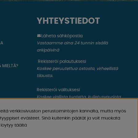
YHTEYSTIEDOT
Läheta sähköpostia
SA
Vastaamme aina 24 tunnin sisällä
arkipäivinä
Rekisteröi palautuksesi
 MIELTÄ?
Koskee peruutettua ostosta, virheellistä
tilausta.
Rekisteröi valituksesi
Koskee viallista tuotetta, kuljetusvauriota
ym.
eitä verkkosivuston perustoimintojen kannalta, mutta myös
yyppiset evästeet. Sinä kuitenkin päätät ja voit muokata
löytyy täältä.