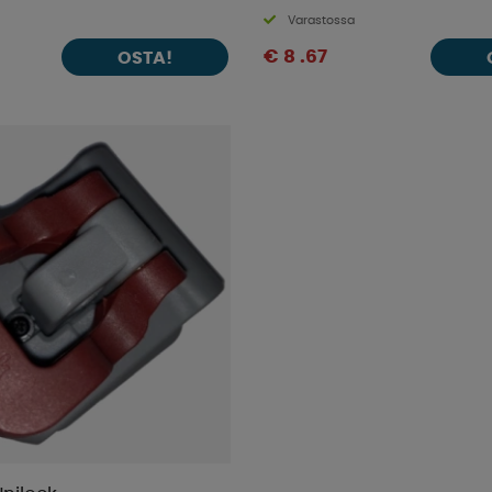
Varastossa
€ 8 .67
OSTA!