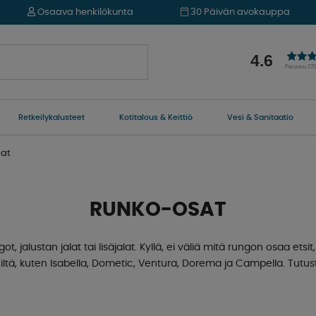
Osaava henkilökunta
30 Päivän avokauppa
4.6
Perustuu 27
Retkeilykalusteet
Kotitalous & Keittiö
Vesi & Sanitaatio
at
RUNKO-OSAT
ngot, jalustan jalat tai lisäjalat. Kyllä, ei väliä mitä rungon osaa etsi
ltä, ​​kuten Isabella, Dometic, Ventura, Dorema ja Campella. Tut