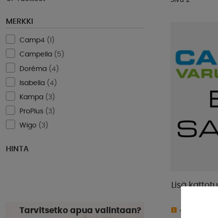
MERKKI
Camp4
(
1
)
Campella
(
5
)
Doréma
(
4
)
Isabella
(
4
)
Kampa
(
3
)
ProPlus
(
3
)
Wigo
(
3
)
HINTA
Lisä kattot
Tarvitsetko apua valintaan?
4-9 päivää