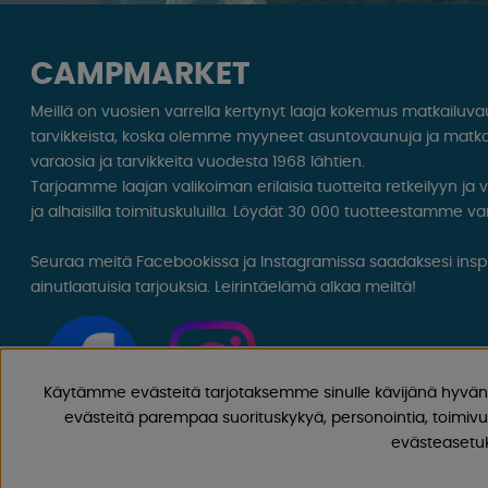
CAMPMARKET
Meillä on vuosien varrella kertynyt laaja kokemus matkailuv
tarvikkeista, koska olemme myyneet asuntovaunuja ja matka
varaosia ja tarvikkeita vuodesta 1968 lähtien.
Tarjoamme laajan valikoiman erilaisia ​​tuotteita retkeilyyn ja
ja alhaisilla toimituskuluilla. Löydät 30 000 tuotteestamme var
Seuraa meitä Facebookissa ja Instagramissa saadaksesi inspir
ainutlaatuisia tarjouksia. Leirintäelämä alkaa meiltä!
Käytämme evästeitä tarjotaksemme sinulle kävijänä hyvän 
evästeitä parempaa suorituskykyä, personointia, toimivu
evästeasetuks