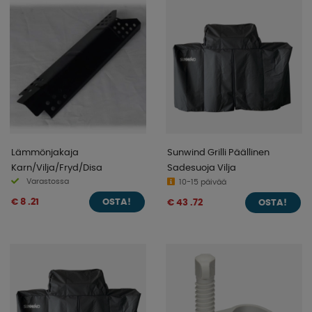
Lämmönjakaja
Sunwind Grilli Päällinen
Karn/Vilja/Fryd/Disa
Sadesuoja Vilja
Varastossa
10-15 päivää
€ 8 .21
€ 43 .72
OSTA!
OSTA!