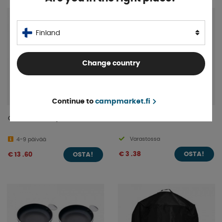
Finland
Change country
Continue to
campmarket.fi
Cadac Grillisuoja GrilloChef 2
Grillivarras 45 cm
Varastossa
4-9 päivää
€ 3 .38
€ 13 .60
OSTA!
OSTA!