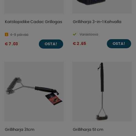
Kattilapidike Cadac Grillogas
Grilliharja 3-in-1 Kahvalla
Varastossa
4-9 päivää
€ 2 .65
€ 7 .03
OSTA!
OSTA!
Grilliharja 31cm
Grilliharja 51 cm