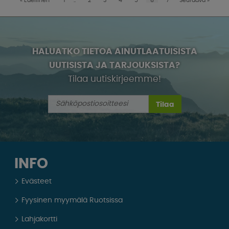
HALUATKO TIETOA AINUTLAATUISISTA
UUTISISTA JA TARJOUKSISTA?
Tilaa uutiskirjeemme!
Tilaa
INFO
Evästeet
Fyysinen myymälä Ruotsissa
Lahjakortti