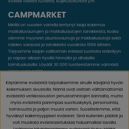
Koskee viallista tuotetta, kuljetusvauriota ym.
CAMPMARKET
Meillä on vuosien varrella kertynyt laaja kokemus
matkailuvaunujen ja matkailuautojen tarvikkeista, koska
olemme myyneet asuntovaunuja ja matkailuautoja sekä
näiden varaosia ja tarvikkeita vuodesta 1968 lähtien.
Tarjoamme laajan valikoiman erilaisia ​​tuotteita retkeilyyn
ja vapaa-aikaan hyvillä hinnoilla ja alhaisilla
toimituskuluilla. Löydät 30 000 tuotteestamme varmasti
jotain, josta pidät!
Käytämme evästeitä tarjotaksemme sinulle kävijänä hyvän
Seuraa meitä Facebookissa ja Instagramissa saadaksesi
kokemuksen sivustolla. Nämä ovat osittain välttämättömiä
inspiraatiota, uutisia ja ainutlaatuisia tarjouksia.
evästeitä verkkosivuston perustoimintojen kannalta, mutta
Leirintäelämä alkaa meiltä!
myös evästeitä parempaa suorituskykyä, personointia,
toimivuutta ja paljon muuta varten. Suosittelemme, että
hyväksyt kaikentyyppiset evästeet. Sinä kuitenkin päätät ja
voit muokata evästeasetuksiasi haluamallasi tavalla.