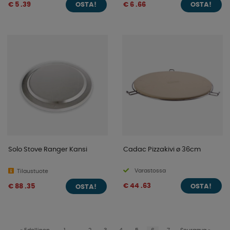
€ 5 .39
€ 6 .66
OSTA!
OSTA!
Solo Stove Ranger Kansi
Cadac Pizzakivi ø 36cm
Varastossa
Tilaustuote
€ 44 .63
€ 88 .35
OSTA!
OSTA!
«
Edellinen
1
..
2
3
4
5
6
7
Seuraava
»