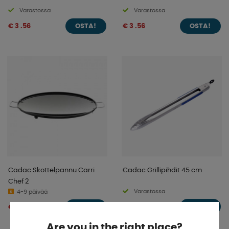
Varastossa
Varastossa
€ 3 .56
€ 3 .56
OSTA!
OSTA!
Cadac Skottelpannu Carri
Cadac Grillipihdit 45 cm
Chef 2
Varastossa
4-9 päivää
€ 13 .23
€ 60 .15
OSTA!
OSTA!
Are you in the right place?