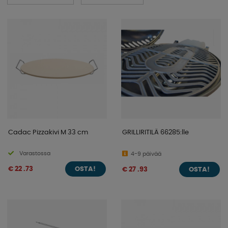
Cadac Pizzakivi M 33 cm
GRILLIRITILÄ 66285:lle
Varastossa
4-9 päivää
€ 22 .73
€ 27 .93
OSTA!
OSTA!