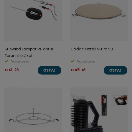
Sunwind Lämpötila-anturi
Cadac Pizzakivi Pro 50
Torunnille 2 kpl
Varastossa
Varastossa
€ 13 .23
€ 45 .18
OSTA!
OSTA!