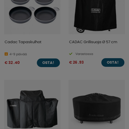
Cadac Tapaskulhot
CADAC Grillisuoja Ø 57 cm
Varastossa
4-9 päivää
€ 26 .93
€ 32 .40
OSTA!
OSTA!