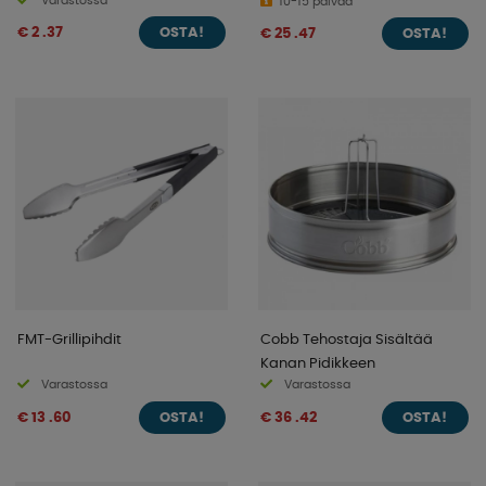
Varastossa
10-15 päivää
€ 2 .37
€ 25 .47
OSTA!
OSTA!
FMT-Grillipihdit
Cobb Tehostaja Sisältää
Kanan Pidikkeen
Varastossa
Varastossa
€ 13 .60
€ 36 .42
OSTA!
OSTA!