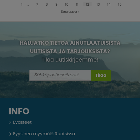
1
..
7
8
9
10
11
12
13
14
15
Seuraava
»
HALUATKO TIETOA AINUTLAATUISISTA
UUTISISTA JA TARJOUKSISTA?
Tilaa uutiskirjeemme!
Tilaa
INFO
Evästeet
Fyysinen myymälä Ruotsissa