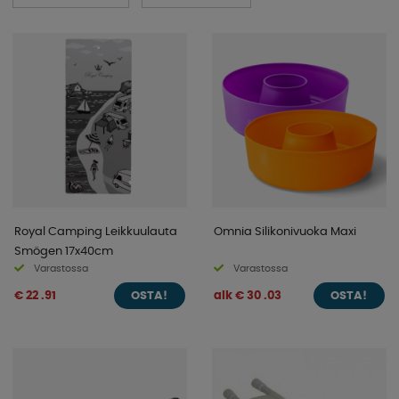
tarvikkeita ja paljon muuta elämää leirintäalueella,
merellä tai kotitaloudessa. Olitpa sitten
asuntovaunussasi, matkailuautossasi, veneessäsi tai
kotona, meillä on tarvikkeita keittiöösi. Katso upea
valikoimamme tästä kategorioistamme!
Royal Camping Leikkuulauta
Omnia Silikonivuoka Maxi
Smögen 17x40cm
Varastossa
Varastossa
€ 22 .91
alk € 30 .03
OSTA!
OSTA!