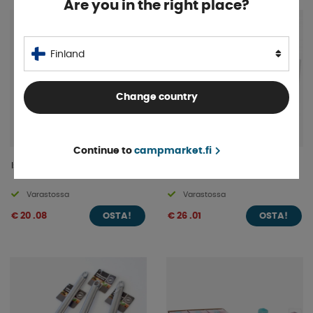
Are you in the right place?
Finland
Change country
Continue to
campmarket.fi
Isabella Esiliina
Lautasteline Ekkoo
Varastossa
Varastossa
€ 20 .08
€ 26 .01
OSTA!
OSTA!