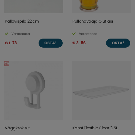
Pallovispilä 22 cm
Pullonavaaja Olutlasi
Varastossa
Varastossa
€ 1 .73
€ 3 .56
OSTA!
OSTA!
5%
Väggkrok Vit
Kansi Flexible Clear 3,5L