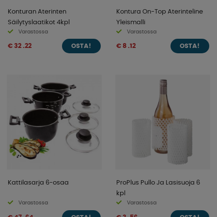
Konturan Aterinten
Kontura On-Top Aterinteline
Säilytyslaatikot 4kpl
Yleismalli
Varastossa
Varastossa
€ 32 .22
€ 8 .12
OSTA!
OSTA!
Kattilasarja 6-osaa
ProPlus Pullo Ja Lasisuoja 6
kpl
Varastossa
Varastossa