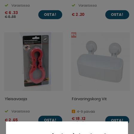
Varastossa
Varastossa
€ 6 .33
€ 2 .20
OSTA!
OSTA!
€ 6 .66
5%
Yleisavaaja
Förvaringskorg Vit
Varastossa
4-9 päivää
€ 18 .12
€ 2 .65
OSTA!
OSTA!
€ 19 .08