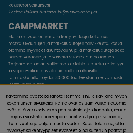
Rekisteröi valituksesi
Koskee viallista tuotetta, kuljetusvauriota ym.
CAMPMARKET
Meillä on vuosien varrella kertynyt laaja kokemus
matkailuvaunujen ja matkailuautojen tarvikkeista, koska
olemme myyneet asuntovaunuja ja matkailuautoja sekä
näiden varaosia ja tarvikkeita vuodesta 1968 lähtien.
Tarjoamme laajan valikoiman erilaisia ​​tuotteita retkeilyyn
ja vapaa-aikaan hyvillä hinnoilla ja alhaisilla
toimituskuluilla. Löydät 30 000 tuotteestamme varmasti
jotain, josta pidät!
Käytämme evästeitä tarjotaksemme sinulle kävijänä hyvän
Seuraa meitä Facebookissa ja Instagramissa saadaksesi
kokemuksen sivustolla. Nämä ovat osittain välttämättömiä
inspiraatiota, uutisia ja ainutlaatuisia tarjouksia.
evästeitä verkkosivuston perustoimintojen kannalta, mutta
Leirintäelämä alkaa meiltä!
myös evästeitä parempaa suorituskykyä, personointia,
toimivuutta ja paljon muuta varten. Suosittelemme, että
hyväksyt kaikentyyppiset evästeet. Sinä kuitenkin päätät ja