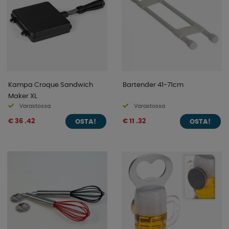
Kampa Croque Sandwich
Bartender 41-71cm
Maker XL
Varastossa
Varastossa
€ 36 .42
€ 11 .32
OSTA!
OSTA!