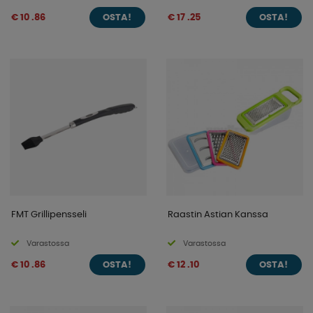
€ 10 .86
€ 17 .25
OSTA!
OSTA!
FMT Grillipensseli
Raastin Astian Kanssa
Varastossa
Varastossa
€ 10 .86
€ 12 .10
OSTA!
OSTA!