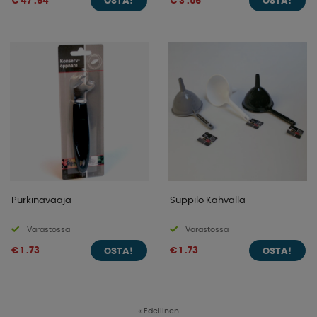
€ 47 .64
€ 3 .56
OSTA!
OSTA!
Purkinavaaja
Suppilo Kahvalla
Varastossa
Varastossa
€ 1 .73
€ 1 .73
OSTA!
OSTA!
«
Edellinen