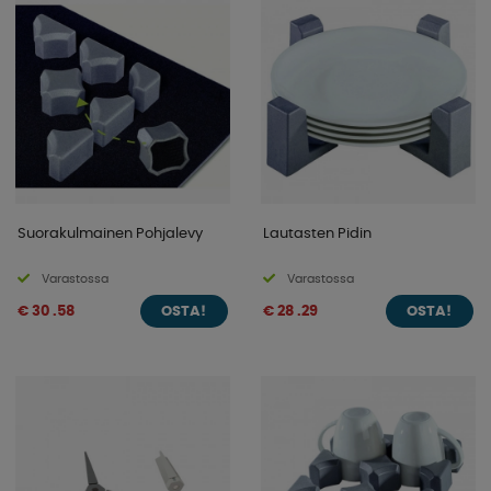
Suorakulmainen Pohjalevy
Lautasten Pidin
Varastossa
Varastossa
€ 30 .58
€ 28 .29
OSTA!
OSTA!