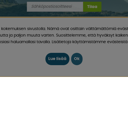
Tilaa
kokemuksen sivustolla. Nämä ovat osittain välttämättömiä eväst
utta ja paljon muuta varten. Suosittelemme, että hyväksyt kaikent
iasi haluamallasi tavalla. Lisätietoja käyttämistämme evästeistä 
INFO
aunujen ja matkailuautojen
EVÄSTEET
Lue lisää
Ok
iluautoja sekä näiden
FYYSINEN MYYMÄLÄ RUOTSIS
 vapaa-aikaan hyvillä hinnoilla
LAHJAKORTTI
masti jotain, josta pidät!
MITÄ ASIAKKAAT OVAT MEISTÄ
aatiota, uutisia ja
OPPAAT
TIETOA MEISTÄ
FAQ - YLEISIÄ KYSYMYKSIÄ