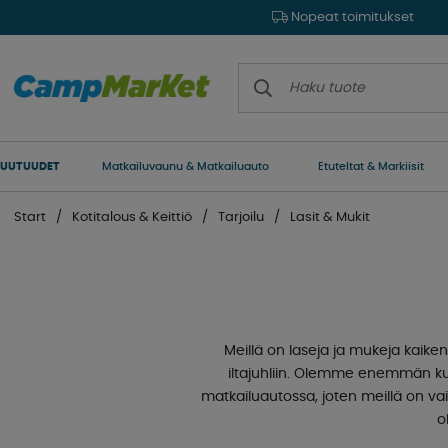
Nopeat toimitukset
UUTUUDET
Matkailuvaunu & Matkailuauto
Etuteltat & Markiisit
Start
Kotitalous & Keittiö
Tarjoilu
Lasit & Mukit
Meillä on laseja ja mukeja kaiken
iltajuhliin. Olemme enemmän kuin 
matkailuautossa, joten meillä on vain
o