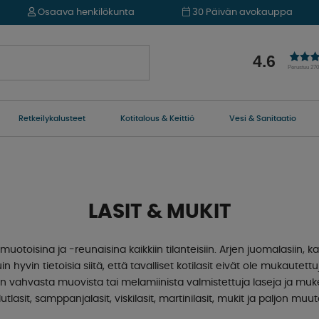
Osaava henkilökunta
30 Päivän avokauppa
4.6
Perustuu 27
Retkeilykalusteet
Kotitalous & Keittiö
Vesi & Sanitaatio
LASIT & MUKIT
muotoisina ja -reunaisina kaikkiin tilanteisiin. Arjen juomalasiin, 
hyvin tietoisia siitä, että tavalliset kotilasit eivät ole mukautet
 vahvasta muovista tai melamiinista valmistettuja laseja ja mukeja
lutlasit, samppanjalasit, viskilasit, martinilasit, mukit ja paljon muut