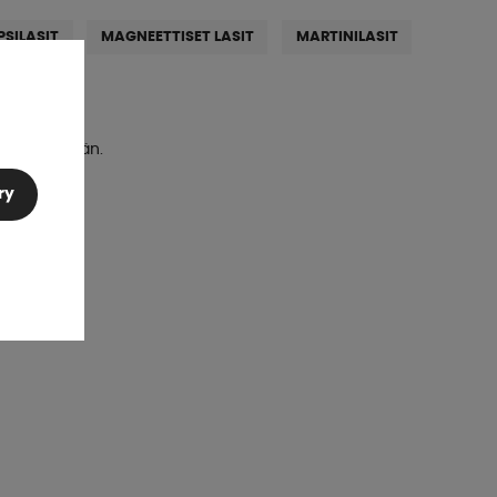
SILASIT
MAGNEETTISET LASIT
MARTINILASIT
st nu.
rtimentent än.
ry