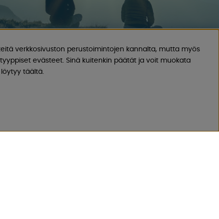
eitä verkkosivuston perustoimintojen kannalta, mutta myös
yyppiset evästeet. Sinä kuitenkin päätät ja voit muokata
löytyy täältä.
YHTEYSTIEDOT
Läheta sähköpostia
SA
Vastaamme aina 24 tunnin sisällä
arkipäivinä
Rekisteröi palautuksesi
 MIELTÄ?
Koskee peruutettua ostosta, virheellistä
tilausta.
Rekisteröi valituksesi
Koskee viallista tuotetta, kuljetusvauriota
ym.