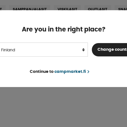
IT
SAMPPANJALASIT
VISKILASIT
OLUTLASIT
SNAP
r finns det inga artiklar i denna kategori ju
Are you in the right place?
n slutsålda, gått ur sortimentet eller så har de inte kommit in i so
Haluatko tehdä haun
Lasit & Mukit
?
Change count
Finland
Hae
Continue to
campmarket.fi