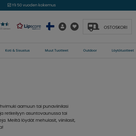
Yli 50 vuoden kokemus
OSTOSKORI
015 ääneen
Koti & Sisustus
Muut Tuotteet
Outdoor
Löytötuotteet
kahvimuki aamuun tai punaviinilasi
tuja retkeilyyn asuntovaunussa tai
. Meiltä löydät mehulasit, viinilasit,
a!