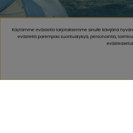
Käytämme evästeitä tarjotaksemme sinulle kävijänä hyvän 
evästeitä parempaa suorituskykyä, personointia, toimivu
evästeasetuks
CAMPMARKET
Meillä on vuosien varrella kertynyt laaja kokemus matkailuv
tarvikkeista, koska olemme myyneet asuntovaunuja ja matka
varaosia ja tarvikkeita vuodesta 1968 lähtien.
Tarjoamme laajan valikoiman erilaisia ​​tuotteita retkeilyyn ja
ja alhaisilla toimituskuluilla. Löydät 30 000 tuotteestamme var
Seuraa meitä Facebookissa ja Instagramissa saadaksesi inspir
ainutlaatuisia tarjouksia. Leirintäelämä alkaa meiltä!