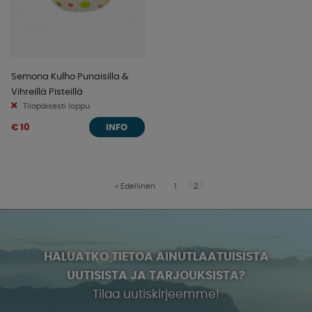
Semona Kulho Punaisilla &
Vihreillä Pisteillä
Tilapäisesti loppu
€ 10
INFO
«
Edellinen
1
2
HALUATKO TIETOA AINUTLAATUISISTA
UUTISISTA JA TARJOUKSISTA?
Tilaa uutiskirjeemme!