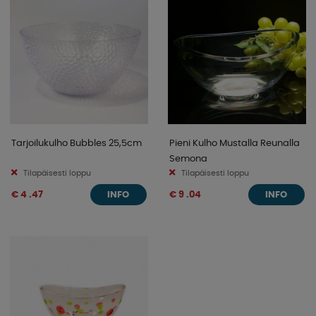
Tarjoilukulho Bubbles 25,5cm
Pieni Kulho Mustalla Reunalla
Semona
Tilapäisesti loppu
Tilapäisesti loppu
€ 4 .47
€ 9 .04
INFO
INFO