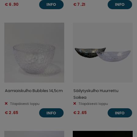
€ 6 .90
€ 7 .21
INFO
INFO
Aamiaiskulho Bubbles 14,5cm
Säilytyskulho Huurrettu
Soikea
Tilapäisesti loppu
Tilapäisesti loppu
€ 2 .65
€ 2 .65
INFO
INFO