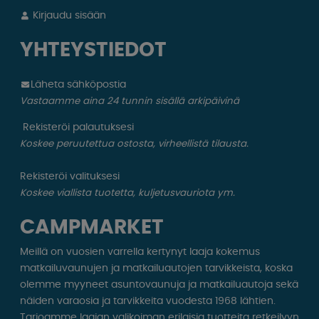
Kirjaudu sisään
YHTEYSTIEDOT
Läheta sähköpostia
Vastaamme aina 24 tunnin sisällä arkipäivinä
Rekisteröi palautuksesi
Koskee peruutettua ostosta, virheellistä tilausta.
Rekisteröi valituksesi
Koskee viallista tuotetta, kuljetusvauriota ym.
CAMPMARKET
Meillä on vuosien varrella kertynyt laaja kokemus
matkailuvaunujen ja matkailuautojen tarvikkeista, koska
olemme myyneet asuntovaunuja ja matkailuautoja sekä
näiden varaosia ja tarvikkeita vuodesta 1968 lähtien.
Tarjoamme laajan valikoiman erilaisia ​​tuotteita retkeilyyn