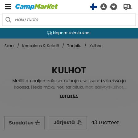
Nopeat toimitukset
Start
Kotitalous & Keittiö
Tarjoilu
Kulhot
KULHOT
Meillä on paljon erilaisia ​​kulhoja useissa eri väreissä ja
koossa. Hedelmäkulhot, tarjoilukulhot, säilytyskulhot,
ruokakulhot ja paljon muuta. Ne on valmistettu
LUE LISÄÄ
melamiinista tai vahvasta muovista, mikä tekee niistä
erittäin huolettomia ja ne kestävät pudotuksia tai muita
onnettomuuksia. Ruokahyväksytyt ruokakulhot sekä
aikuisille että lapsille. Katso kulhomme alta!
Järjestä
43 Tuotteet
Suodatus