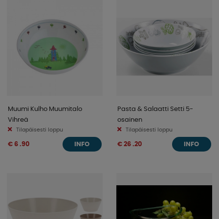
Muumi Kulho Muumitalo
Pasta & Salaatti Setti 5-
Vihreä
osainen
Tilapäisesti loppu
Tilapäisesti loppu
€ 6 .90
€ 26 .20
INFO
INFO