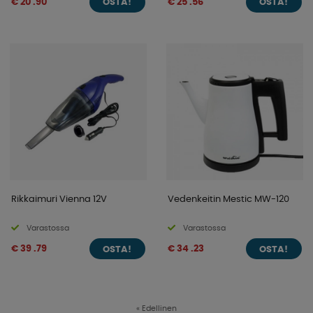
€ 20 .90
€ 25 .56
OSTA!
OSTA!
Rikkaimuri Vienna 12V
Vedenkeitin Mestic MW-120
Varastossa
Varastossa
€ 39 .79
€ 34 .23
OSTA!
OSTA!
«
Edellinen