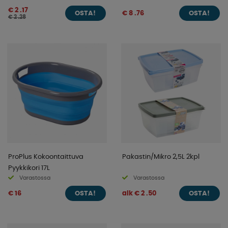
€ 2 .17
€ 8 .76
OSTA!
OSTA!
€ 2 .28
ProPlus Kokoontaittuva
Pakastin/Mikro 2,5L 2kpl
Pyykkikori 17L
Varastossa
Varastossa
€ 16
alk € 2 .50
OSTA!
OSTA!