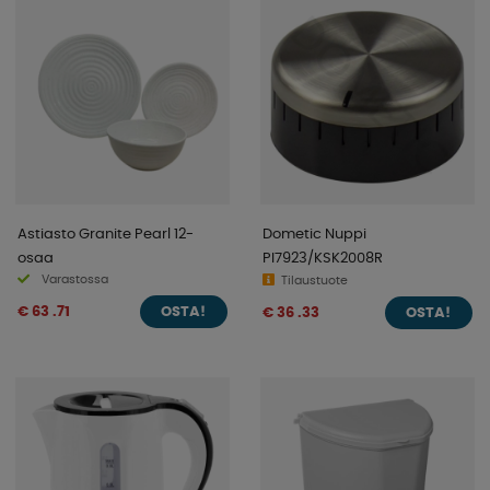
Astiasto Granite Pearl 12-
Dometic Nuppi
osaa
PI7923/KSK2008R
Varastossa
Tilaustuote
€ 63 .71
€ 36 .33
OSTA!
OSTA!