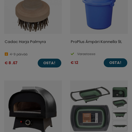
Cadac Harja Palmyra
ProPlus Ämpäri Kannella 9L
Varastossa
4-9 päivää
€ 12
€ 8 .67
OSTA!
OSTA!