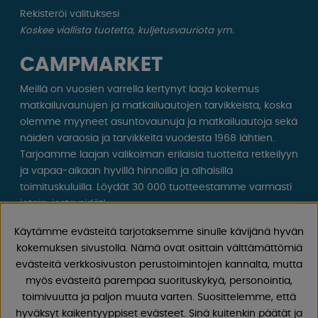
Rekisteröi valituksesi
Koskee viallista tuotetta, kuljetusvauriota ym.
CAMPMARKET
Meillä on vuosien varrella kertynyt laaja kokemus
matkailuvaunujen ja matkailuautojen tarvikkeista, koska
olemme myyneet asuntovaunuja ja matkailuautoja sekä
näiden varaosia ja tarvikkeita vuodesta 1968 lähtien.
Tarjoamme laajan valikoiman erilaisia ​​tuotteita retkeilyyn
ja vapaa-aikaan hyvillä hinnoilla ja alhaisilla
toimituskuluilla. Löydät 30 000 tuotteestamme varmasti
jotain, josta pidät!
Käytämme evästeitä tarjotaksemme sinulle kävijänä hyvän
Seuraa meitä Facebookissa ja Instagramissa saadaksesi
kokemuksen sivustolla. Nämä ovat osittain välttämättömiä
inspiraatiota, uutisia ja ainutlaatuisia tarjouksia.
evästeitä verkkosivuston perustoimintojen kannalta, mutta
Leirintäelämä alkaa meiltä!
myös evästeitä parempaa suorituskykyä, personointia,
toimivuutta ja paljon muuta varten. Suosittelemme, että
hyväksyt kaikentyyppiset evästeet. Sinä kuitenkin päätät ja