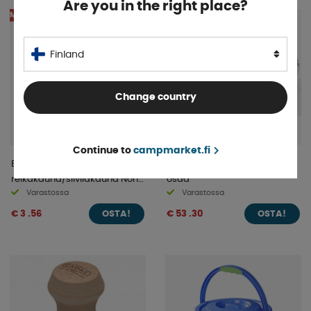
Are you in the right place?
MEGAHINTA!
Finland
Change country
Continue to
campmarket.fi
Brabantia Black Line
Melamiiniastiasto Marble 12
reikäkauha/siiviläkauha Non-
osaa
Varastossa
Varastossa
Stick
€ 3 .56
€ 53 .30
OSTA!
OSTA!