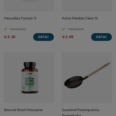
Pesuallas Pyöreä 7L
Kansi Flexible Clear 5L
Varastossa
Varastossa
€ 3 .20
€ 2 .65
OSTA!
OSTA!
Biocool Wash Pesuaine
Sunwind Paistinpannu
Pannekaka