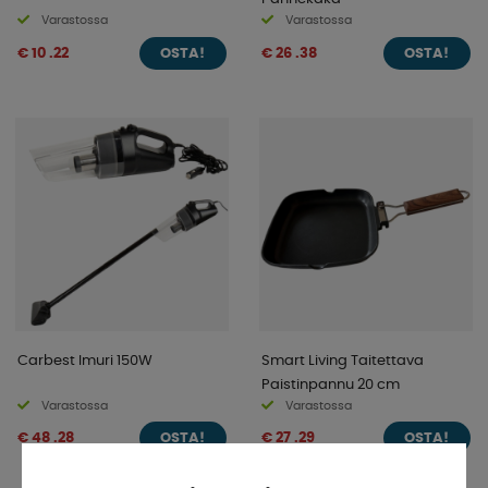
Varastossa
Varastossa
€ 10 .22
€ 26 .38
OSTA!
OSTA!
Carbest Imuri 150W
Smart Living Taitettava
Paistinpannu 20 cm
Varastossa
Varastossa
€ 48 .28
€ 27 .29
OSTA!
OSTA!