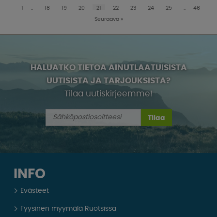
1
..
18
19
20
21
22
23
24
25
..
46
Seuraava
»
HALUATKO TIETOA AINUTLAATUISISTA
UUTISISTA JA TARJOUKSISTA?
Tilaa uutiskirjeemme!
Tilaa
INFO
Evästeet
Fyysinen myymälä Ruotsissa