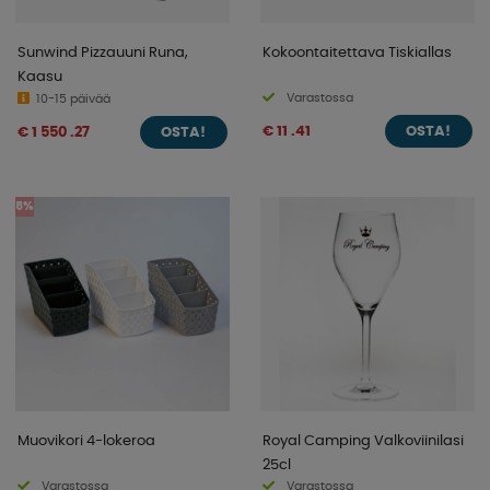
Sunwind Pizzauuni Runa,
Kokoontaitettava Tiskiallas
Kaasu
Varastossa
10-15 päivää
€ 11 .41
€ 1 550 .27
OSTA!
OSTA!
5%
Muovikori 4-lokeroa
Royal Camping Valkoviinilasi
25cl
Varastossa
Varastossa