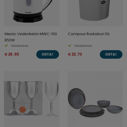
Mestic Vedenkeitin MWC-100
Campout Roskakori 10L
850W
Varastossa
Varastossa
€ 26 .93
€ 22 .73
OSTA!
OSTA!