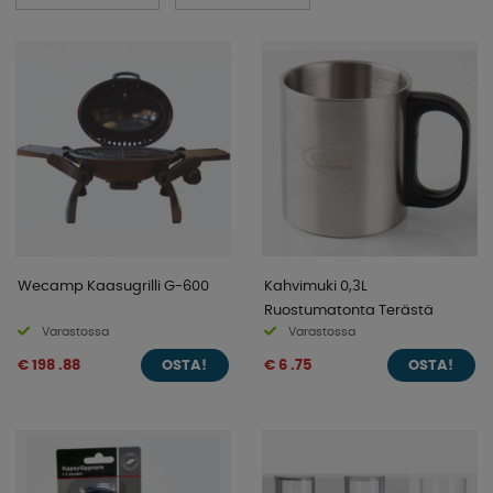
vaatimuksista ja vaikeuksista, joita asuntovaunujen tai
matkailuautojen omistajien on pyrittävä rajallisilla
säilytystiloilla, painokuormat, matkoilla liikkuvat tavarat ja
vastaavat, meillä on sinulle oikeat tuotteet. Monet
tuotteemme ovat tilan säästämiseksi kokoontaitettavia,
ne painavat vähemmän kuin vastaavat kodin tuotteet ja
kyllä, ne on puhtaasti suunniteltu lumoavaan ja
jännittävään retkeilyelämään! Katso laaja valikoimamme
täältä kategorioistamme!
Wecamp Kaasugrilli G-600
Kahvimuki 0,3L
Ruostumatonta Terästä
Varastossa
Varastossa
€ 198 .88
€ 6 .75
OSTA!
OSTA!