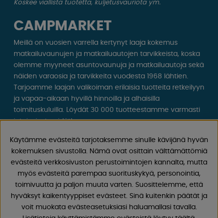
Koskee viallista tuotetta, kuljetusvauriota ym.
CAMPMARKET
Meillä on vuosien varrella kertynyt laaja kokemus
matkailuvaunujen ja matkailuautojen tarvikkeista, koska
olemme myyneet asuntovaunuja ja matkailuautoja sekä
näiden varaosia ja tarvikkeita vuodesta 1968 lähtien.
Tarjoamme laajan valikoiman erilaisia ​​tuotteita retkeilyyn
ja vapaa-aikaan hyvillä hinnoilla ja alhaisilla
toimituskuluilla. Löydät 30 000 tuotteestamme varmasti
jotain, josta pidät!
Käytämme evästeitä tarjotaksemme sinulle kävijänä hyvän
Seuraa meitä Facebookissa ja Instagramissa saadaksesi
kokemuksen sivustolla. Nämä ovat osittain välttämättömiä
inspiraatiota, uutisia ja ainutlaatuisia tarjouksia.
evästeitä verkkosivuston perustoimintojen kannalta, mutta
Leirintäelämä alkaa meiltä!
myös evästeitä parempaa suorituskykyä, personointia,
toimivuutta ja paljon muuta varten. Suosittelemme, että
hyväksyt kaikentyyppiset evästeet. Sinä kuitenkin päätät ja
voit muokata evästeasetuksiasi haluamallasi tavalla.