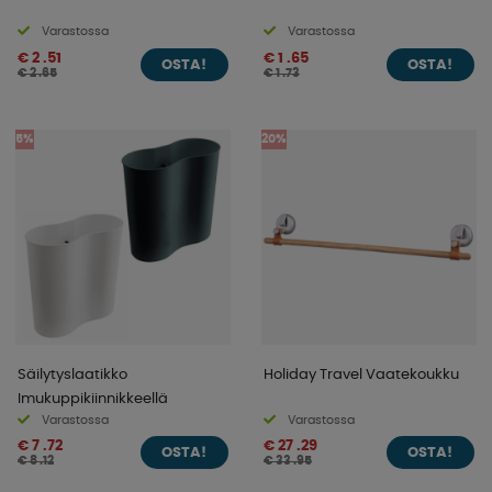
Varastossa
Varastossa
€ 2 .51
€ 1 .65
OSTA!
OSTA!
€ 2 .65
€ 1 .73
5%
20%
Säilytyslaatikko
Holiday Travel Vaatekoukku
Imukuppikiinnikkeellä
Varastossa
Varastossa
€ 7 .72
€ 27 .29
OSTA!
OSTA!
€ 8 .12
€ 33 .95