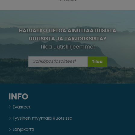
Seuraava
»
HALUATKO TIETOA AINUTLAATUISISTA
UUTISISTA JA TARJOUKSISTA?
Tilaa uutiskirjeemme!
Tilaa
INFO
Evästeet
Fyysinen myymälä Ruotsissa
Lahjakortti