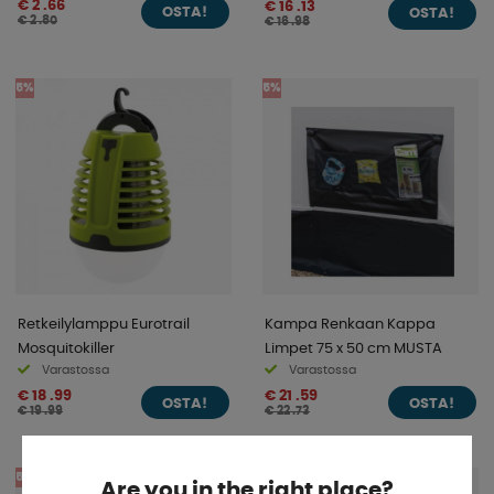
€ 2 .66
€ 16 .13
OSTA!
OSTA!
€ 2 .80
€ 16 .98
5%
5%
Retkeilylamppu Eurotrail
Kampa Renkaan Kappa
Mosquitokiller
Limpet 75 x 50 cm MUSTA
Varastossa
Varastossa
€ 18 .99
€ 21 .59
OSTA!
OSTA!
€ 19 .99
€ 22 .73
5%
5%
Are you in the right place?