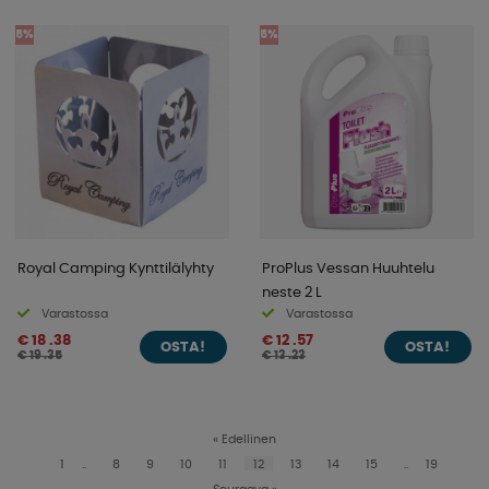
5%
5%
Royal Camping Kynttilälyhty
ProPlus Vessan Huuhtelu
neste 2 L
Varastossa
Varastossa
€ 18 .38
€ 12 .57
OSTA!
OSTA!
€ 19 .35
€ 13 .23
«
Edellinen
1
..
8
9
10
11
12
13
14
15
..
19