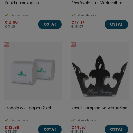
Koukku Imukupilla
Pöytävalaistus Värinvaihto
Varastossa
Varastossa
€ 2 .95
€ 17 .17
OSTA!
OSTA!
€ 3 .10
€ 18 .07
5%
5%
Trobolo WC-paperi 2 kpl
Royal Camping Serviettiteline
Varastossa
Varastossa
€ 12 .66
€ 14 .57
OSTA!
OSTA!
€ 13 .33
€ 15 .33