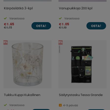
Kärpäslätkä 3-kpl
Vanupuikkoja 200 kpl
Varastossa
Varastossa
€ 1 .65
€ 1 .05
OSTA!
OSTA!
€ 1 .73
€ 1 .10
5%
5%
Tuikku Kuppi Kukallinen
Säilytystasku Tessa Grande
Varastossa
4-9 päivää