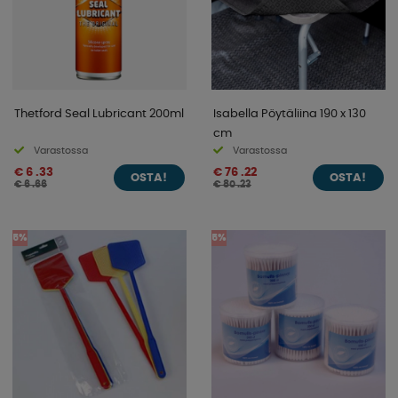
Thetford Seal Lubricant 200ml
Isabella Pöytäliina 190 x 130
cm
Varastossa
Varastossa
€ 6 .33
€ 76 .22
OSTA!
OSTA!
€ 6 .66
€ 80 .23
5%
5%