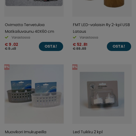
Ovimatto Tervetuloa
FMT LED-valaisin Ry 2-kpl USB
Matkailuvaunu 40X60 cm
Lataus
Varastossa
Varastossa
€ 9 .02
€ 52 .81
OSTA!
OSTA!
€ 9 .49
€ 55 .59
5%
5%
Muovikori Imukupeilla
Led Tuikku 2 kpl