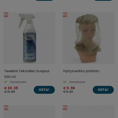
5%
5%
Texelent Tekstiilien Suojaus
Hyttysverkko päähän
500 ml
Varastossa
Varastossa
€ 30 .35
€ 5 .98
OSTA!
OSTA!
€ 31 .95
€ 6 .30
5%
5%