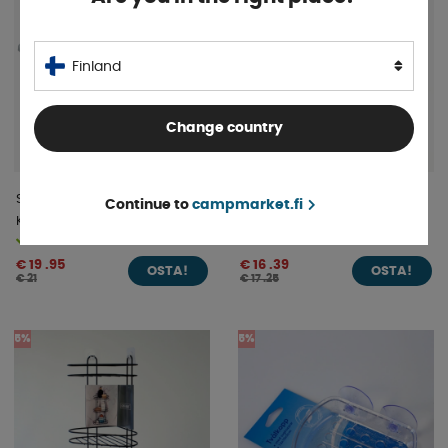
Finland
Change country
Säilytyslaatikko Pyörillä 55L
Sunwind Soihtu Helene 27cm
Continue to
campmarket.fi
Kirkas
Varastossa
Varastossa
€ 19 .95
€ 16 .39
OSTA!
OSTA!
€ 21
€ 17 .25
5%
5%