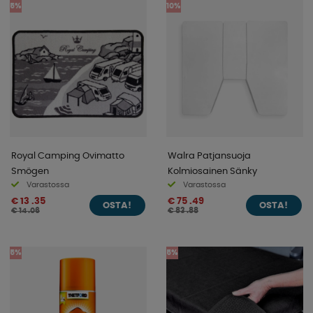
5%
10%
Royal Camping Ovimatto
Walra Patjansuoja
Smögen
Kolmiosainen Sänky
Varastossa
Varastossa
€ 13 .35
€ 75 .49
OSTA!
OSTA!
€ 14 .06
€ 83 .88
5%
5%