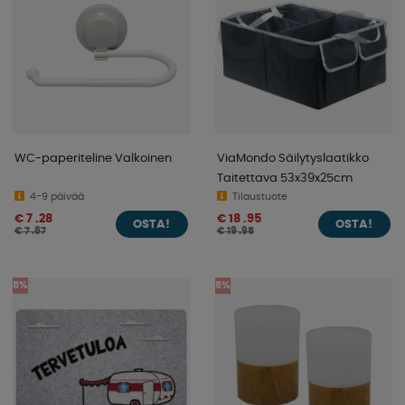
WC-paperiteline Valkoinen
ViaMondo Säilytyslaatikko
Taitettava 53x39x25cm
4-9 päivää
Tilaustuote
€ 7 .28
€ 18 .95
OSTA!
OSTA!
€ 7 .67
€ 19 .95
5%
5%