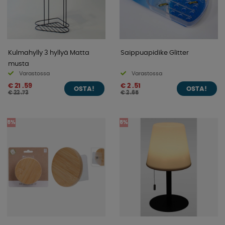
Kulmahylly 3 hyllyä Matta
Saippuapidike Glitter
musta
Varastossa
Varastossa
€ 21 .59
€ 2 .51
OSTA!
OSTA!
€ 22 .73
€ 2 .65
5%
5%