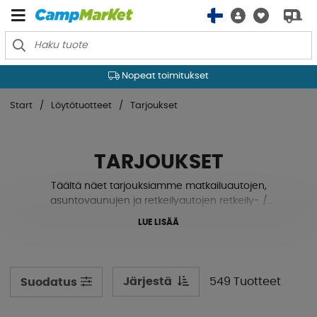
Nopeat toimitukset
Start
Löytötuotteet
Tarjoukset
TARJOUKSET
Täältä näet tarjouksiamme matkailuautojen,
asuntovaunujen ja retkeilyautojen retkeily- /
lisätarvikkeista.
LUE LISÄÄ
Järjestä
549 Tuotteet
Suodatus