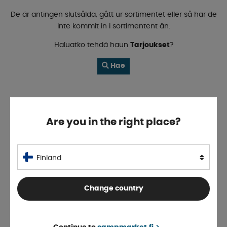
De är antingen slutsålda, gått ur sortimentet eller så har de
inte kommit in i sortimentent än.
Haluatko tehdä haun
Tarjoukset
?
Hae
Are you in the right place?
Finland
Change country