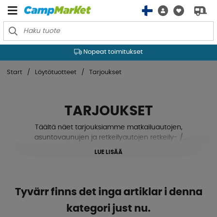
Nopeat toimitukset
Start
Löytötuotteet
Tarjoukset
TARJOUKSET
Täältä näet tarjouksiamme matkailuautojen,
asuntovaunujen ja retkeilyautojen retkeily- /
lisätarvikkeista.
LUE LISÄÄ
Tyvärr finns det inga artiklar i denna
kategori just nu.