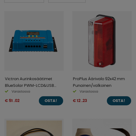
Tutustu kategorioihimme ja löydät varmasti etsimäsi, jos
et löydä etsimääsi niin ota meihin yhteyttä. Autamme
mielellämme.
Victron Aurinkosäätimet
ProPlus Äärivalo 92x42 mm
BlueSolar PWM-LCD&USB
Punainen/valkoinen
Varastossa
Varastossa
12/24V-30A
€ 51 .02
€ 12 .23
OSTA!
OSTA!