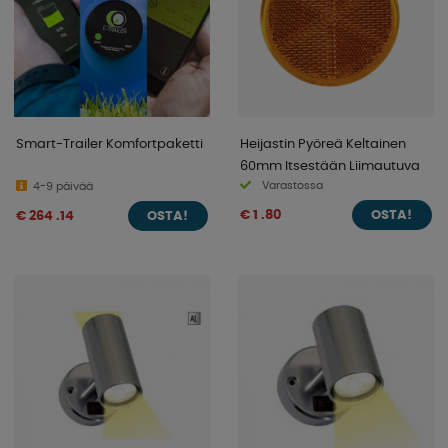
Smart-Trailer Komfortpaketti
Heijastin Pyöreä Keltainen
60mm Itsestään Liimautuva
Varastossa
4-9 päivää
€ 1 .80
€ 264 .14
OSTA!
OSTA!