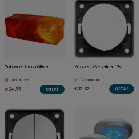
Takavalo Jokon Oikea
Katkaisija Valkoinen 12V
Varastossa
Tilaustuote
€ 12 .32
€ 24 .55
OSTA!
OSTA!