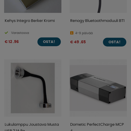
Kehys Integro Berker Kromi
Renogy Bluetoothmoduuli BT1
Varastossa
4-9 päivää
€ 12 .96
€ 49 .65
OSTA!
OSTA!
Lukulamppu Joustava Musta
Dometic PerfectCharge MCP
USB 2.1A:lla
4