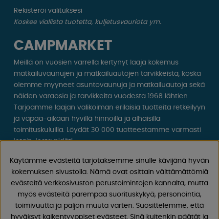
Rekisteröi valituksesi
Koskee viallista tuotetta, kuljetusvauriota ym.
CAMPMARKET
Meillä on vuosien varrella kertynyt laaja kokemus
matkailuvaunujen ja matkailuautojen tarvikkeista, koska
olemme myyneet asuntovaunuja ja matkailuautoja sekä
näiden varaosia ja tarvikkeita vuodesta 1968 lähtien.
Tarjoamme laajan valikoiman erilaisia ​​tuotteita retkeilyyn
ja vapaa-aikaan hyvillä hinnoilla ja alhaisilla
toimituskuluilla. Löydät 30 000 tuotteestamme varmasti
jotain, josta pidät!
Käytämme evästeitä tarjotaksemme sinulle kävijänä hyvän
Seuraa meitä Facebookissa ja Instagramissa saadaksesi
kokemuksen sivustolla. Nämä ovat osittain välttämättömiä
inspiraatiota, uutisia ja ainutlaatuisia tarjouksia.
evästeitä verkkosivuston perustoimintojen kannalta, mutta
Leirintäelämä alkaa meiltä!
myös evästeitä parempaa suorituskykyä, personointia,
toimivuutta ja paljon muuta varten. Suosittelemme, että
hyväksyt kaikentyyppiset evästeet. Sinä kuitenkin päätät ja