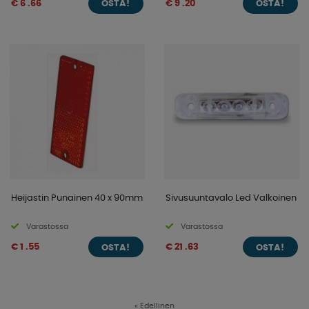
€ 6 .66
€ 9 .20
OSTA!
OSTA!
Heijastin Punainen 40 x 90mm
Sivusuuntavalo Led Valkoinen
Varastossa
Varastossa
€ 1 .55
€ 21 .63
OSTA!
OSTA!
«
Edellinen