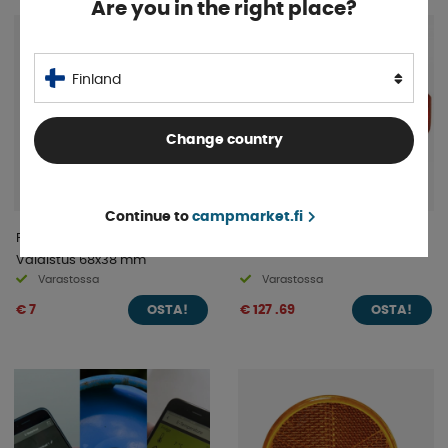
Are you in the right place?
Finland
Change country
Continue to
campmarket.fi
ProPlus Rekisterikilven
Takavalo Hella Oikea
Valaistus 68x38 mm
Varastossa
Varastossa
€ 7
€ 127 .69
OSTA!
OSTA!