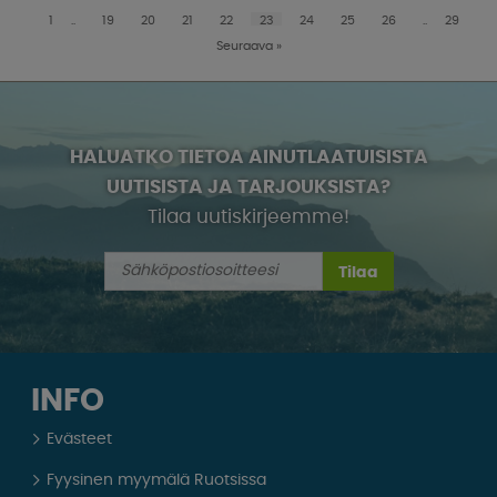
1
..
19
20
21
22
23
24
25
26
..
29
Seuraava
»
HALUATKO TIETOA AINUTLAATUISISTA
UUTISISTA JA TARJOUKSISTA?
Tilaa uutiskirjeemme!
Tilaa
INFO
Evästeet
Fyysinen myymälä Ruotsissa