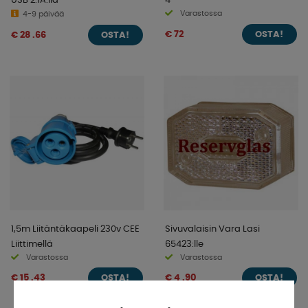
Varastossa
4-9 päivää
€ 72
€ 28 .66
OSTA!
OSTA!
1,5m Liitäntäkaapeli 230v CEE
Sivuvalaisin Vara Lasi
Liittimellä
65423:lle
Varastossa
Varastossa
€ 15 .43
€ 4 .90
OSTA!
OSTA!