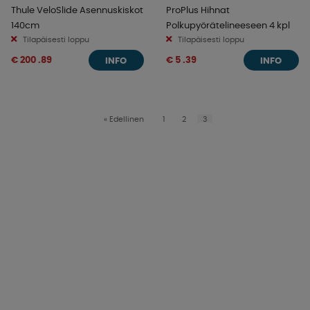
Thule VeloSlide Asennuskiskot
ProPlus Hihnat
140cm
Polkupyörätelineeseen 4 kpl
Tilapäisesti loppu
Tilapäisesti loppu
€ 200 .89
€ 5 .39
INFO
INFO
«
Edellinen
1
2
3