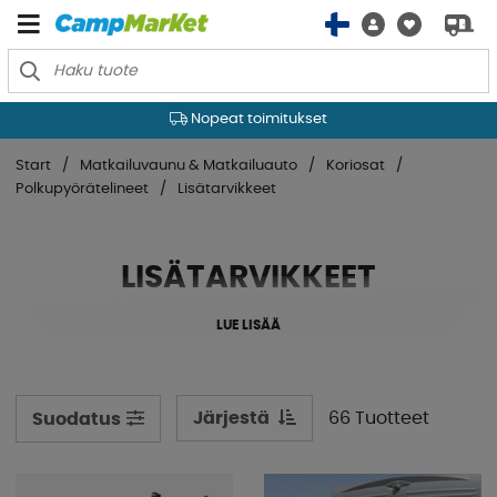
Nopeat toimitukset
Start
Matkailuvaunu & Matkailuauto
Koriosat
Polkupyörätelineet
Lisätarvikkeet
LISÄTARVIKKEET
LUE LISÄÄ
Järjestä
66 Tuotteet
Suodatus