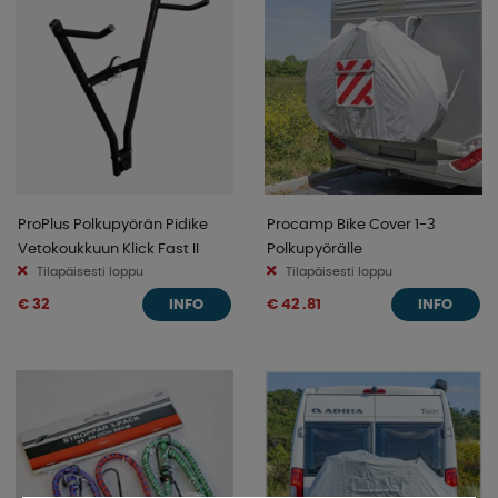
ProPlus Polkupyörän Pidike
Procamp Bike Cover 1-3
Vetokoukkuun Klick Fast II
Polkupyörälle
Tilapäisesti loppu
Tilapäisesti loppu
€ 32
€ 42 .81
INFO
INFO