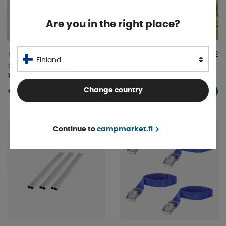
Are you in the right place?
Kuminauhat 3 kpl. 30, 50, 62
ProPlus Polkupyöränsuoja XL 2
Finland
cm
Pyörälle Tasku Varoituskyltille
Tilapäisesti loppu
Tilapäisesti loppu
Change country
€ 2 .92
€ 38 .24
INFO
INFO
Continue to
campmarket.fi