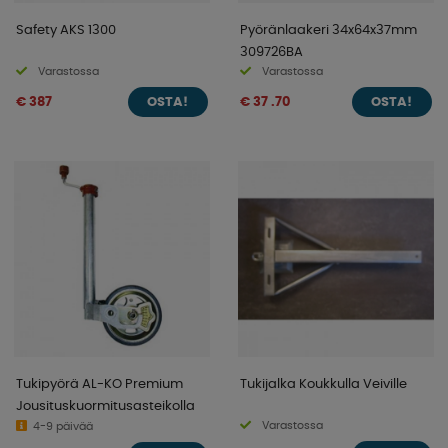
Safety AKS 1300
Pyöränlaakeri 34x64x37mm
309726BA
Varastossa
Varastossa
€ 387
€ 37 .70
OSTA!
OSTA!
Tukipyörä AL-KO Premium
Tukijalka Koukkulla Veiville
Jousituskuormitusasteikolla
Varastossa
4-9 päivää