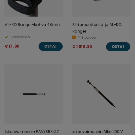
AL-KO Ranger-kahva 48mm
Siirtomoottorisarja AL-KO
Ranger
Varastossa
4-9 päivää
€ 17 .80
€ 1 616 .90
OSTA!
OSTA!
Iskunvaimennin PAV/SRX 2.7
Iskunvaimennin Alko 200 V