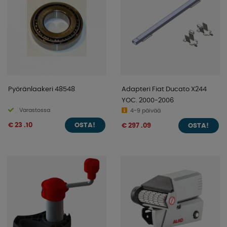
Pyöränlaakeri 48548
Adapteri Fiat Ducato X244
YOC. 2000-2006
Varastossa
4-9 päivää
€ 23 .10
€ 297 .09
OSTA!
OSTA!