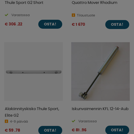
Thule Sport G2 Short
Quattro Mover Rhodium
Varastossa
Tilaustuote
€ 306 .22
€ 1 670
OSTA!
OSTA!
Alakiinnityskisko Thule Sport,
Iskunvaimennin KFL 12-14-Aub
Elite G2
Varastossa
4-9 päivää
€ 81 .96
€ 59 .78
OSTA!
OSTA!