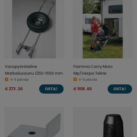
Varapyöräteline
Fiamma Carry Moto
Matkailuvaunu 1250-1550 mm
Mp/Vespa Teline
4-9 päivää
4-9 päivää
€ 273 .36
€ 508 .66
OSTA!
OSTA!