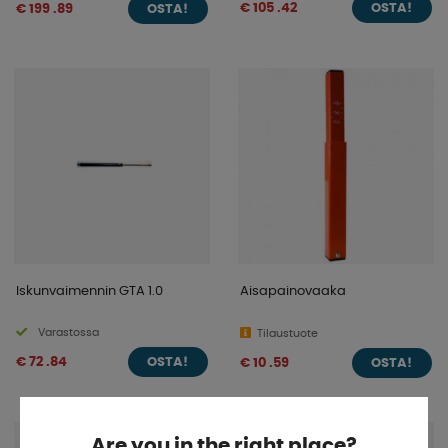
€ 105 .42
€ 199 .89
OSTA!
OSTA!
Iskunvaimennin GTA 1.0
Aisapainovaaka
Varastossa
Tilaustuote
€ 72 .84
€ 10 .59
OSTA!
OSTA!
Are you in the right place?