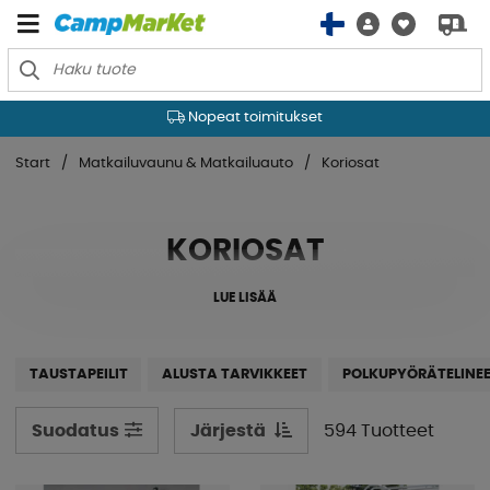
Nopeat toimitukset
Start
Matkailuvaunu & Matkailuauto
Koriosat
KORIOSAT
LUE LISÄÄ
TAUSTAPEILIT
ALUSTA TARVIKKEET
POLKUPYÖRÄTELINE
Järjestä
594 Tuotteet
Suodatus