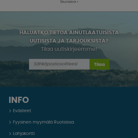
Seuraava
»
HALUATKO TIETOA AINUTLAATUISISTA
UUTISISTA JA TARJOUKSISTA?
Tilaa uutiskirjeemme!
Tilaa
INFO
Evästeet
Fyysinen myymälä Ruotsissa
Lahjakortti