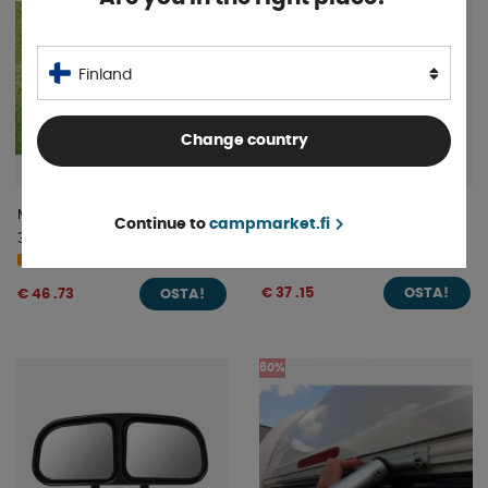
Finland
Change country
Milenco Ajokiilat Stacka Level
AL-KO Akseli Iskunvaimennin
Continue to
campmarket.fi
3
Universal
Varastossa
4-9 päivää
€ 37 .15
€ 46 .73
OSTA!
OSTA!
60%