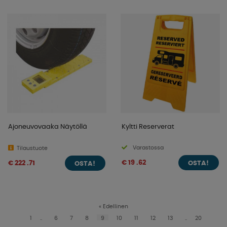
Ajoneuvovaaka Näytöllä
Kyltti Reserverat
Varastossa
Tilaustuote
€ 19 .62
€ 222 .71
OSTA!
OSTA!
«
Edellinen
1
..
6
7
8
9
10
11
12
13
..
20