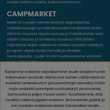
Koskee viallista tuotetta, kuljetusvauriota ym.
CAMPMARKET
Meillä on vuosien varrella kertynyt laaja kokemus
matkailuvaunujen ja matkailuautojen tarvikkeista, koska
olemme myyneet asuntovaunuja ja matkailuautoja sekä
näiden varaosia ja tarvikkeita vuodesta 1968 lähtien.
Tarjoamme laajan valikoiman erilaisia ​​tuotteita retkeilyyn
ja vapaa-aikaan hyvillä hinnoilla ja alhaisilla
toimituskuluilla. Löydät 30 000 tuotteestamme varmasti
jotain, josta pidät!
Käytämme evästeitä tarjotaksemme sinulle kävijänä hyvän
Seuraa meitä Facebookissa ja Instagramissa saadaksesi
kokemuksen sivustolla. Nämä ovat osittain välttämättömiä
inspiraatiota, uutisia ja ainutlaatuisia tarjouksia.
evästeitä verkkosivuston perustoimintojen kannalta, mutta
Leirintäelämä alkaa meiltä!
myös evästeitä parempaa suorituskykyä, personointia,
toimivuutta ja paljon muuta varten. Suosittelemme, että
hyväksyt kaikentyyppiset evästeet. Sinä kuitenkin päätät ja
voit muokata evästeasetuksiasi haluamallasi tavalla.