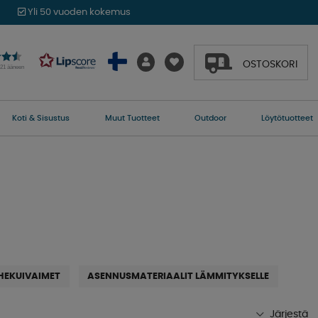
Yli 50 vuoden kokemus
OSTOSKORI
021 ääneen
Koti & Sisustus
Muut Tuotteet
Outdoor
Löytötuotteet
HEKUIVAIMET
ASENNUSMATERIAALIT LÄMMITYKSELLE
Järjestä