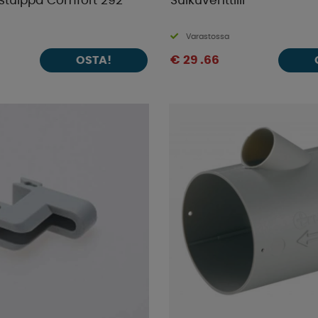
ystulppa Comfort 292
Sulkuventtiili
Varastossa
€ 29 .66
OSTA!