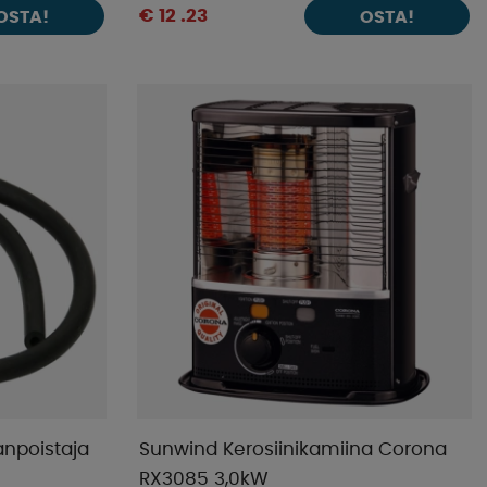
€ 12 .23
OSTA!
OSTA!
anpoistaja
Sunwind Kerosiinikamiina Corona
RX3085 3,0kW