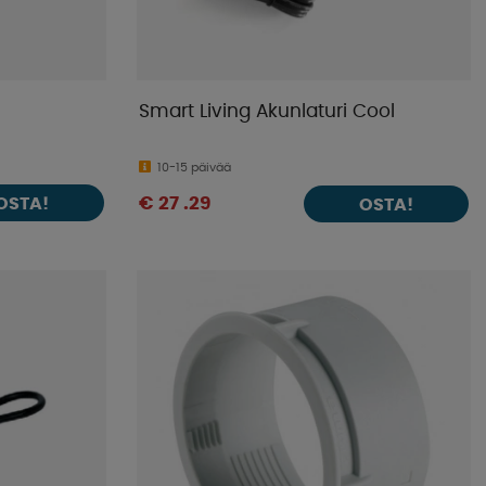
Smart Living Akunlaturi Cool
10-15 päivää
OSTA!
€ 27 .29
OSTA!