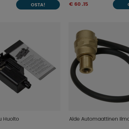
€ 60 .15
OSTA!
u Huolto
Alde Automaattinen Ilm