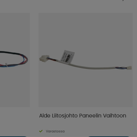
Suosituimmat
Kaupan suosikit
Nimet A-Ö
Nimet Ö-A
Alin hinta
Korkein hinta
Tuotemerkki
Julkistamispäivä
Alde Liitosjohto Paneelin Vaihtoon
Varastossa