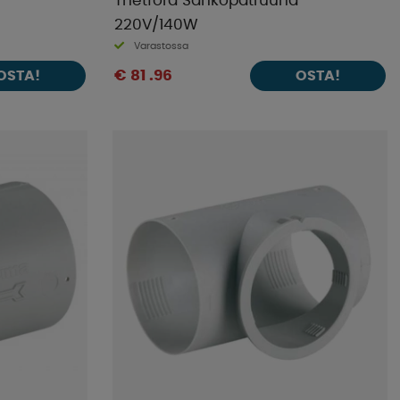
Thetford Sähköpatruuna
220V/140W
Varastossa
€ 81 .96
OSTA!
OSTA!