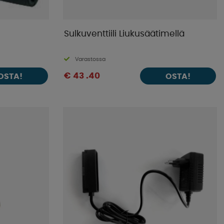
Sulkuventtiili Liukusäätimellä
Varastossa
€ 43 .40
OSTA!
OSTA!