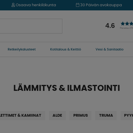
Osaava henkilökunta
30 Päivän avokauppa
4.6
Perustuu 27
Retkeilykalusteet
Kotitalous & Keittiö
Vesi & Sanitaatio
LÄMMITYS & ILMASTOINTI
LETTIMET & KAMIINAT
ALDE
PRIMUS
TRUMA
PYY