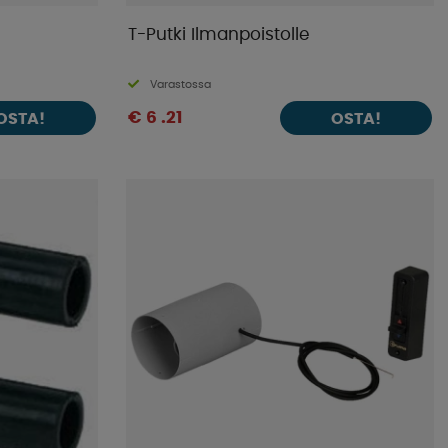
T-Putki Ilmanpoistolle
Varastossa
€ 6 .21
OSTA!
OSTA!