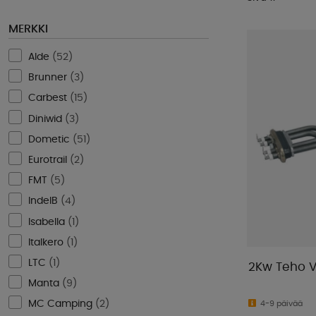
MERKKI
Alde
(
52
)
Brunner
(
3
)
Carbest
(
15
)
Diniwid
(
3
)
Dometic
(
51
)
Eurotrail
(
2
)
FMT
(
5
)
IndelB
(
4
)
Isabella
(
1
)
Italkero
(
1
)
LTC
(
1
)
2Kw Teho V
Manta
(
9
)
MC Camping
(
2
)
4-9 päivää