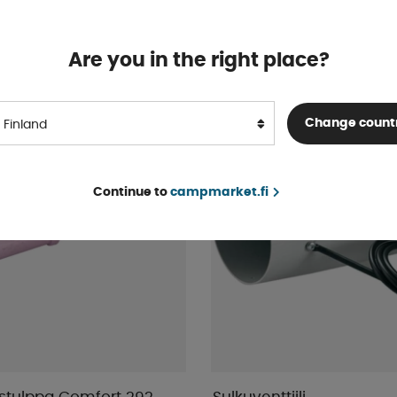
Varastossa
€ 65 .63
OSTA!
Are you in the right place?
Change count
Finland
Continue to
campmarket.fi