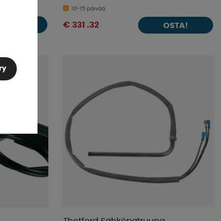
10-15 päivää
OSTA!
€ 331 .32
OSTA!
ry