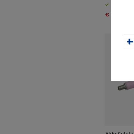
Varastossa
€ 72