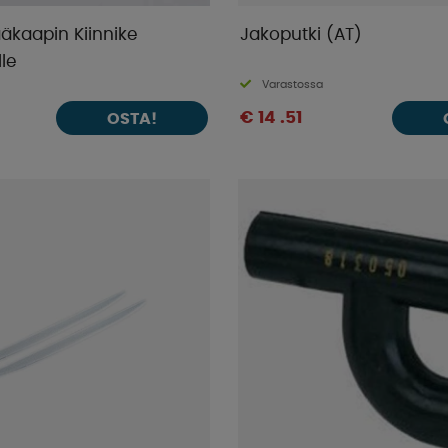
äkaapin Kiinnike
Jakoputki (AT)
lle
Varastossa
€ 14 .51
OSTA!