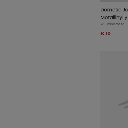
Dometic Jä
Metallihylly
Varastossa
€ 10