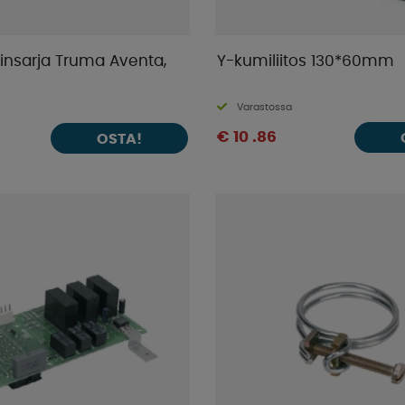
insarja Truma Aventa,
Y-kumiliitos 130*60mm
Varastossa
€ 10 .86
OSTA!