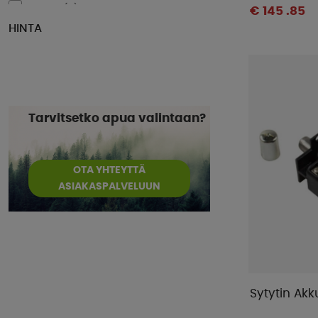
Mestic
(
5
)
€ 145 .85
HINTA
Midland
(
1
)
Outwell
(
11
)
Primus
(
1
)
Pro-User
(
2
)
ProPlus
(
1
)
Tarvitsetko apua valintaan?
Pundmann
(
1
)
Smart Living
(
9
)
OTA YHTEYTTÄ
Sunwind
(
32
)
ASIAKASPALVELUUN
Thetford
(
17
)
Tristar
(
1
)
Truma
(
35
)
Waeco
(
11
)
WeCamp
(
2
)
Sytytin Akk