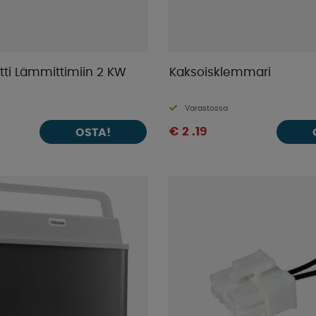
ortti Lämmittimiin 2 KW
Kaksoisklemmari
Varastossa
€ 2 .19
OSTA!