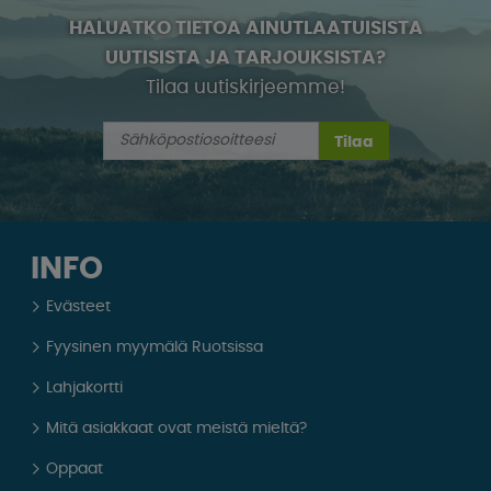
HALUATKO TIETOA AINUTLAATUISISTA
UUTISISTA JA TARJOUKSISTA?
Tilaa uutiskirjeemme!
Tilaa
INFO
Evästeet
Fyysinen myymälä Ruotsissa
Lahjakortti
Mitä asiakkaat ovat meistä mieltä?
Oppaat