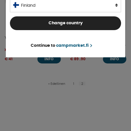
Finland
Change country
Yachtsafe Kaukosäädin W010
NX Com Moduuli
Käytettäväksi Langattomien
Continue to
campmarket.fi
Tilapäisesti loppu
Magneettikontaktien & SOS-
Tilapäisesti loppu
Painikkeen Kanssa
€ 41
€ 89 .90
INFO
INFO
«
Edellinen
1
2