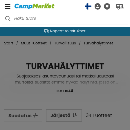
Nopeat toimitukset
Start
Muut Tuotteet
Turvallisuus
Turvahälyttimet
TURVAHÄLYTTIMET
Suojataksesi asuntovaunuasi tai matkailuautoasi
murroilta, suosittelemme hyvää hälytintä, jossa on
useita antureita ja toimintoja. Täältä löydät modernit
LUE LISÄÄ
hälyttimet, jotka vaikeuttavat varkaiden menestymistä.
Jokaiseen ikkunaan, oveen ja ikkunaluukkuihin on
sijoitettu anturit, jotka varoittavat toiminnasta. Muita
syyllisiä, jotka eivät varasta, ovat myös kosteus ja kaasu,
Järjestä
34 Tuotteet
Suodatus
jotka voivat helposti ja huomaamattomasti vahingoittaa
ajoneuvoasi hiljaisuudessa. Alle olemme koonneet