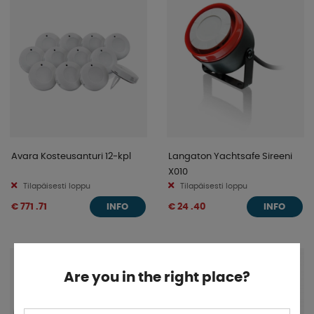
turvahälyttimemme ja niiden älykkäät lisävarusteet.
Avara Kosteusanturi 12-kpl
Langaton Yachtsafe Sireeni
X010
Tilapäisesti loppu
Tilapäisesti loppu
€ 771 .71
€ 24 .40
INFO
INFO
Are you in the right place?