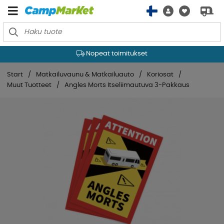
Nopeat toimitukset
Start
Matkailuvaunu & Matkailuauto
Koriosat
Muut Tuotteet
Angles Morts Itseliimautuva 3-Pakkaus