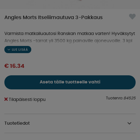
Angles Morts Itseliimautuva 3-Pakkaus
Varmista matkailuautosi Ranskan matkaa varten! Hyväksytyt
Angles Morts -tarrat yli 3500 kg painaville ajoneuvoille. 3 kpl
säänkestäviä varoitustarroja.
€ 16.34
Aseta tälle tuotteelle vahti
Tuotenro:
84525
Tilapäisesti loppu
Tuotetiedot