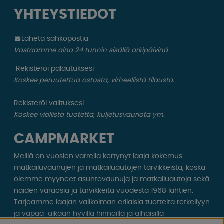
YHTEYSTIEDOT
Läheta sähköpostia
Vastaamme aina 24 tunnin sisällä arkipäivinä
Rekisteröi palautuksesi
Koskee peruutettua ostosta, virheellistä tilausta.
Rekisteröi valituksesi
Koskee viallista tuotetta, kuljetusvauriota ym.
CAMPMARKET
Meillä on vuosien varrella kertynyt laaja kokemus
matkailuvaunujen ja matkailuautojen tarvikkeista, koska
olemme myyneet asuntovaunuja ja matkailuautoja sekä
näiden varaosia ja tarvikkeita vuodesta 1968 lähtien.
Tarjoamme laajan valikoiman erilaisia ​​tuotteita retkeilyyn
ja vapaa-aikaan hyvillä hinnoilla ja alhaisilla