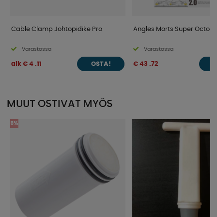
Cable Clamp Johtopidike Pro
Angles Morts Super Octo 
Varastossa
Varastossa
alk € 4 .11
€ 43 .72
OSTA!
O
MUUT OSTIVAT MYÖS
5%