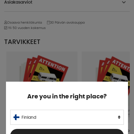
Asiakasarviot
Osaava henkilökunta
30 Päivän avokauppa
Yli 50 vuoden kokemus
TARVIKKEET
Are you in the right place?
Finland
Angles Morts Easy Dot 3-Pakkaus
Angles Morts Super Octo 