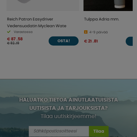
Reich Patron Easydriver
Tulppa Adria mm.
Vedensuodatin Myclean Wate
Varastossa
4-9 päivää
€ 87 .58
€ 21 .81
OSTA!
O
€ 92 .19
HALUATKO TIETOA AINUTLAATUISISTA
UUTISISTA JA TARJOUKSISTA?
Tilaa uutiskirjeemme!
Tilaa