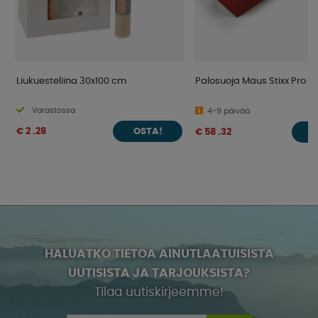
Liukuesteliina 30x100 cm
Palosuoja Maus Stixx Pro
Varastossa
4-9 päivää
€ 2 .28
€ 58 .32
OSTA!
O
HALUATKO TIETOA AINUTLAATUISISTA
UUTISISTA JA TARJOUKSISTA?
Tilaa uutiskirjeemme!