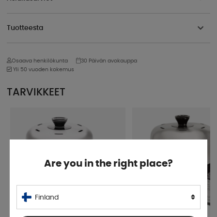
Tuotteesta
Osaava henkilökunta
30 Päivän avokauppa
Yli 50 vuoden kokemus
TARVIKKEET
Are you in the right place?
Finland