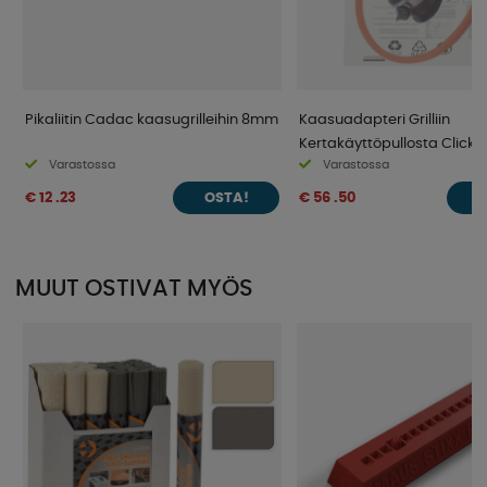
Pikaliitin Cadac kaasugrilleihin 8mm
Kaasuadapteri Grilliin
Kertakäyttöpullosta Click
Varastossa
Varastossa
30mbar
€ 12 .23
€ 56 .50
OSTA!
O
MUUT OSTIVAT MYÖS