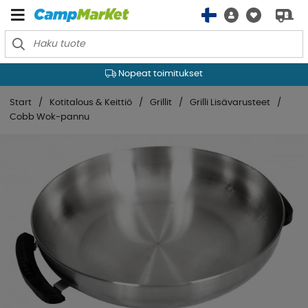
Nopeat toimitukset
Start
Kotitalous & Keittiö
Grillit
Grilli Lisävarusteet
Cobb Wok-pannu