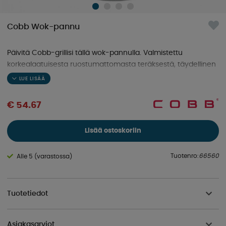
Cobb Wok-pannu
Päivitä Cobb-grillisi tällä wok-pannulla. Valmistettu
korkealaatuisesta ruostumattomasta teräksestä, täydellinen
pastaan, pataruokiin, curryyn tai paellaan luonnossa!
€ 54.67
Lisää ostoskoriin
Tuotenro:
66560
Alle 5 (varastossa)
Tuotetiedot
Asiakasarviot