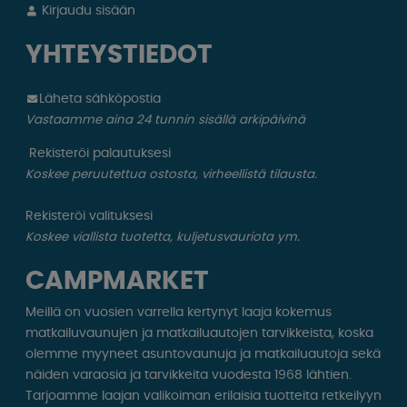
Kirjaudu sisään
YHTEYSTIEDOT
Läheta sähköpostia
Vastaamme aina 24 tunnin sisällä arkipäivinä
Rekisteröi palautuksesi
Koskee peruutettua ostosta, virheellistä tilausta.
Rekisteröi valituksesi
Koskee viallista tuotetta, kuljetusvauriota ym.
CAMPMARKET
Meillä on vuosien varrella kertynyt laaja kokemus
matkailuvaunujen ja matkailuautojen tarvikkeista, koska
olemme myyneet asuntovaunuja ja matkailuautoja sekä
näiden varaosia ja tarvikkeita vuodesta 1968 lähtien.
Tarjoamme laajan valikoiman erilaisia ​​tuotteita retkeilyyn