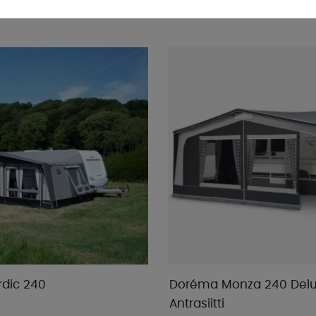
 .70
alk € 1 379 .04
OSTA!
rdic 240
Doréma Monza 240 Del
Antrasiitti