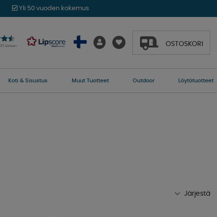
Yli 50 vuoden kokemus
OSTOSKORI
020 ääneen
Koti & Sisustus
Muut Tuotteet
Outdoor
Löytötuotteet
Järjestä
Suosituimmat