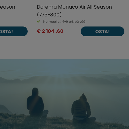
Season
Dorema Monaco Air All Season
(775-800)
Normaalisti 4-9 arkipäivää
€ 2 104 .60
OSTA!
OSTA!