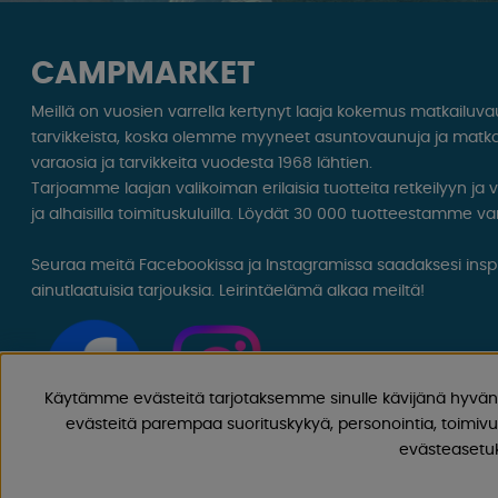
CAMPMARKET
Meillä on vuosien varrella kertynyt laaja kokemus matkailuv
tarvikkeista, koska olemme myyneet asuntovaunuja ja matka
varaosia ja tarvikkeita vuodesta 1968 lähtien.
Tarjoamme laajan valikoiman erilaisia ​​tuotteita retkeilyyn ja
ja alhaisilla toimituskuluilla. Löydät 30 000 tuotteestamme var
Seuraa meitä Facebookissa ja Instagramissa saadaksesi inspir
ainutlaatuisia tarjouksia. Leirintäelämä alkaa meiltä!
Käytämme evästeitä tarjotaksemme sinulle kävijänä hyvän 
evästeitä parempaa suorituskykyä, personointia, toimivu
evästeasetuks