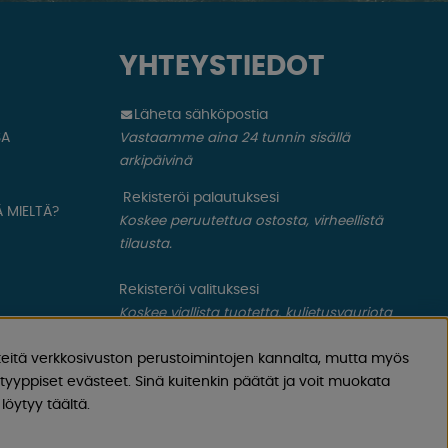
YHTEYSTIEDOT
Läheta sähköpostia
SA
Vastaamme aina 24 tunnin sisällä
arkipäivinä
Rekisteröi palautuksesi
 MIELTÄ?
Koskee peruutettua ostosta, virheellistä
tilausta.
Rekisteröi valituksesi
Koskee viallista tuotetta, kuljetusvauriota
ym.
eitä verkkosivuston perustoimintojen kannalta, mutta myös
yyppiset evästeet. Sinä kuitenkin päätät ja voit muokata
löytyy täältä.