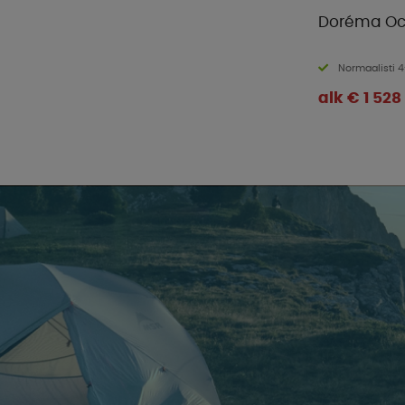
Doréma Oc
Normaalisti 4
alk € 1 528