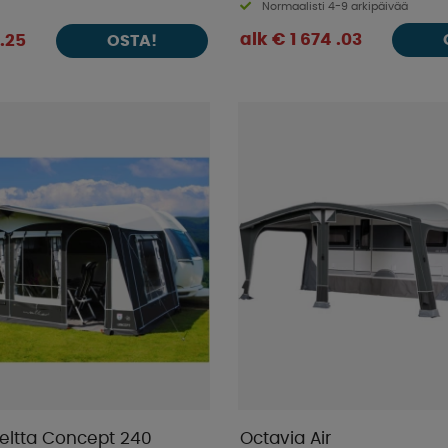
Normaalisti 4-9 arkipäivää
alk € 1 674 .03
 .25
OSTA!
teltta Concept 240
Octavia Air