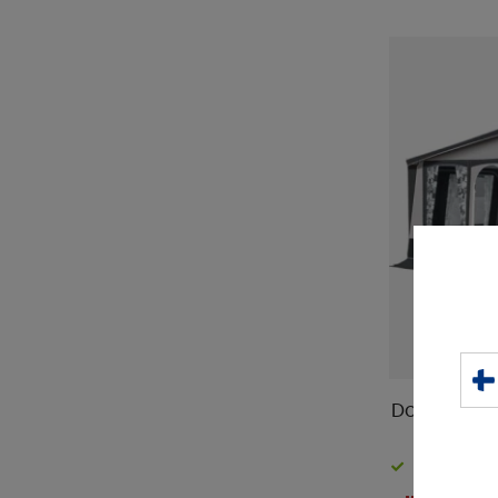
Doréma Ibi
Normaalisti 4