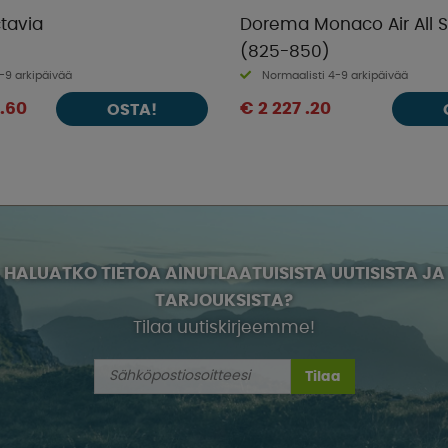
tavia
Dorema Monaco Air All 
(825-850)
-9 arkipäivää
Normaalisti 4-9 arkipäivää
 .60
€ 2 227 .20
OSTA!
HALUATKO TIETOA AINUTLAATUISISTA UUTISISTA JA
TARJOUKSISTA?
Tilaa uutiskirjeemme!
Tilaa