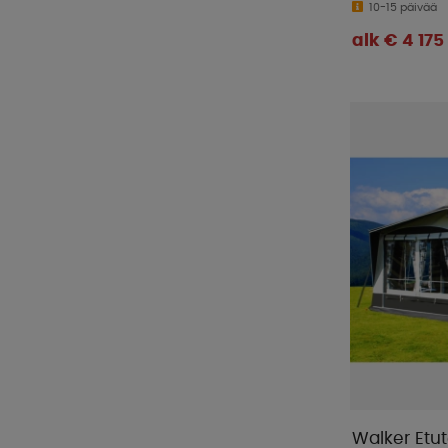
10-15 päivää
alk € 4 175
Walker Etu