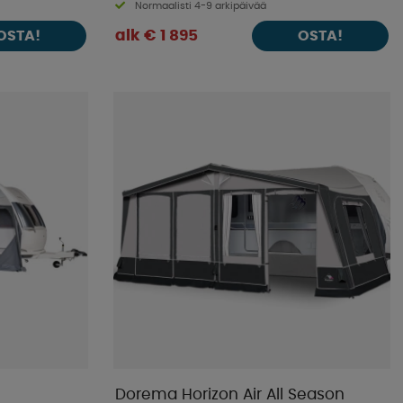
Normaalisti 4-9 arkipäivää
alk € 1 895
OSTA!
OSTA!
Dorema Horizon Air All Season