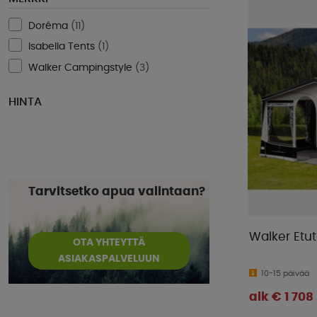
Doréma
(
11
)
Isabella Tents
(
1
)
Walker Campingstyle
(
3
)
HINTA
Tarvitsetko apua valintaan?
Walker Etut
OTA YHTEYTTÄ
ASIAKASPALVELUUN
10-15 päivää
alk € 1 708