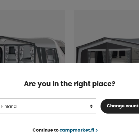
Are you in the right place?
Change count
Finland
za 240
Doréma Monza 240 Antras
Continue to
campmarket.fi
-9 arkipäivää
Varastossa