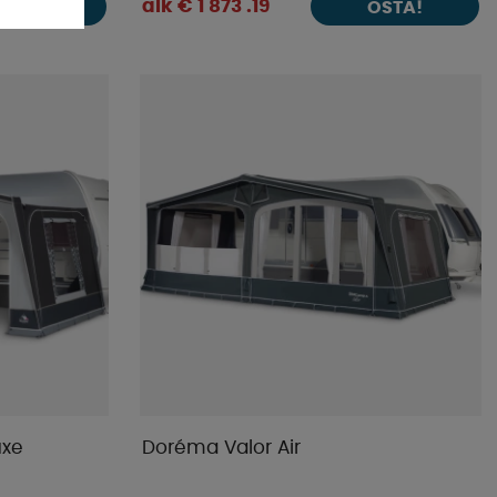
alk € 1 873 .19
OSTA!
OSTA!
uxe
Doréma Valor Air