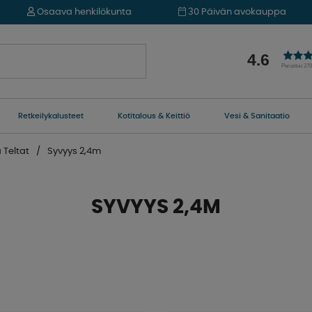
Osaava henkilökunta
30 Päivän avokauppa
4.6
Perustuu 27
Retkeilykalusteet
Kotitalous & Keittiö
Vesi & Sanitaatio
 Teltat
Syvyys 2,4m
SYVYYS 2,4M