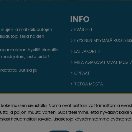
INFO
aunujen ja matkailuautojen
EVÄSTEET
iluautoja sekä näiden
FYYSINEN MYYMÄLÄ RUOTSIS
 vapaa-aikaan hyvillä hinnoilla
LAHJAKORTTI
masti jotain, josta pidät!
MITÄ ASIAKKAAT OVAT MEISTÄ
aatiota, uutisia ja
OPPAAT
TIETOA MEISTÄ
FAQ - YLEISIÄ KYSYMYKSIÄ
kokemuksen sivustolla. Nämä ovat osittain välttämättömiä eväst
OSTOEHDOT
utta ja paljon muuta varten. Suosittelemme, että hyväksyt kaikent
Kirjaudu sisään
iasi haluamallasi tavalla. Lisätietoja käyttämistämme evästeistä 