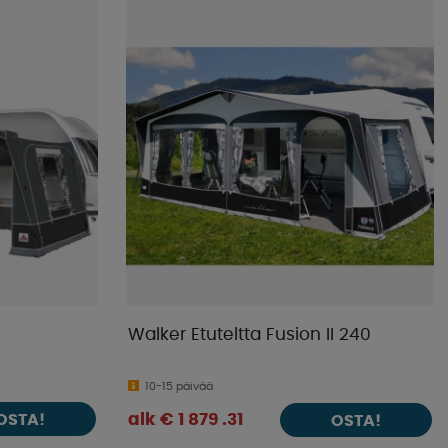
Kaupan suosikit
Nimet A-Ö
Nimet Ö-A
Alin hinta
Korkein hinta
Tuotemerkki
Julkistamispäivä
Walker Etuteltta Fusion II 240
10-15 päivää
OSTA!
alk € 1 879 .31
OSTA!