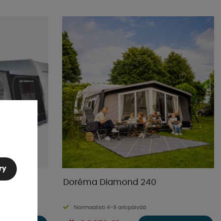
ry
iitti
Doréma Diamond 240
Normaalisti 4-9 arkipäivää