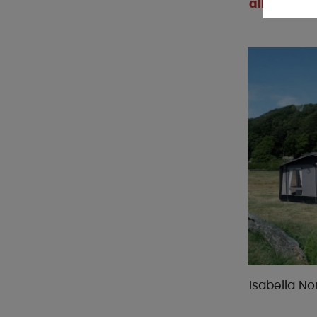
alk € 1 439
Isabella No