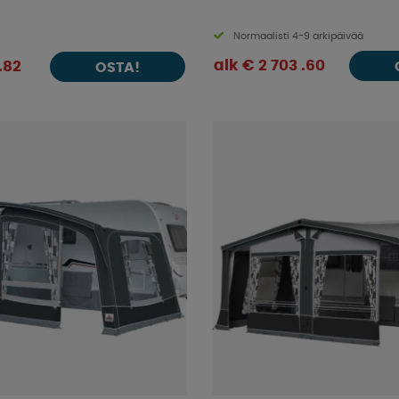
Normaalisti 4-9 arkipäivää
alk € 2 703 .60
.82
OSTA!