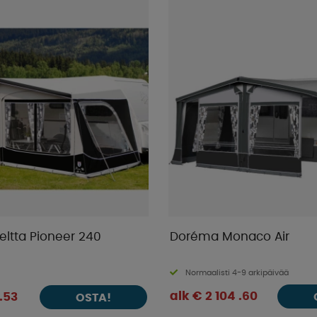
eltta Pioneer 240
Doréma Monaco Air
Normaalisti 4-9 arkipäivää
alk € 2 104 .60
 .53
OSTA!