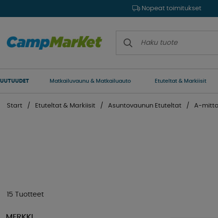
Nopeat toimitukset
UUTUUDET
Matkailuvaunu & Matkailuauto
Etuteltat & Markiisit
Start
Etuteltat & Markiisit
Asuntovaunun Etuteltat
A-mitta
15 Tuotteet
MERKKI