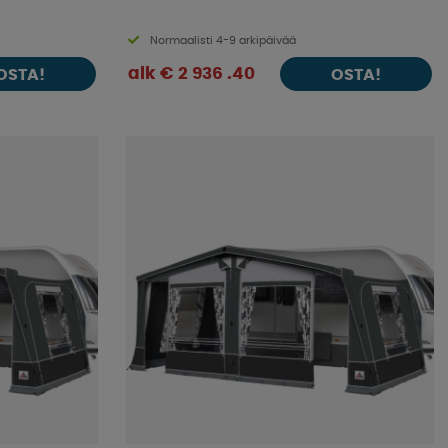
Normaalisti 4-9 arkipäivää
alk € 2 936 .40
OSTA!
OSTA!