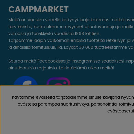
CAMPMARKET
Meillä on vuosien varrella kertynyt laaja kokemus matkailuv
tarvikkeista, koska olemme myyneet asuntovaunuja ja matka
varaosia ja tarvikkeita vuodesta 1968 lähtien.
Tarjoamme laajan valikoiman erilaisia ​​tuotteita retkeilyyn ja
ja alhaisilla toimituskuluilla. Löydät 30 000 tuotteestamme var
Seuraa meitä Facebookissa ja Instagramissa saadaksesi inspir
ainutlaatuisia tarjouksia. Leirintäelämä alkaa meiltä!
Käytämme evästeitä tarjotaksemme sinulle kävijänä hyvän 
evästeitä parempaa suorituskykyä, personointia, toimivu
evästeasetuks