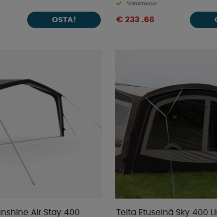
Varastossa
€ 233 .66
OSTA!
nshine Air Stay 400
Telta Etuseinä Sky 400 L