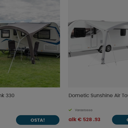
ink 330
Dometic Sunshine Air To
Varastossa
alk € 528 .93
OSTA!