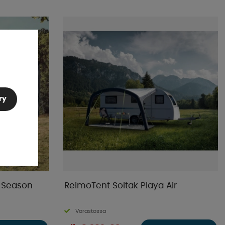
ry
l Season
ReimoTent Soltak Playa Air
Varastossa