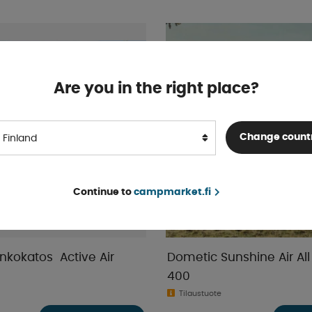
Are you in the right place?
Change count
Finland
Continue to
campmarket.fi
nkokatos Active Air
Dometic Sunshine Air Al
400
Tilaustuote