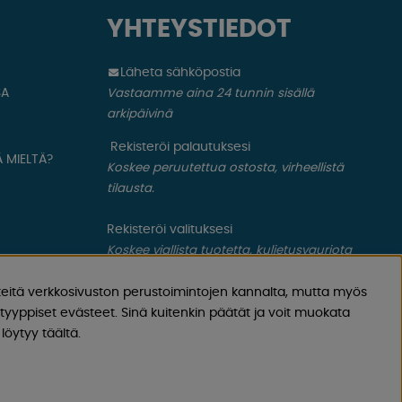
YHTEYSTIEDOT
Läheta sähköpostia
SA
Vastaamme aina 24 tunnin sisällä
arkipäivinä
Rekisteröi palautuksesi
 MIELTÄ?
Koskee peruutettua ostosta, virheellistä
tilausta.
Rekisteröi valituksesi
Koskee viallista tuotetta, kuljetusvauriota
ym.
eitä verkkosivuston perustoimintojen kannalta, mutta myös
yyppiset evästeet. Sinä kuitenkin päätät ja voit muokata
löytyy täältä.