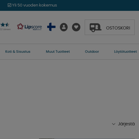
Yli 50 vuoden kokemus
OSTOSKORI
012 ääneen
Koti & Sisustus
Muut Tuotteet
Outdoor
Löytötuotteet
Järjestä
Suosituimmat