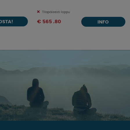
Tilapäisesti loppu
OSTA!
€ 565 .80
INFO