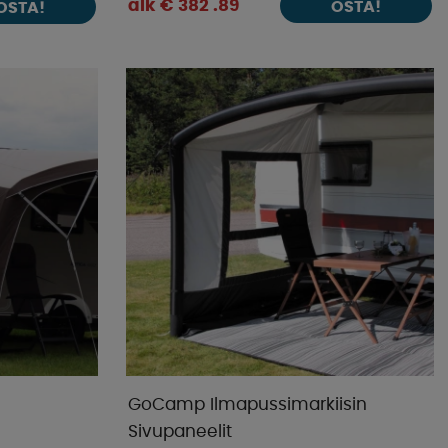
alk € 382 .89
OSTA!
OSTA!
GoCamp Ilmapussimarkiisin
Sivupaneelit