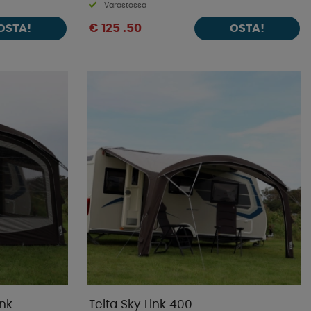
Varastossa
€ 125 .50
OSTA!
OSTA!
ink
Telta Sky Link 400