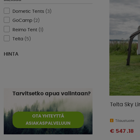
Dometic Tents
(
3
)
GoCamp
(
2
)
Reimo Tent
(
1
)
Telta
(
5
)
HINTA
Tarvitsetko apua valintaan?
Telta Sky L
OTA YHTEYTTÄ
Tilaustuote
ASIAKASPALVELUUN
€ 547 .18