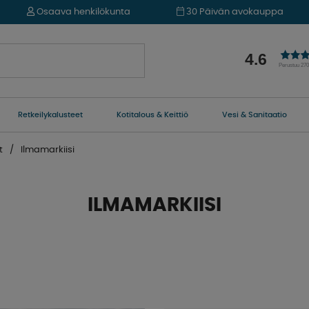
Osaava henkilökunta
30 Päivän avokauppa
4.6
Perustuu 27
Retkeilykalusteet
Kotitalous & Keittiö
Vesi & Sanitaatio
t
Ilmamarkiisi
ILMAMARKIISI