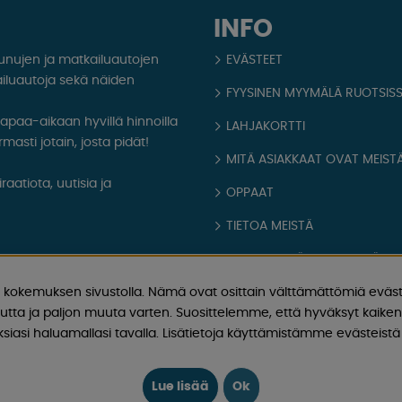
INFO
aunujen ja matkailuautojen
EVÄSTEET
iluautoja sekä näiden
FYYSINEN MYYMÄLÄ RUOTSIS
 vapaa-aikaan hyvillä hinnoilla
LAHJAKORTTI
masti jotain, josta pidät!
MITÄ ASIAKKAAT OVAT MEISTÄ
aatiota, uutisia ja
OPPAAT
TIETOA MEISTÄ
FAQ - YLEISIÄ KYSYMYKSIÄ
kokemuksen sivustolla. Nämä ovat osittain välttämättömiä eväst
OSTOEHDOT
utta ja paljon muuta varten. Suosittelemme, että hyväksyt kaikent
Kirjaudu sisään
iasi haluamallasi tavalla. Lisätietoja käyttämistämme evästeistä 
Lue lisää
Ok