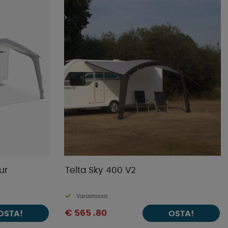
Kaupan suosikit
Nimet A-Ö
Nimet Ö-A
Alin hinta
Korkein hinta
Tuotemerkki
Julkistamispäivä
ur
Telta Sky 400 V2
Varastossa
€ 565 .80
OSTA!
OSTA!