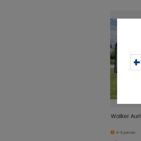
Walker Auri
4-9 päivää