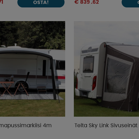
71
€ 839 .62
OSTA!
mapussimarkiisi 4m
Telta Sky Link Sivuseinät