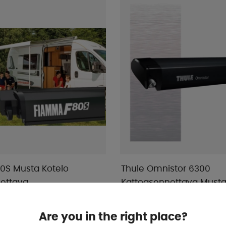
0S Musta Kotelo
Thule Omnistor 6300
ettava
Kattoasennettava Musta
Varastossa
.72
alk € 1 077 .29
OSTA!
Are you in the right place?