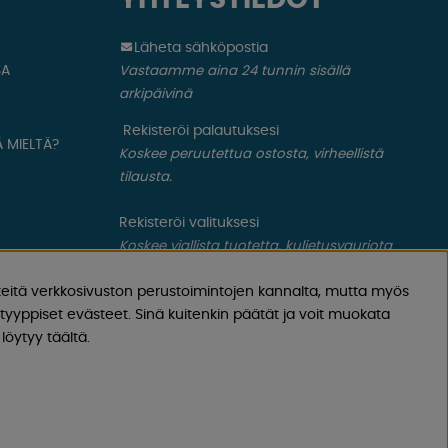
Läheta sähköpostia
SA
Vastaamme aina 24 tunnin sisällä
arkipäivinä
Rekisteröi palautuksesi
 MIELTÄ?
Koskee peruutettua ostosta, virheellistä
tilausta.
Rekisteröi valituksesi
Koskee viallista tuotetta, kuljetusvauriota
ym.
eitä verkkosivuston perustoimintojen kannalta, mutta myös
yyppiset evästeet. Sinä kuitenkin päätät ja voit muokata
löytyy täältä.