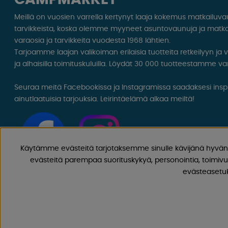
Meillä on vuosien varrella kertynyt laaja kokemus matkailuv
tarvikkeista, koska olemme myyneet asuntovaunuja ja matka
varaosia ja tarvikkeita vuodesta 1968 lähtien.
Tarjoamme laajan valikoiman erilaisia ​​tuotteita retkeilyyn ja
ja alhaisilla toimituskuluilla. Löydät 30 000 tuotteestamme var
Seuraa meitä Facebookissa ja Instagramissa saadaksesi inspir
ainutlaatuisia tarjouksia. Leirintäelämä alkaa meiltä!
Käytämme evästeitä tarjotaksemme sinulle kävijänä hyvän 
evästeitä parempaa suorituskykyä, personointia, toimivu
evästeasetuks