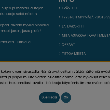
aunujen ja matkailuautojen
EVÄSTEET
iluautoja sekä näiden
FYYSINEN MYYMÄLÄ RUOTSIS
 vapaa-aikaan hyvillä hinnoilla
LAHJAKORTTI
masti jotain, josta pidät!
MITÄ ASIAKKAAT OVAT MEISTÄ
aatiota, uutisia ja
OPPAAT
TIETOA MEISTÄ
FAQ - YLEISIÄ KYSYMYKSIÄ
kokemuksen sivustolla. Nämä ovat osittain välttämättömiä eväst
OSTOEHDOT
utta ja paljon muuta varten. Suosittelemme, että hyväksyt kaikent
Kirjaudu sisään
iasi haluamallasi tavalla. Lisätietoja käyttämistämme evästeistä 
Lue lisää
Ok