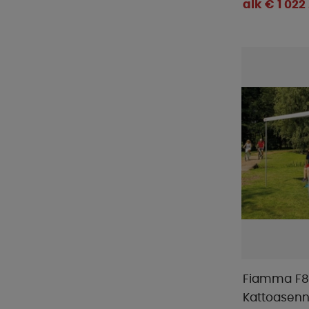
alk € 1 022 
Fiamma F80
Kattoasenn