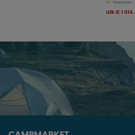
Varastossa
alk € 1 014 
CAMPMARKET