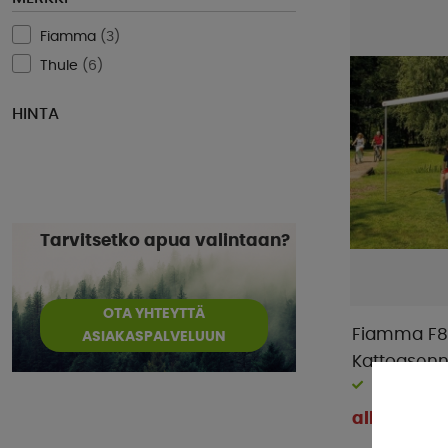
Fiamma
(
3
)
Thule
(
6
)
HINTA
Tarvitsetko apua valintaan?
OTA YHTEYTTÄ
Fiamma F8
ASIAKASPALVELUUN
Kattoasenn
Varastossa
alk € 1 001 