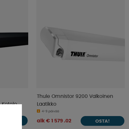
Kaupan suosikit
Nimet A-Ö
Nimet Ö-A
Alin hinta
Korkein hinta
Tuotemerkki
Julkistamispäivä
Thule Omnistor 9200 Valkoinen
 Kotelo
Laatikko
4-9 päivää
OSTA!
alk € 1 579 .02
OSTA!