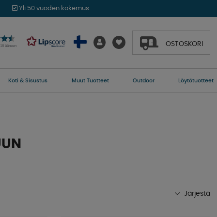
Yli 50 vuoden kokemus
OSTOSKORI
016 ääneen
Koti & Sisustus
Muut Tuotteet
Outdoor
Löytötuotteet
UUN
Järjestä
Suosituimmat