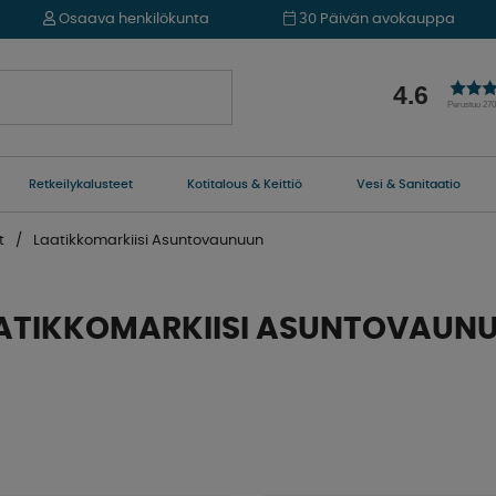
Osaava henkilökunta
30 Päivän avokauppa
4.6
Perustuu 27
Retkeilykalusteet
Kotitalous & Keittiö
Vesi & Sanitaatio
t
Laatikkomarkiisi Asuntovaunuun
ATIKKOMARKIISI ASUNTOVAUN