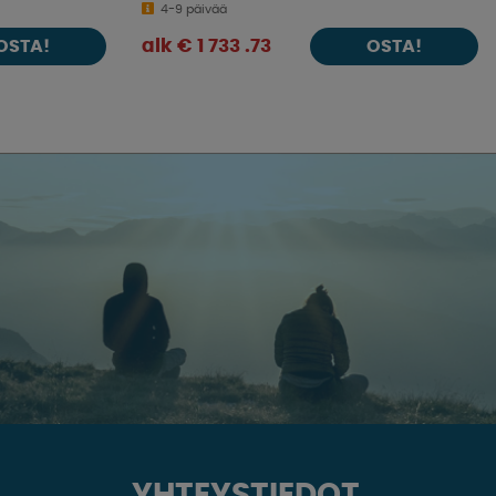
4-9 päivää
alk € 1 733 .73
OSTA!
OSTA!
YHTEYSTIEDOT