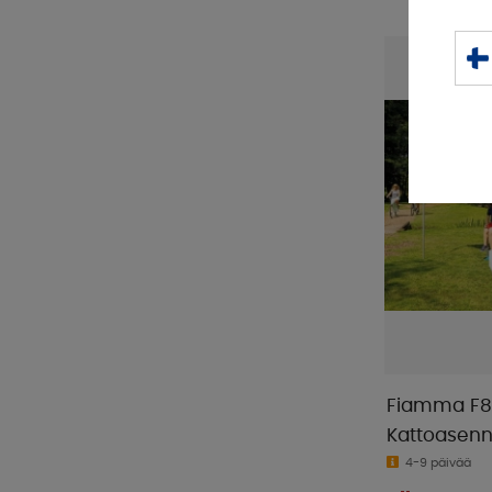
Fiamma F80
Kattoasen
4-9 päivää