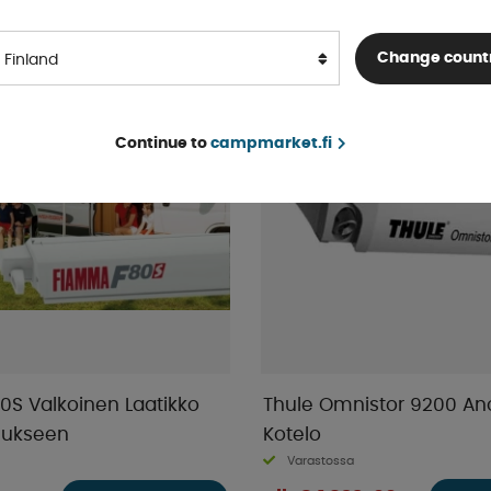
Change count
Finland
Continue to
campmarket.fi
S Valkoinen Laatikko
Thule Omnistor 9200 Ano
nukseen
Kotelo
Varastossa