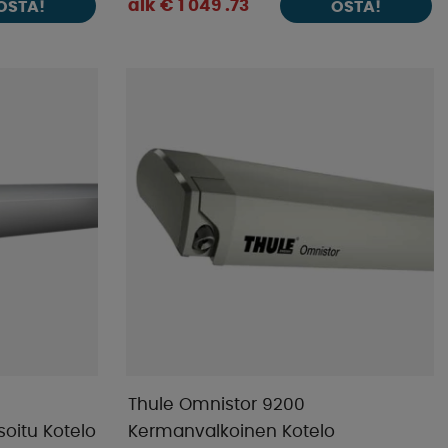
alk € 1 049 .73
OSTA!
OSTA!
Thule Omnistor 9200
oitu Kotelo
Kermanvalkoinen Kotelo