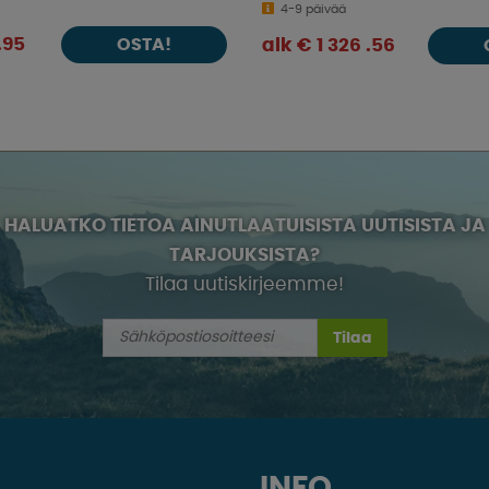
4-9 päivää
.95
OSTA!
alk € 1 326 .56
HALUATKO TIETOA AINUTLAATUISISTA UUTISISTA JA
TARJOUKSISTA?
Tilaa uutiskirjeemme!
Tilaa
INFO