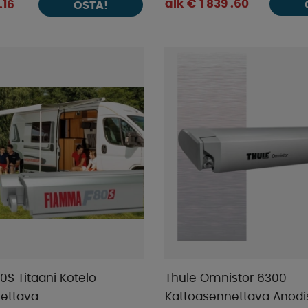
alk € 1 839 .60
.16
OSTA!
S Titaani Kotelo
Thule Omnistor 6300
ettava
Kattoasennettava Anodis