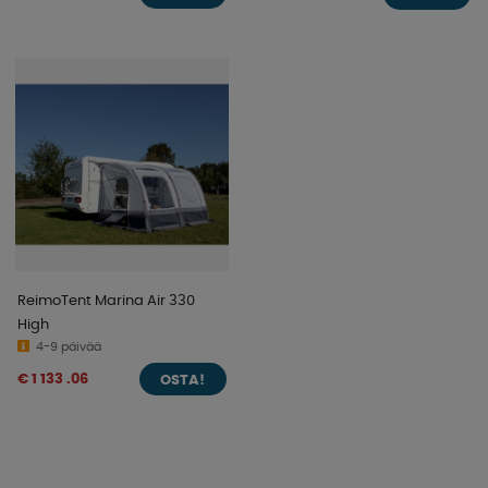
ReimoTent Marina Air 330
High
4-9 päivää
€ 1 133 .06
OSTA!