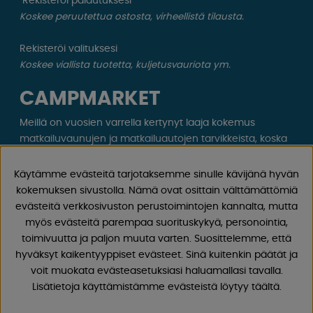
Rekisteröi palautuksesi
Koskee peruutettua ostosta, virheellistä tilausta.
Rekisteröi valituksesi
Koskee viallista tuotetta, kuljetusvauriota ym.
CAMPMARKET
Meillä on vuosien varrella kertynyt laaja kokemus
matkailuvaunujen ja matkailuautojen tarvikkeista, koska
olemme myyneet asuntovaunuja ja matkailuautoja sekä
näiden varaosia ja tarvikkeita vuodesta 1968 lähtien.
Käytämme evästeitä tarjotaksemme sinulle kävijänä hyvän
Tarjoamme laajan valikoiman erilaisia ​​tuotteita retkeilyyn
kokemuksen sivustolla. Nämä ovat osittain välttämättömiä
ja vapaa-aikaan hyvillä hinnoilla ja alhaisilla
evästeitä verkkosivuston perustoimintojen kannalta, mutta
toimituskuluilla. Löydät 30 000 tuotteestamme varmasti
myös evästeitä parempaa suorituskykyä, personointia,
jotain, josta pidät!
toimivuutta ja paljon muuta varten. Suosittelemme, että
hyväksyt kaikentyyppiset evästeet. Sinä kuitenkin päätät ja
Seuraa meitä Facebookissa ja Instagramissa saadaksesi
voit muokata evästeasetuksiasi haluamallasi tavalla.
inspiraatiota, uutisia ja ainutlaatuisia tarjouksia.
Lisätietoja käyttämistämme evästeistä löytyy täältä.
Leirintäelämä alkaa meiltä!