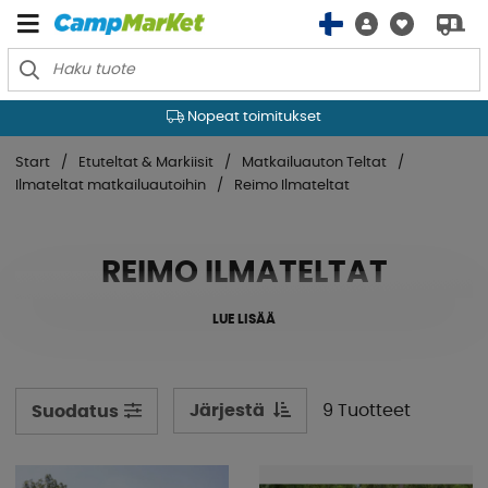
Nopeat toimitukset
Start
Etuteltat & Markiisit
Matkailuauton Teltat
Ilmateltat matkailuautoihin
Reimo Ilmateltat
REIMO ILMATELTAT
LUE LISÄÄ
Järjestä
9 Tuotteet
Suodatus