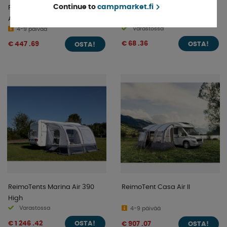
Continue to
campmarket.fi
Reimo Aurinkokatos Antigua
Camp4 12v Pumppu
Air Retkeilybusseille
Ilmatelttaan 16 Psi
Varastossa
4-9 päivää
€ 68 .36
€ 447 .69
OSTA!
OSTA!
ReimoTents Marina Air 390
ReimoTent Casa Air II
High
Varastossa
4-9 päivää
€ 1 246 .42
€ 907 .07
OSTA!
OSTA!