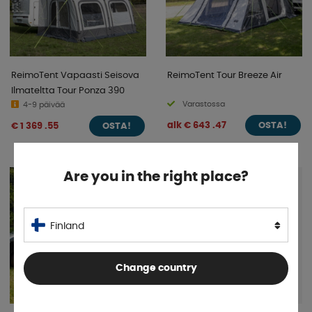
ReimoTent Vapaasti Seisova
ReimoTent Tour Breeze Air
Ilmateltta Tour Ponza 390
Varastossa
4-9 päivää
alk € 643 .47
€ 1 369 .55
OSTA!
OSTA!
Are you in the right place?
Finland
Change country