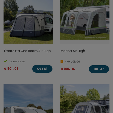
Ilmateltta One Beam Air High
Marina Air High
Varastossa
4-9 päivää
€ 501 .09
€ 906 .16
OSTA!
OSTA!