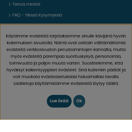
Tietoa meistä
FAQ - Yleisiä Kysymyksiä
Ostoehdot
Käytämme evästeitä tarjotaksemme sinulle kävijänä hyvän
Kirjaudu sisään
kokemuksen sivustolla. Nämä ovat osittain välttämättömiä
YHTEYSTIEDOT
evästeitä verkkosivuston perustoimintojen kannalta, mutta
myös evästeitä parempaa suorituskykyä, personointia,
toimivuutta ja paljon muuta varten. Suosittelemme, että
Läheta sähköpostia
hyväksyt kaikentyyppiset evästeet. Sinä kuitenkin päätät ja
Vastaamme aina 24 tunnin sisällä arkipäivinä
voit muokata evästeasetuksiasi haluamallasi tavalla.
Rekisteröi palautuksesi
Lisätietoja käyttämistämme evästeistä löytyy täältä.
Koskee peruutettua ostosta, virheellistä tilausta.
Lue lisää
Ok
Rekisteröi valituksesi
Koskee viallista tuotetta, kuljetusvauriota ym.
CAMPMARKET