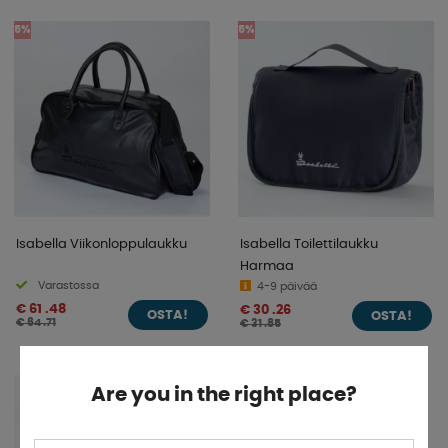
5%
5%
Isabella Viikonloppulaukku
Isabella Toilettilaukku
Harmaa
Varastossa
4-9 päivää
€ 61 .48
€ 30 .26
OSTA!
OSTA!
€ 64 .71
€ 31 .85
Are you in the right place?