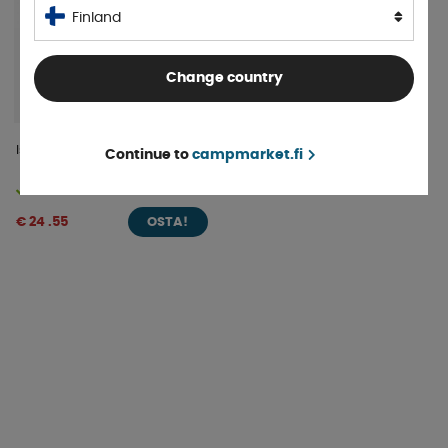
Finland
Change country
Isabella Kiilalaukku
Continue to
campmarket.fi
Varastossa
€ 24 .55
OSTA!