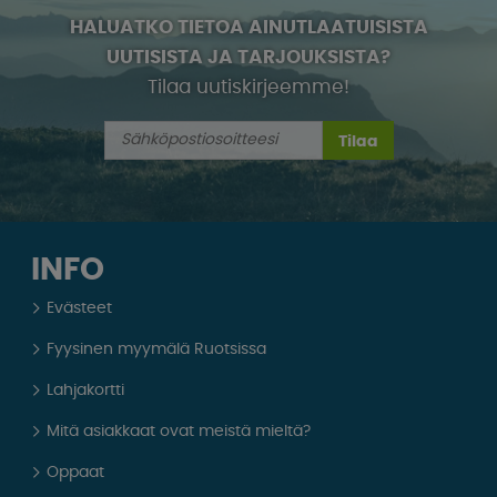
HALUATKO TIETOA AINUTLAATUISISTA
UUTISISTA JA TARJOUKSISTA?
Tilaa uutiskirjeemme!
Tilaa
INFO
Evästeet
Fyysinen myymälä Ruotsissa
Lahjakortti
Mitä asiakkaat ovat meistä mieltä?
Oppaat