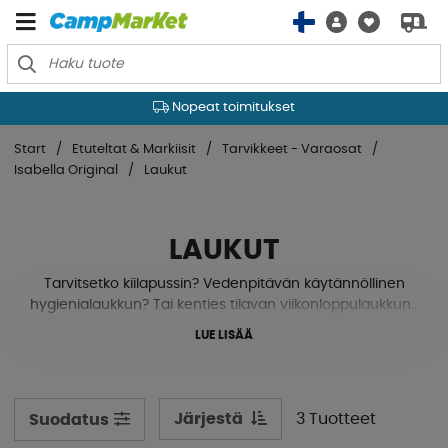
Nopeat toimitukset
Start
Etuteltat & Markiisit
Tarvikkeet - Varaosat
Isabella Original
Laukut
LAUKUT
Tarvitsetko kiilapussin? Vedenpitävän käytännöllinen
hygienialaukkun? Tai kenties tilavan viikonloppulaukkun?
Isabella ei tarjoa tuotteita vain asuntovaunuusi tai
LUE LISÄÄ
matkailuautoosi, vaan myös meille leiriläisille, jotka
haluavat yksinkertaisempaa ja sujuvampaa lomaa,
johon kaikki tavarat mahtuvat ja tulevat mukaan.
Järjestä
3 Tuotteet
Suodatus