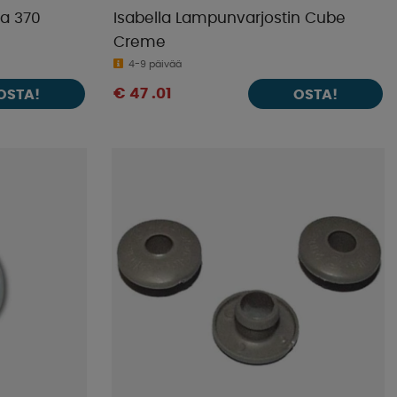
ta 370
Isabella Lampunvarjostin Cube
Creme
4-9 päivää
€ 47 .01
OSTA!
OSTA!