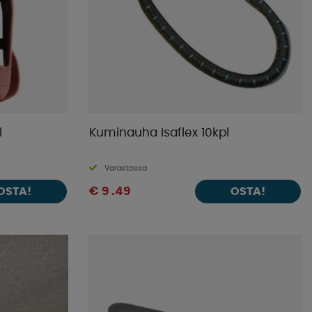
l
Kuminauha Isaflex 10kpl
Varastossa
€ 9 .49
OSTA!
OSTA!