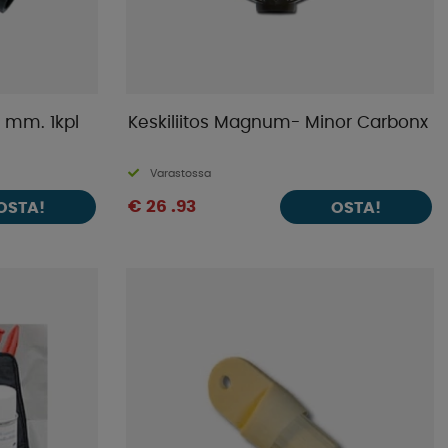
2 mm. 1kpl
Keskiliitos Magnum- Minor Carbonx
Varastossa
€ 26 .93
OSTA!
OSTA!