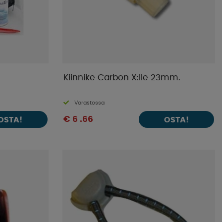
Kiinnike Carbon X:lle 23mm.
Varastossa
€ 6 .66
OSTA!
OSTA!