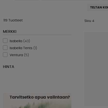
TELTAN KO
119 Tuotteet
Sivu 4
MERKKI
Isabella
(
43
)
Isabella Tents
(
1
)
Ventura
(
5
)
HINTA
Tarvitsetko apua valintaan?