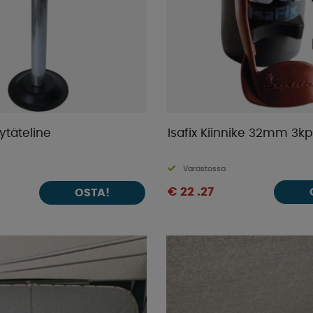
öytäteline
Isafix Kiinnike 32mm 3kp
Varastossa
€ 22 .27
OSTA!