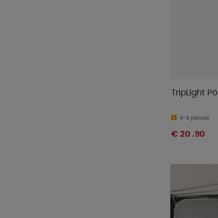
TripLight P
4-9 päivää
€ 20 .90