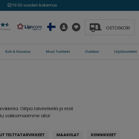
Yli 50 vuoden kokemus
OSTOSKORI
015 ääneen
Koti & Sisustus
Muut Tuotteet
Outdoor
Löytötuotteet
kkeita. Olitpa talviretkellä ja etsit
utustu valikoimaamme alta!
UT TELTTATARVIKKEET
MAAKIILAT
KIINNIKKEET