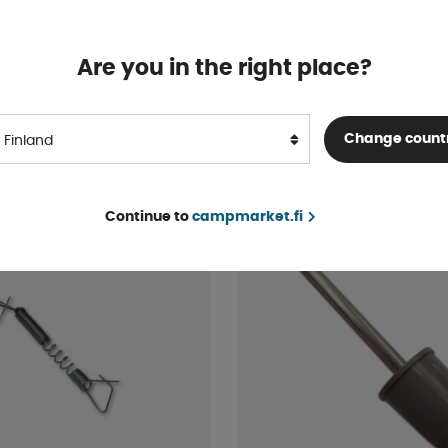
auha, 35 cm. 6kpl.
Putkikenkä Ilman Piikki
Are you in the right place?
Varastossa
€ 6 .75
Change count
OSTA!
Finland
Continue to
campmarket.fi