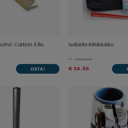
hvi. Carbon X:lle.
Isabella Kiilalaukku
Varastossa
€ 24 .55
OSTA!