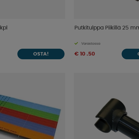
5kpl
Putkitulppa Piikillä 25 m
Varastossa
€ 10 .50
OSTA!