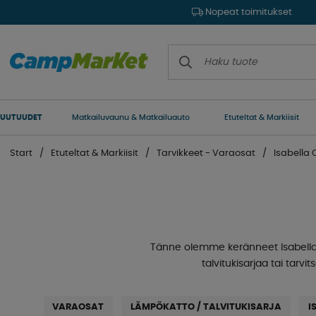
Nopeat toimitukset
UUTUUDET
Matkailuvaunu & Matkailuauto
Etuteltat & Markiisit
Start
Etuteltat & Markiisit
Tarvikkeet - Varaosat
Isabella 
Tänne olemme keränneet Isabellalle e
talvitukisarjaa tai tarvi
VARAOSAT
LÄMPÖKATTO / TALVITUKISARJA
I