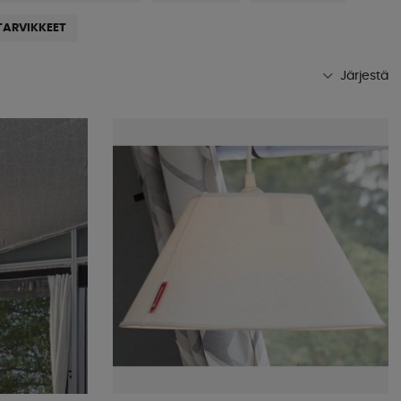
TARVIKKEET
Järjestä
Suosituimmat
Kaupan suosikit
Nimet A-Ö
Nimet Ö-A
Alin hinta
Korkein hinta
Tuotemerkki
Julkistamispäivä