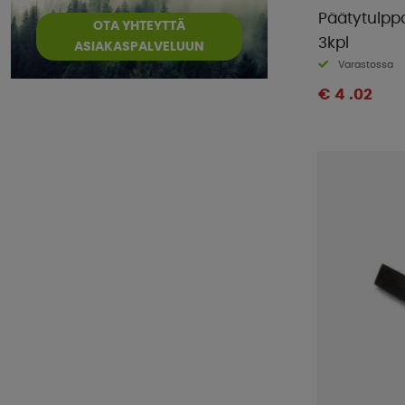
Päätytulppa
OTA YHTEYTTÄ
3kpl
ASIAKASPALVELUUN
Varastossa
€ 4 .02