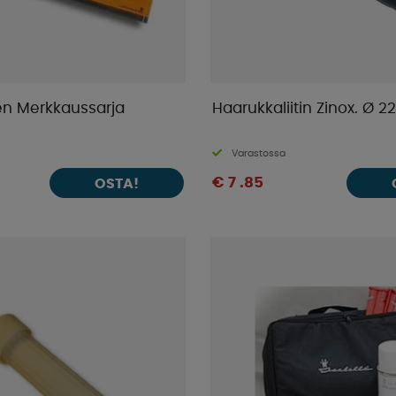
ien Merkkaussarja
Haarukkaliitin Zinox. Ø 2
Varastossa
€ 7 .85
OSTA!