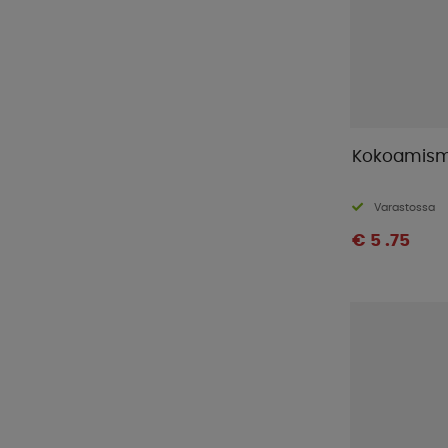
Kokoamismu
Varastossa
€ 5 .75