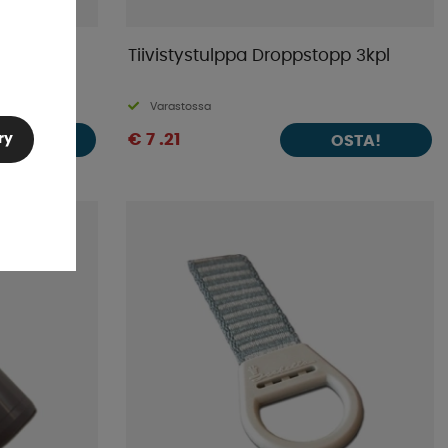
ä 19mm
Tiivistystulppa Droppstopp 3kpl
Varastossa
€ 7 .21
ry
OSTA!
OSTA!