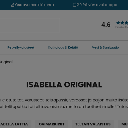
Osaava henkilökunta
30 Päivän avokauppa
4.6
Perustuu 27
Retkeilykalusteet
Kotitalous & Keittiö
Vesi & Sanitaatio
Original
ISABELLA ORIGINAL
tuteltat, varusteet, telttapussit, varaosat ja paljon muita lisätarvi
tset telttaputkia tai telttavalaisimia, meillä on tuotteet sinulle! T
SABELLA LATTIA
OVIMARKIISIT
TELTAN VALAISTUS
MU