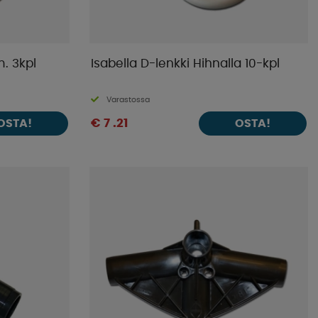
m. 3kpl
Isabella D-lenkki Hihnalla 10-kpl
Varastossa
€ 7 .21
OSTA!
OSTA!