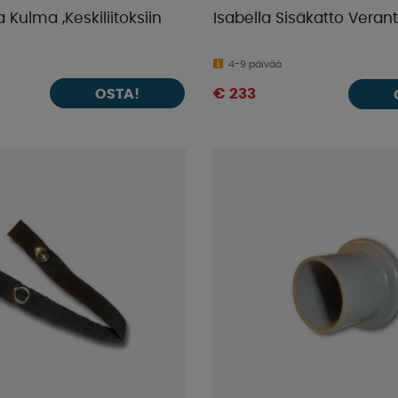
 Kulma ,Keskiliitoksiin
Isabella Sisäkatto Veran
4-9 päivää
OSTA!
€ 233