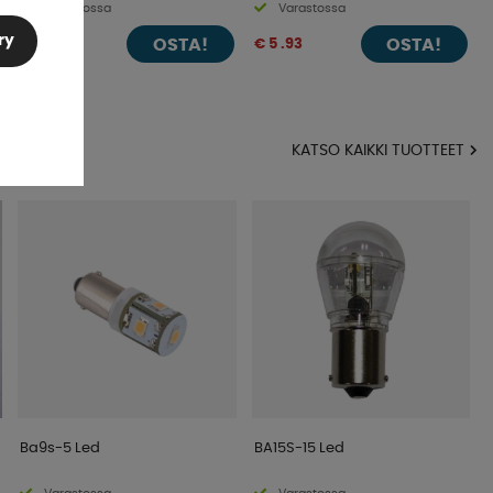
Varastossa
Varastossa
ry
OSTA!
OSTA!
€ 6 .66
€ 5 .93
KATSO KAIKKI TUOTTEET
Ba9s-5 Led
BA15S-15 Led