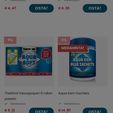
Varastossa
Varastossa
OSTA!
OSTA!
€ 4 .47
€ 6 .30
5%
5%
MEGAHINTA!
Thetford Vessapaperi 6 rullan
Aqua Kem Sachets
paketti
Varastossa
Varastossa
€ 5 .12
€ 14 .57
OSTA!
OSTA!