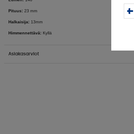
Pituus:
 23 mm
Halkaisija:
 13mm
Himmennettävä:
 Kyllä 
Asiakasarviot