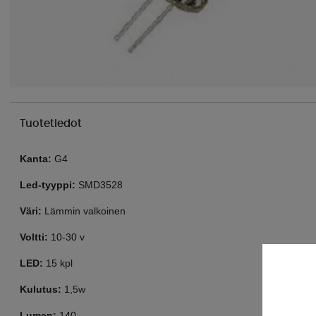
Tuotetiedot
Kanta:
 G4
Led-tyyppi:
 SMD3528
Väri:
 Lämmin valkoinen
Voltti:
 10-30 v
LED:
 15 kpl
Kulutus:
 1,5w
Lumen:
 140