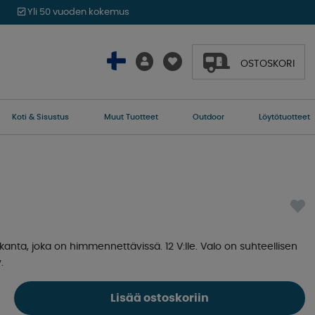
Yli 50 vuoden kokemus
OSTOSKORI
Koti & Sisustus
Muut Tuotteet
Outdoor
Löytötuotteet
nta, joka on himmennettävissä. 12 V:lle. Valo on suhteellisen
.
Lisää ostoskoriin