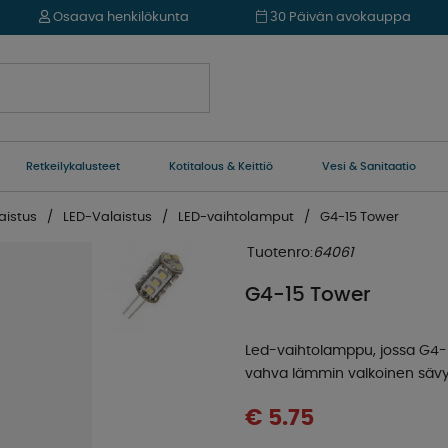
Osaava henkilökunta
30 Päivän avokauppa
Retkeilykalusteet
Kotitalous & Keittiö
Vesi & Sanitaatio
aistus
LED-Valaistus
LED-vaihtolamput
G4-15 Tower
Tuotenro:
64061
G4-15 Tower
Led-vaihtolamppu, jossa G4-ka
vahva lämmin valkoinen sävy
€ 5.75