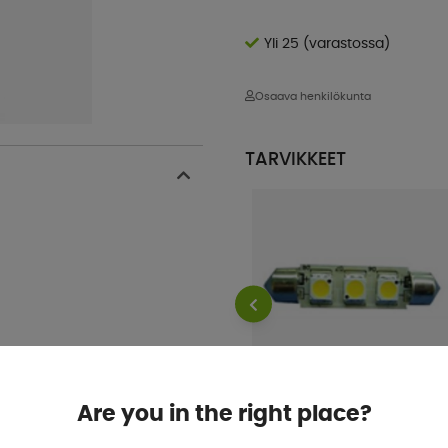
Yli 25 (varastossa)
Osaava henkilökunta
TARVIKKEET
Are you in the right place?
Sukkulalamppu 3-42mm Led