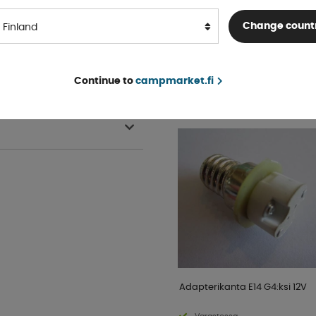
Varastossa
Change count
Finland
OSTA!
€ 4 .11
Continue to
campmarket.fi
SUOSITTU SAMASSA
KATEGORIASSA
Adapterikanta E14 G4:ksi 12V