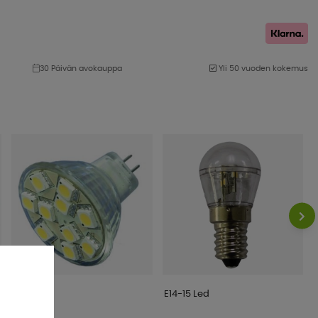
30 Päivän avokauppa
Yli 50 vuoden kokemus
MR11-10
E14-15 Led