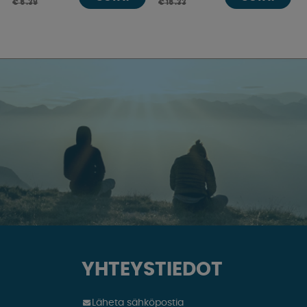
€ 5 .39
€ 15 .33
YHTEYSTIEDOT
Läheta sähköpostia