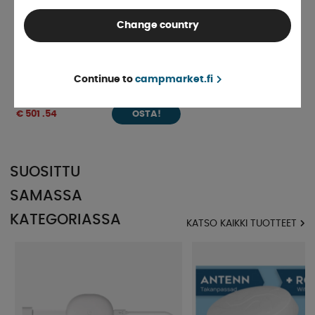
Change country
Router 5G Hybrid Traveler
Continue to
campmarket.fi
Varastossa
€ 501 .54
OSTA!
SUOSITTU
SAMASSA
KATEGORIASSA
KATSO KAIKKI TUOTTEET