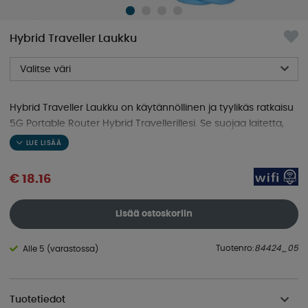
Hybrid Traveller Laukku
Valitse väri
Hybrid Traveller Laukku on käytännöllinen ja tyylikäs ratkaisu
5G Portable Router Hybrid Travellerillesi. Se suojaa laitetta,
pitää sen pölyttömänä ja tekee sen helposti mukana
kuljetettavaksi - täydellinen matkailuun, vanlifeen ja arkeen.
€ 18.16
Lisää ostoskoriin
Tuotenro:
84424_05
Alle 5 (varastossa)
Tuotetiedot