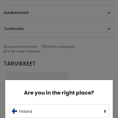
Asiakasarviot
Tuotteesta
Osaava henkilökunta
30 Päivän avokauppa
Yli 50 vuoden kokemus
TARVIKKEET
Are you in the right place?
Finland