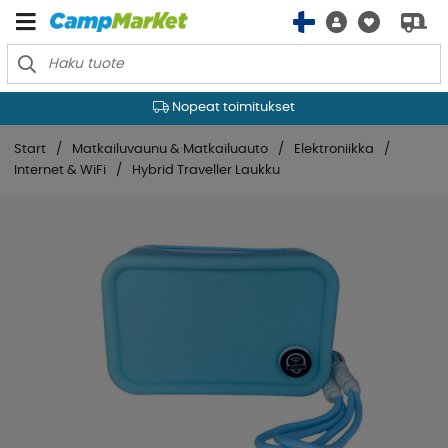
Nopeat toimitukset
Start
Matkailuvaunu & Matkailuauto
Elektroniikka
Internet & WiFi
Hybrid Traveller Laukku