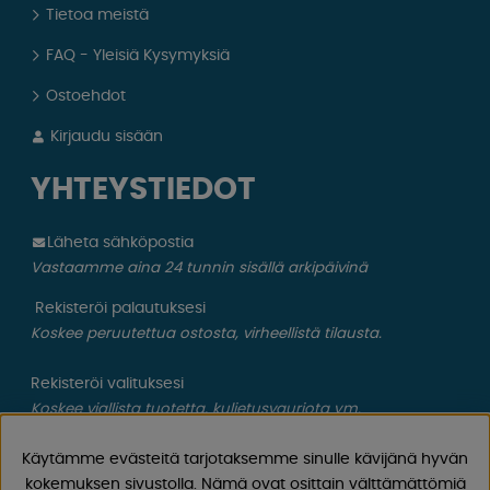
Tietoa meistä
FAQ - Yleisiä Kysymyksiä
Ostoehdot
Kirjaudu sisään
YHTEYSTIEDOT
Läheta sähköpostia
Vastaamme aina 24 tunnin sisällä arkipäivinä
Rekisteröi palautuksesi
Koskee peruutettua ostosta, virheellistä tilausta.
Rekisteröi valituksesi
Koskee viallista tuotetta, kuljetusvauriota ym.
CAMPMARKET
Käytämme evästeitä tarjotaksemme sinulle kävijänä hyvän
kokemuksen sivustolla. Nämä ovat osittain välttämättömiä