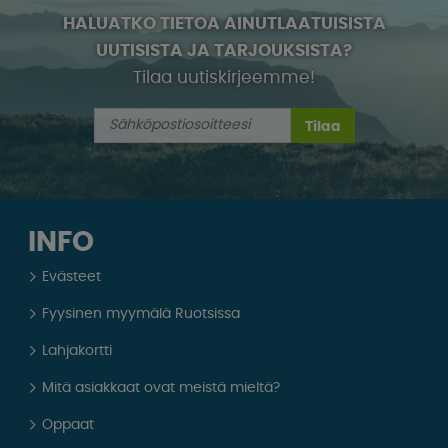
HALUATKO TIETOA AINUTLAATUISISTA
UUTISISTA JA TARJOUKSISTA?
Tilaa uutiskirjeemme!
Tilaa
INFO
Evästeet
Fyysinen myymälä Ruotsissa
Lahjakortti
Mitä asiakkaat ovat meistä mieltä?
Oppaat