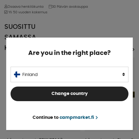
Osaava henkilökunta
30 Päivän avokauppa
Yli 50 vuoden kokemus
SUOSITTU
SAMASSA
KATEGORIASSA
KATSO KAIKKI TUOTTEET
Are you in the right place?
Finland
Change country
Continue to
campmarket.fi