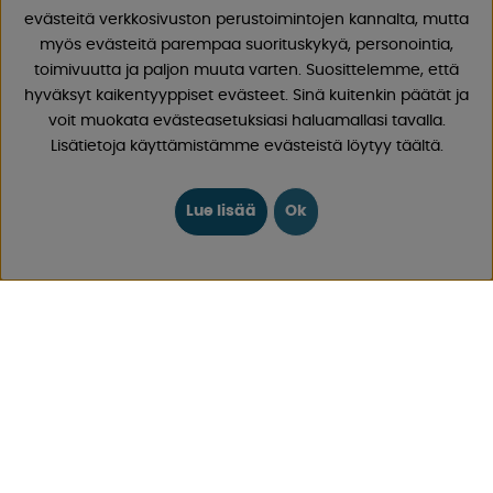
Meillä on vuosien varrella kertynyt laaja kokemus
evästeitä verkkosivuston perustoimintojen kannalta, mutta
matkailuvaunujen ja matkailuautojen tarvikkeista, koska
myös evästeitä parempaa suorituskykyä, personointia,
olemme myyneet asuntovaunuja ja matkailuautoja sekä
toimivuutta ja paljon muuta varten. Suosittelemme, että
näiden varaosia ja tarvikkeita vuodesta 1968 lähtien.
hyväksyt kaikentyyppiset evästeet. Sinä kuitenkin päätät ja
Tarjoamme laajan valikoiman erilaisia ​​tuotteita retkeilyyn
voit muokata evästeasetuksiasi haluamallasi tavalla.
ja vapaa-aikaan hyvillä hinnoilla ja alhaisilla
Lisätietoja käyttämistämme evästeistä löytyy täältä.
toimituskuluilla. Löydät 30 000 tuotteestamme varmasti
jotain, josta pidät!
Lue lisää
Ok
Seuraa meitä Facebookissa ja Instagramissa saadaksesi
inspiraatiota, uutisia ja ainutlaatuisia tarjouksia.
Leirintäelämä alkaa meiltä!