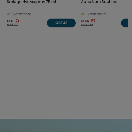
Smidge Hyttysspray 75 ml
Aqua Kem Sachets
Varastossa
Varastossa
€ 11 .71
€ 14 .57
OSTA!
O
€ 12 .32
€ 15 .33