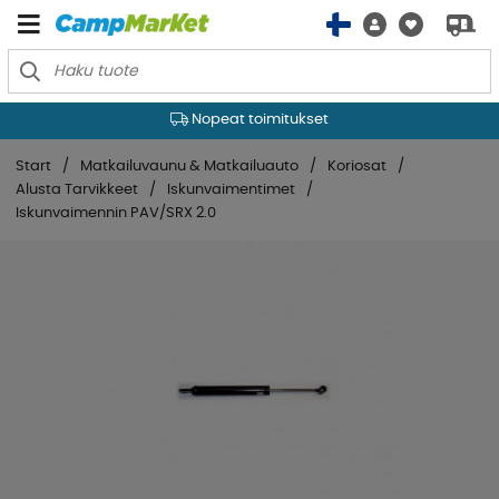
Nopeat toimitukset
Start
Matkailuvaunu & Matkailuauto
Koriosat
Alusta Tarvikkeet
Iskunvaimentimet
Iskunvaimennin PAV/SRX 2.0