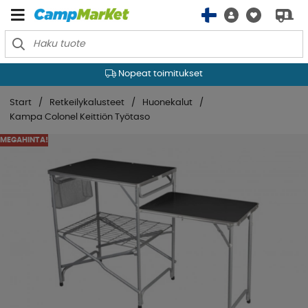
Nopeat toimitukset
Start
Retkeilykalusteet
Huonekalut
Kampa Colonel Keittiön Työtaso
MEGAHINTA!