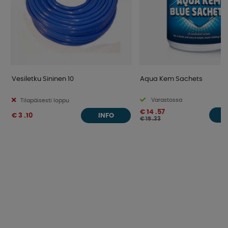
Vesiletku Sininen 10
Aqua Kem Sachets
Varastossa
Tilapäisesti loppu
€ 14 .57
€ 3 .10
O
INFO
€ 15 .33