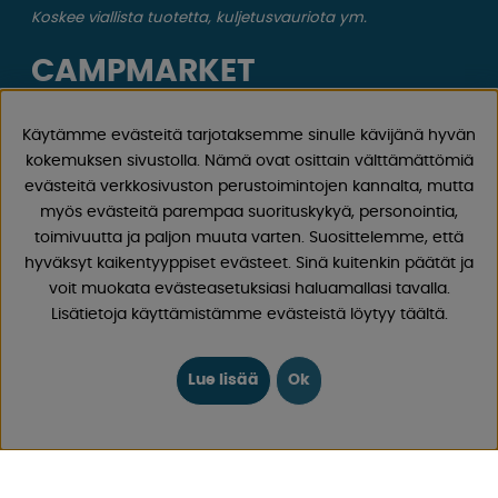
Koskee viallista tuotetta, kuljetusvauriota ym.
CAMPMARKET
Meillä on vuosien varrella kertynyt laaja kokemus
Käytämme evästeitä tarjotaksemme sinulle kävijänä hyvän
matkailuvaunujen ja matkailuautojen tarvikkeista, koska
kokemuksen sivustolla. Nämä ovat osittain välttämättömiä
olemme myyneet asuntovaunuja ja matkailuautoja sekä
evästeitä verkkosivuston perustoimintojen kannalta, mutta
näiden varaosia ja tarvikkeita vuodesta 1968 lähtien.
myös evästeitä parempaa suorituskykyä, personointia,
Tarjoamme laajan valikoiman erilaisia ​​tuotteita retkeilyyn
toimivuutta ja paljon muuta varten. Suosittelemme, että
ja vapaa-aikaan hyvillä hinnoilla ja alhaisilla
hyväksyt kaikentyyppiset evästeet. Sinä kuitenkin päätät ja
toimituskuluilla. Löydät 30 000 tuotteestamme varmasti
voit muokata evästeasetuksiasi haluamallasi tavalla.
jotain, josta pidät!
Lisätietoja käyttämistämme evästeistä löytyy täältä.
Seuraa meitä Facebookissa ja Instagramissa saadaksesi
inspiraatiota, uutisia ja ainutlaatuisia tarjouksia.
Lue lisää
Ok
Leirintäelämä alkaa meiltä!