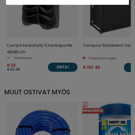
Camp4 Kenkähylly 12 Kenkäparille
Campout Retkikeittiö Taite
48x86 cm
Varastossa
Tilapäisesti loppu
€ 32
€ 163 .83
OSTA!
€ 33 .68
MUUT OSTIVAT MYÖS
5%
MEGAHINTA!