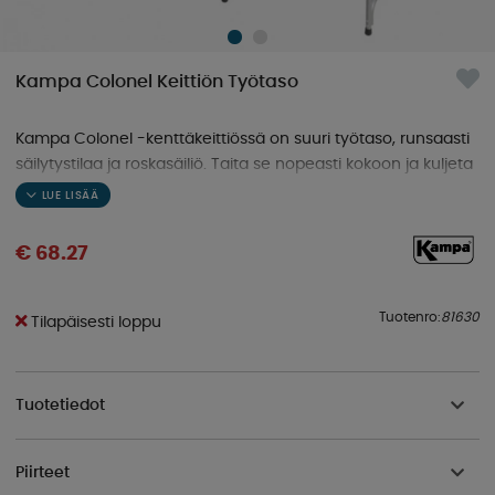
Kampa Colonel Keittiön Työtaso
Kampa Colonel -kenttäkeittiössä on suuri työtaso, runsaasti
säilytystilaa ja roskasäiliö. Taita se nopeasti kokoon ja kuljeta
helposti mukana tulevassa kantokassissa.
€ 68.27
Tuotenro:
81630
Tilapäisesti loppu
Tuotetiedot
Piirteet