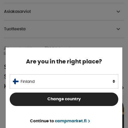
Asiakasarviot
Tuotteesta
Osaava henkilökunta
30 Päivän avokauppa
Yli 50 vuoden kokemus
Are you in the right place?
SUOSITTU
SAMASSA
Finland
KATEGORIASSA
KATSO KAIKKI TUOTTEET
5%
Change country
Continue to
campmarket.fi