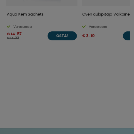
Aqua Kem Sachets
Oven aukipitäjä Valkoinen
Varastossa
Varastossa
€ 14 .57
€ 3 .10
OSTA!
O
€ 15 .33