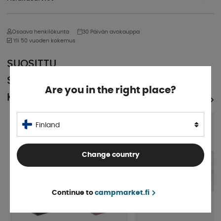
Osaava henkilökunta
30 Päivän avokauppa
Yli 50 vuoden kokemus
SUOSITTU
SAMASSA
Are you in the right place?
KATEGORIASSA
KATSO KAIKKI TUOTTEET
5%
Finland
Change country
Continue to
campmarket.fi