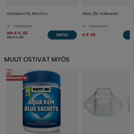
Ostoskori 10L Mini Eco
Allas 25L Valkoinen
Varastossa
Varastossa
alk € 4 .56
€ 8 .90
OSTA!
O
alk € 4 .80
MUUT OSTIVAT MYÖS
5%
MEGAHINTA!