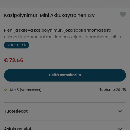
Käsipölynimuri Mini Akkukäyttöinen 12V
Pieni ja kätevä käsipölynimuri, joka sopii erinomaisesti
esimerkiksi auton tai muiden paikkojen siivoamiseen, joihin
tavallisella pölynimurilla on vaikea päästä käsiksi.
€ 72.56
Lisää ostoskoriin
Tuotenro:
79451
Alle 5 (varastossa)
Tuotetiedot
Asiakasarviot