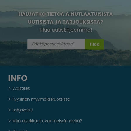
HALUATKO TIETOA AINUTLAATUISISTA
UUTISISTA JA TARJOUKSISTA?
Tilaa uutiskirjeemme!
Tilaa
INFO
Evästeet
Fyysinen myymälä Ruotsissa
Lahjakortti
Mitä asiakkaat ovat meistä mieltä?