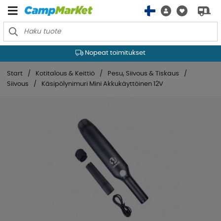
Nopeat toimitukset
Start
Kotitalous & Keittiö
Pesu, Siivous & Tiskaus
Siivous
Käsipölynimuri Mini Akkukäyttöinen 12V