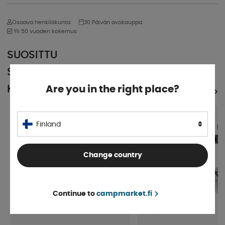
Osaava henkilökunta
30 Päivän avokauppa
Yli 50 vuoden kokemus
SUOSITTU
SAMASSA
KATEGORIASSA
Are you in the right place?
KATSO KAIKKI TUOTTEET
Finland
Change country
Continue to
campmarket.fi