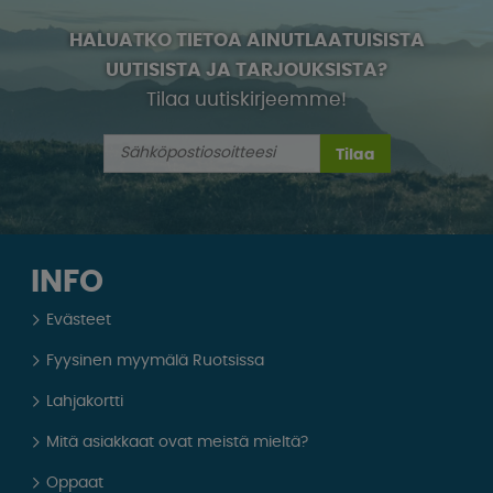
HALUATKO TIETOA AINUTLAATUISISTA
UUTISISTA JA TARJOUKSISTA?
Tilaa uutiskirjeemme!
Tilaa
INFO
Evästeet
Fyysinen myymälä Ruotsissa
Lahjakortti
Mitä asiakkaat ovat meistä mieltä?
Oppaat