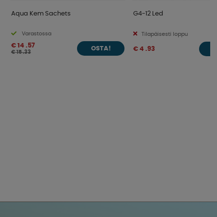
Aqua Kem Sachets
G4-12 Led
Varastossa
Tilapäisesti loppu
€ 14 .57
€ 4 .93
OSTA!
€ 15 .33