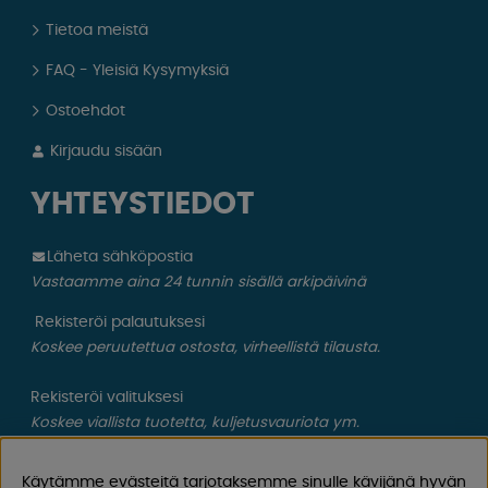
Tietoa meistä
FAQ - Yleisiä Kysymyksiä
Ostoehdot
Kirjaudu sisään
YHTEYSTIEDOT
Läheta sähköpostia
Vastaamme aina 24 tunnin sisällä arkipäivinä
Rekisteröi palautuksesi
Koskee peruutettua ostosta, virheellistä tilausta.
Rekisteröi valituksesi
Koskee viallista tuotetta, kuljetusvauriota ym.
CAMPMARKET
Käytämme evästeitä tarjotaksemme sinulle kävijänä hyvän