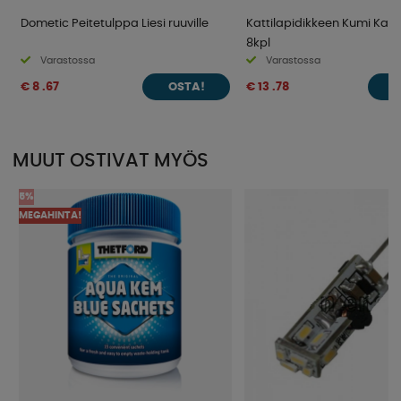
Dometic Peitetulppa Liesi ruuville
Kattilapidikkeen Kumi Kaas
8kpl
Varastossa
Varastossa
€ 8 .67
€ 13 .78
OSTA!
O
MUUT OSTIVAT MYÖS
5%
MEGAHINTA!