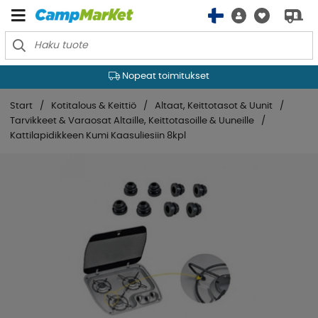
Nopeat toimitukset
Start
Kotitalous & Keittiö
Altaat, Keittotasot & Uunit
Tarvikkeet & Varaosat Altaille, Keittotasoille & Uuneille
Kattilapidikkeen Kumi Kaasuliesiin 8kpl