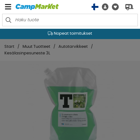
Nopeat toimitukset
Start
Muut Tuotteet
Autotarvikkeet
Kesälasinpesuneste 3L