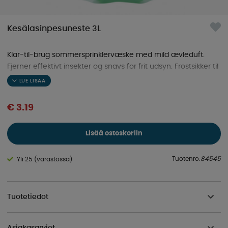
Kesälasinpesuneste 3L
Klar-til-brug sommersprinklervæske med mild ævleduft.
Fjerner effektivt insekter og snavs for frit udsyn. Frostsikker til
-2°C.
€ 3.19
Lisää ostoskoriin
Tuotenro:
84545
Yli 25 (varastossa)
Tuotetiedot
Asiakasarviot