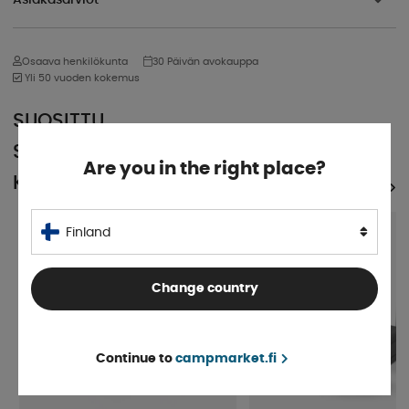
Osaava henkilökunta
30 Päivän avokauppa
Yli 50 vuoden kokemus
SUOSITTU
SAMASSA
Are you in the right place?
KATEGORIASSA
KATSO KAIKKI TUOTTEET
Finland
Change country
Continue to
campmarket.fi