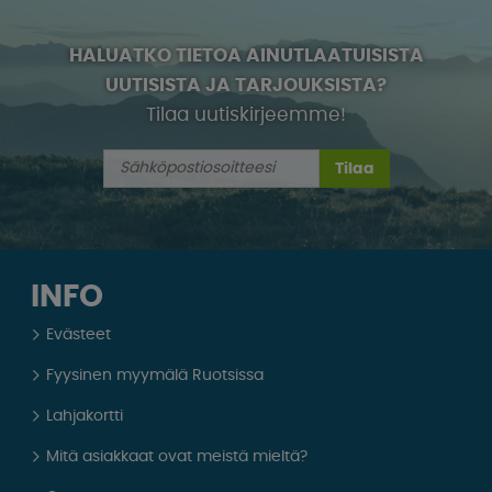
HALUATKO TIETOA AINUTLAATUISISTA
UUTISISTA JA TARJOUKSISTA?
Tilaa uutiskirjeemme!
Tilaa
INFO
Evästeet
Fyysinen myymälä Ruotsissa
Lahjakortti
Mitä asiakkaat ovat meistä mieltä?