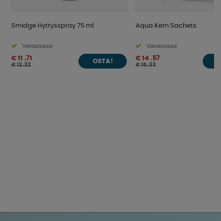
Smidge Hyttysspray 75 ml
Aqua Kem Sachets
Varastossa
Varastossa
€ 11 .71
€ 14 .57
OSTA!
O
€ 12 .32
€ 15 .33