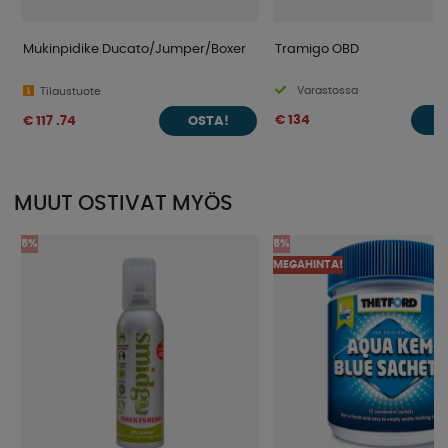
Mukinpidike Ducato/Jumper/Boxer
Tramigo OBD
Varastossa
Tilaustuote
€ 134
€ 117 .74
O
OSTA!
MUUT OSTIVAT MYÖS
5%
5%
MEGAHINTA!