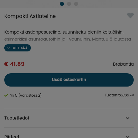
Kompakti Astiateline
Kompakti astianpesuteline, suunniteltu pieniin keittiöihin,
esimerkiksi asuntoautoihin ja -vaunuihin. Mahtuu 5 lautasta
ja siinä on irrotettava aterinteline sekä tippalauta.
€ 41.89
Brabantia
Lisää ostoskoriin
Tuotenro:
83574
Yli 5 (varastossa)
Tuotetiedot
Piirteet