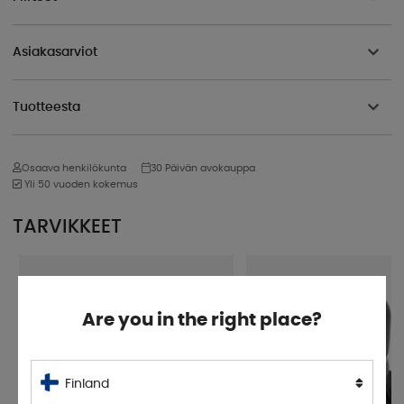
Asiakasarviot
Tuotteesta
Osaava henkilökunta
30 Päivän avokauppa
Yli 50 vuoden kokemus
TARVIKKEET
Are you in the right place?
Finland