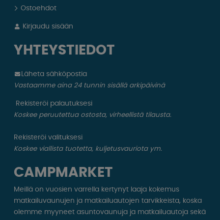
Ostoehdot
Kirjaudu sisään
YHTEYSTIEDOT
Läheta sähköpostia
Vastaamme aina 24 tunnin sisällä arkipäivinä
Rekisteröi palautuksesi
Koskee peruutettua ostosta, virheellistä tilausta.
Rekisteröi valituksesi
Koskee viallista tuotetta, kuljetusvauriota ym.
CAMPMARKET
Meillä on vuosien varrella kertynyt laaja kokemus
matkailuvaunujen ja matkailuautojen tarvikkeista, koska
olemme myyneet asuntovaunuja ja matkailuautoja sekä