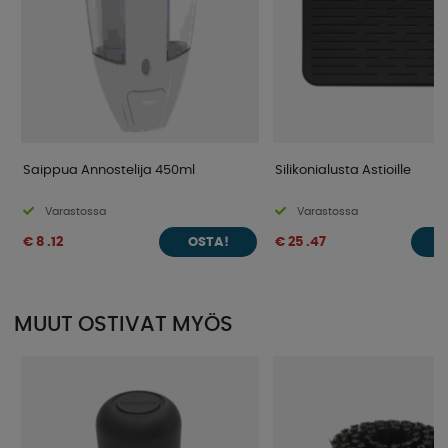
Saippua Annostelija 450ml
Silikonialusta Astioille
Varastossa
Varastossa
€ 8 .12
€ 25 .47
OSTA!
O
MUUT OSTIVAT MYÖS