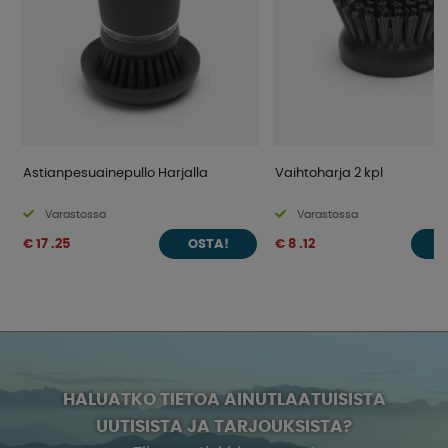
Astianpesuainepullo Harjalla
Vaihtoharja 2 kpl
Varastossa
Varastossa
€ 17 .25
€ 8 .12
OSTA!
O
HALUATKO TIETOA AINUTLAATUISISTA
UUTISISTA JA TARJOUKSISTA?