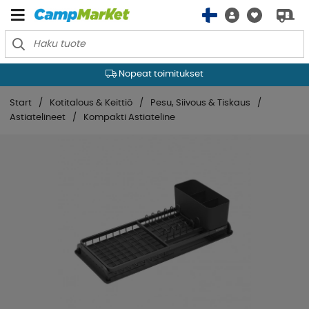
Nopeat toimitukset
Start
Kotitalous & Keittiö
Pesu, Siivous & Tiskaus
Astiatelineet
Kompakti Astiateline