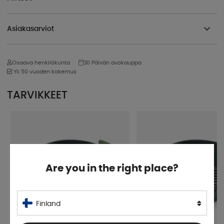
Asiakasarviot
Osaava henkilökunta
30 Päivän avokauppa
Yli 50 vuoden kokemus
TARVIKKEET
Are you in the right place?
Finland