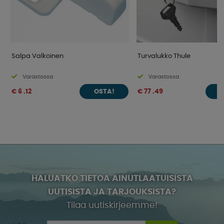
Salpa Valkoinen
Turvalukko Thule
Varastossa
Varastossa
€ 6 .12
€ 77 .49
OSTA!
O
HALUATKO TIETOA AINUTLAATUISISTA
UUTISISTA JA TARJOUKSISTA?
Tilaa uutiskirjeemme!