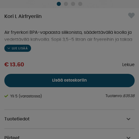
Kori L Airfryeriin
Air fryerkori BPA-vapaasta silikonista, säädettävällä koolla ja
vedettävillä kahvoilla. Sopii 3,5–5 litran air fryereihin ja takaa
rapeutta ruualle
€ 13.60
Lekue
Lisää ostoskoriin
Tuotenro:
83538
Yli 5 (varastossa)
Tuotetiedot
Piirteet