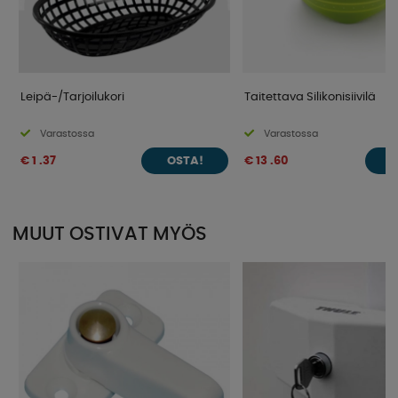
Leipä-/Tarjoilukori
Taitettava Silikonisiivilä
Varastossa
Varastossa
€ 1 .37
€ 13 .60
OSTA!
O
MUUT OSTIVAT MYÖS