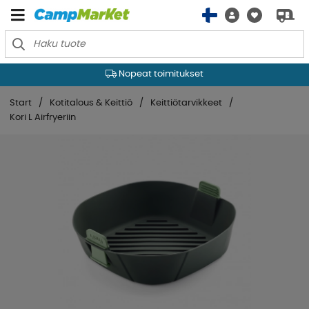
Nopeat toimitukset
Start
Kotitalous & Keittiö
Keittiötarvikkeet
Kori L Airfryeriin