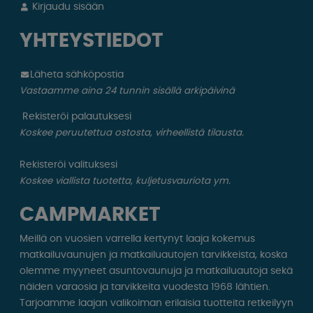
Kirjaudu sisään
YHTEYSTIEDOT
Läheta sähköpostia
Vastaamme aina 24 tunnin sisällä arkipäivinä
Rekisteröi palautuksesi
Koskee peruutettua ostosta, virheellistä tilausta.
Rekisteröi valituksesi
Koskee viallista tuotetta, kuljetusvauriota ym.
CAMPMARKET
Meillä on vuosien varrella kertynyt laaja kokemus
matkailuvaunujen ja matkailuautojen tarvikkeista, koska
olemme myyneet asuntovaunuja ja matkailuautoja sekä
näiden varaosia ja tarvikkeita vuodesta 1968 lähtien.
Tarjoamme laajan valikoiman erilaisia ​​tuotteita retkeilyyn