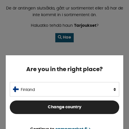
De är antingen slutsålda, gått ur sortimentet eller så har de
inte kommit in i sortimentent än.
Haluatko tehdä haun
Tarjoukset
?
Hae
Are you in the right place?
Finland
Change country