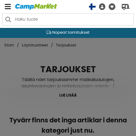
Nopeat toimitukset
Start
Löytötuotteet
Tarjoukset
TARJOUKSET
Täältä näet tarjouksiamme matkailuautojen,
asuntovaunujen ja retkeilyautojen retkeily- /
lisätarvikkeista.
LUE LISÄÄ
Tyvärr finns det inga artiklar i denna
kategori just nu.