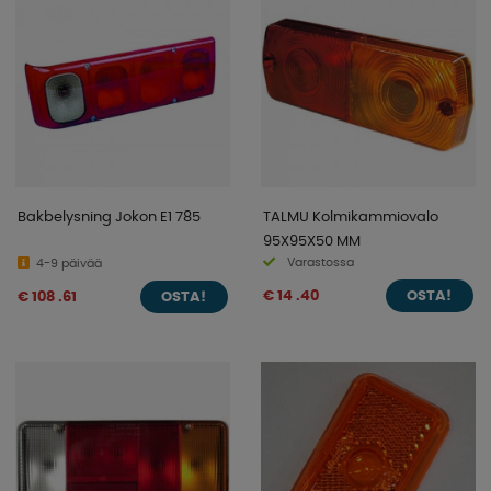
Bakbelysning Jokon E1 785
TALMU Kolmikammiovalo
95X95X50 MM
Varastossa
4-9 päivää
€ 14 .40
€ 108 .61
OSTA!
OSTA!