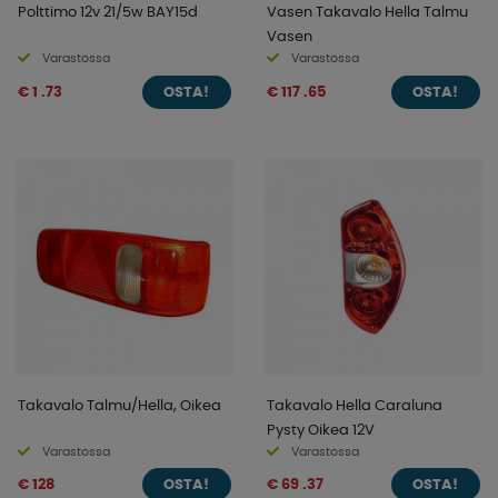
Polttimo 12v 21/5w BAY15d
Vasen Takavalo Hella Talmu
Vasen
Varastossa
Varastossa
€ 1 .73
€ 117 .65
OSTA!
OSTA!
Takavalo Talmu/Hella, Oikea
Takavalo Hella Caraluna
Pysty Oikea 12V
Varastossa
Varastossa
€ 128
€ 69 .37
OSTA!
OSTA!