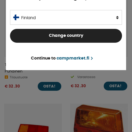
Finland
Change country
Continue to
campmarket.fi
Takasumuvalo 95mm 12V
Vilkku L 95mm 12V Keltainen
Punainen
Varastossa
Tilaustuote
€ 32 .30
€ 32 .30
OSTA!
OSTA!