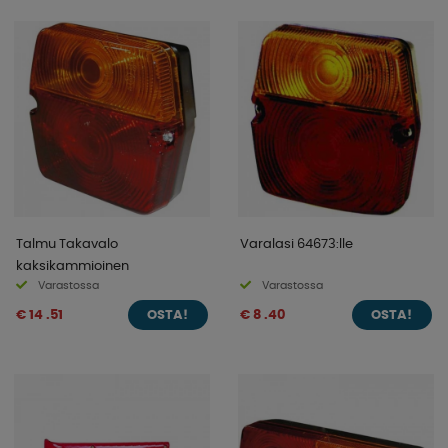
Talmu Takavalo
Varalasi 64673:lle
kaksikammioinen
Varastossa
Varastossa
€ 14 .51
€ 8 .40
OSTA!
OSTA!