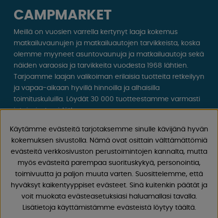
CAMPMARKET
Meillä on vuosien varrella kertynyt laaja kokemus
matkailuvaunujen ja matkailuautojen tarvikkeista, koska
olemme myyneet asuntovaunuja ja matkailuautoja sekä
näiden varaosia ja tarvikkeita vuodesta 1968 lähtien.
Tarjoamme laajan valikoiman erilaisia ​​tuotteita retkeilyyn
ja vapaa-aikaan hyvillä hinnoilla ja alhaisilla
toimituskuluilla. Löydät 30 000 tuotteestamme varmasti
jotain, josta pidät!
Käytämme evästeitä tarjotaksemme sinulle kävijänä hyvän
Seuraa meitä Facebookissa ja Instagramissa saadaksesi
kokemuksen sivustolla. Nämä ovat osittain välttämättömiä
inspiraatiota, uutisia ja ainutlaatuisia tarjouksia.
evästeitä verkkosivuston perustoimintojen kannalta, mutta
Leirintäelämä alkaa meiltä!
myös evästeitä parempaa suorituskykyä, personointia,
toimivuutta ja paljon muuta varten. Suosittelemme, että
hyväksyt kaikentyyppiset evästeet. Sinä kuitenkin päätät ja
voit muokata evästeasetuksiasi haluamallasi tavalla.
Lisätietoja käyttämistämme evästeistä löytyy täältä.