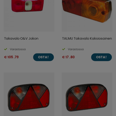
Takavalo O&V Jokon
TALMU Takavalo Kaksiosainen
Varastossa
Varastossa
€ 105 .79
€ 17 .80
OSTA!
OSTA!