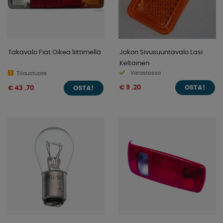
Takavalo Fiat Oikea liittimellä
Jokon Sivusuuntavalo Lasi
Keltainen
Varastossa
Tilaustuote
€ 9 .20
€ 43 .70
OSTA!
OSTA!