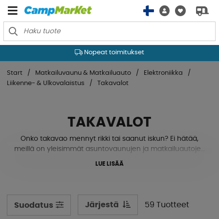
Nopeat toimitukset
Start
Matkailuvaunu & Matkailuauto
Elektroniikka
Liikenne- & Ulkovalaistus
Takavalot
TAKAVALOT
Onko takavao mennyt rikki tai saanut iskun? Ei hätää,
meillä on yleisimmät asuntovaunujen ja matkailuautojen
takavalot, jotka sopivat useimpiin merkkeihin. Takavalot
LUE LISÄÄ
Hellalta, Talmulta ja Jokonilta jne. Jos et löydä etsimääsi,
autamme sinua mielellämme oikean mallin
löytämisessä, ota meihin yhteyttä.
Järjestä
59 Tuotteet
Suodatus