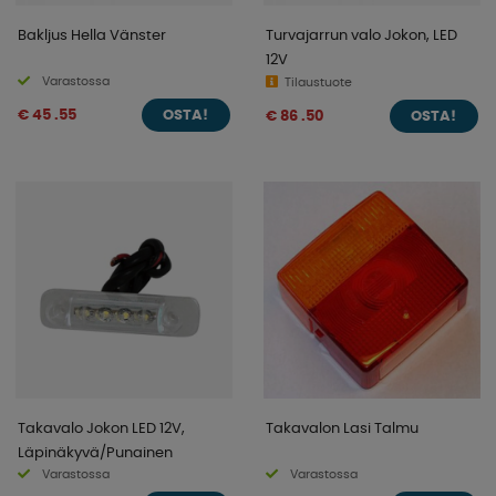
Bakljus Hella Vänster
Turvajarrun valo Jokon, LED
12V
Varastossa
Tilaustuote
€ 45 .55
€ 86 .50
OSTA!
OSTA!
Takavalo Jokon LED 12V,
Takavalon Lasi Talmu
Läpinäkyvä/Punainen
Varastossa
Varastossa