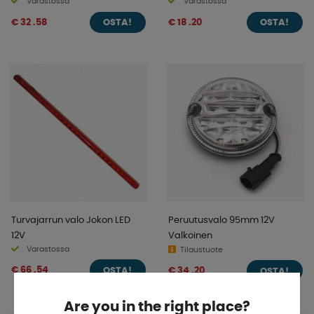
Varastossa
Varastossa
€ 32 .58
€ 18 .20
OSTA!
OSTA!
Turvajarrun valo Jokon LED
Peruutusvalo 95mm 12V
12V
Valkoinen
Varastossa
Tilaustuote
€ 66 .54
€ 34 .20
OSTA!
OSTA!
Are you in the right place?