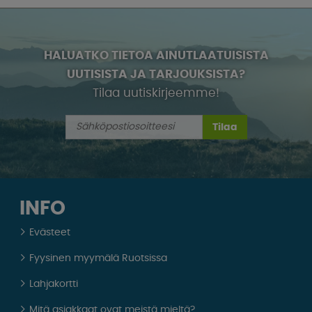
HALUATKO TIETOA AINUTLAATUISISTA
UUTISISTA JA TARJOUKSISTA?
Tilaa uutiskirjeemme!
Tilaa
INFO
Evästeet
Fyysinen myymälä Ruotsissa
Lahjakortti
Mitä asiakkaat ovat meistä mieltä?