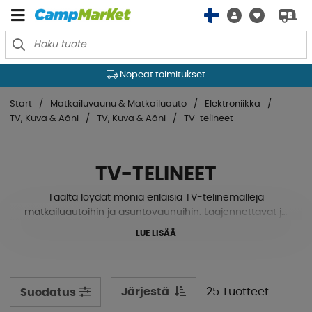
Nopeat toimitukset
Start
Matkailuvaunu & Matkailuauto
Elektroniikka
TV, Kuva & Ääni
TV, Kuva & Ääni
TV-telineet
TV-TELINEET
Täältä löydät monia erilaisia ​​TV-telinemalleja
matkailuautoihin ja asuntovaunuihin. Laajennettavat ja
pyöritettävät kiinnikkeet vakiomitoilla, jotka soveltuvat
LUE LISÄÄ
retkeilytelevisioihin. Kaikkien asuntovaunujen ja
matkailuautojen televisioiden vakiomitta on VESA 75 /
100. Se mainitaan yksinkertaisesti millimetreinä, 75 mm ja
100 mm. Television kiinnike ruuvataan television taakse
Järjestä
25 Tuotteet
Suodatus
neljästä kohdasta, joissa neljän ruuvinreiän välissä on