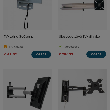
TV-teline GoCamp
Ulosvedettävä TV-kiinnike
Varastossa
4-9 päivää
€ 287 .33
€ 48 .92
OSTA!
OSTA!