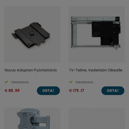
joko 75 tai 100 mm. Tutustu alla oleviiin malleihimme ja
löydä itsellesi sopivin!
Novus Adapteri Pyöritettävä
TV-Teline, Vedetään OIkealle
Varastossa
Varastossa
€ 88 .99
€ 179 .17
OSTA!
OSTA!