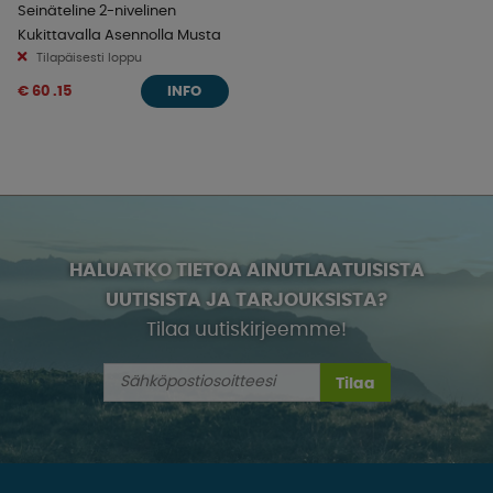
Seinäteline 2-nivelinen
Kukittavalla Asennolla Musta
Tilapäisesti loppu
€ 60 .15
INFO
HALUATKO TIETOA AINUTLAATUISISTA
UUTISISTA JA TARJOUKSISTA?
Tilaa uutiskirjeemme!
Tilaa