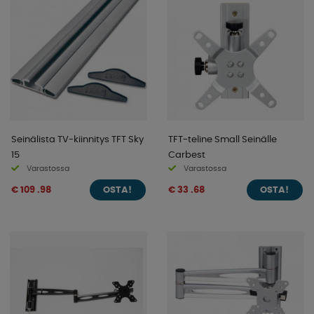
Seinälista TV-kiinnitys TFT Sky
TFT-teline Small Seinälle
15
Carbest
Varastossa
Varastossa
€ 109 .98
€ 33 .68
OSTA!
OSTA!