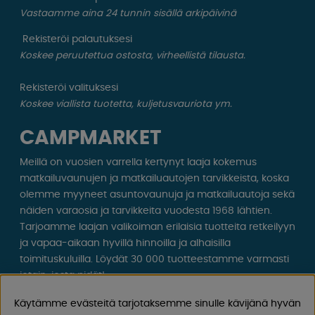
Vastaamme aina 24 tunnin sisällä arkipäivinä
Rekisteröi palautuksesi
Koskee peruutettua ostosta, virheellistä tilausta.
Rekisteröi valituksesi
Koskee viallista tuotetta, kuljetusvauriota ym.
CAMPMARKET
Meillä on vuosien varrella kertynyt laaja kokemus
matkailuvaunujen ja matkailuautojen tarvikkeista, koska
olemme myyneet asuntovaunuja ja matkailuautoja sekä
näiden varaosia ja tarvikkeita vuodesta 1968 lähtien.
Tarjoamme laajan valikoiman erilaisia ​​tuotteita retkeilyyn
ja vapaa-aikaan hyvillä hinnoilla ja alhaisilla
toimituskuluilla. Löydät 30 000 tuotteestamme varmasti
jotain, josta pidät!
Käytämme evästeitä tarjotaksemme sinulle kävijänä hyvän
Seuraa meitä Facebookissa ja Instagramissa saadaksesi