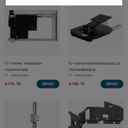
TV-Teline, Vedetään
Tv-teline Käännettävissä Ja
Vasemmalle
Ulosvedettävä
Varastossa
Varastossa
€ 174 .70
€ 136 .73
OSTA!
OSTA!