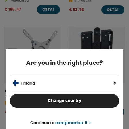
Varastossa
4-9 päivää
€ 185 .47
€ 53 .76
OSTA!
OSTA!
Are you in the right place?
Finland
TV-kiinnike Alphatronics Pro 1
Tv-Teline Quick Release
Flex
Distans
Change country
4-9 päivää
4-9 päivää
€ 99 .49
€ 23 .46
OSTA!
OSTA!
Continue to
campmarket.fi