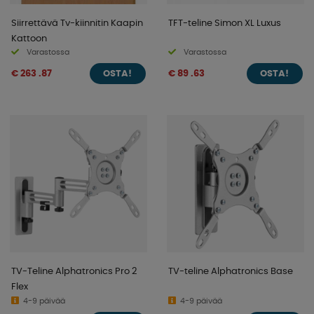
Siirrettävä Tv-kiinnitin Kaapin
TFT-teline Simon XL Luxus
Kattoon
Varastossa
Varastossa
€ 263 .87
€ 89 .63
OSTA!
OSTA!
TV-Teline Alphatronics Pro 2
TV-teline Alphatronics Base
Flex
4-9 päivää
4-9 päivää