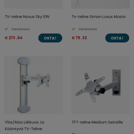
TV-teline Novus Sky 10N
Tv-teline Simon Luxus Musta
Varastossa
Varastossa
€ 273 .64
€ 79 .32
OSTA!
OSTA!
Ylös/Alas Liikkuva Ja
TFT-teline Medium Seinälle
Kääntyvä TV-Teline