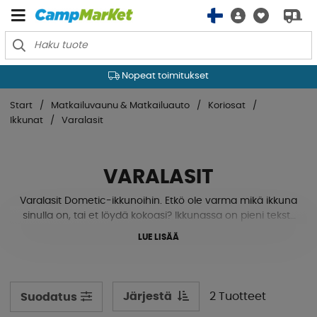
Nopeat toimitukset
Start
Matkailuvaunu & Matkailuauto
Koriosat
Ikkunat
Varalasit
VARALASIT
Varalasit Dometic-ikkunoihin. Etkö ole varma mikä ikkuna
sinulla on, tai et löydä kokoasi? Ikkunassa on pieni teksti,
joka kuvaa ikkunan mallia, merkkiä ja kokoa. Ota kuva
LUE LISÄÄ
tekstistä ja lähetä se meille sähköpostitse, niin autamme
mielellämme.
Järjestä
2 Tuotteet
Suodatus