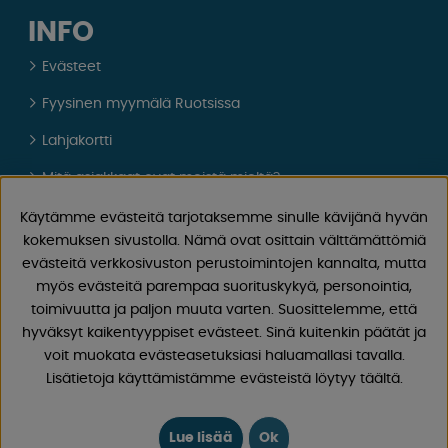
INFO
Evästeet
Fyysinen myymälä Ruotsissa
Lahjakortti
Mitä asiakkaat ovat meistä mieltä?
Oppaat
Käytämme evästeitä tarjotaksemme sinulle kävijänä hyvän
kokemuksen sivustolla. Nämä ovat osittain välttämättömiä
Tietoa meistä
evästeitä verkkosivuston perustoimintojen kannalta, mutta
myös evästeitä parempaa suorituskykyä, personointia,
FAQ - Yleisiä Kysymyksiä
toimivuutta ja paljon muuta varten. Suosittelemme, että
Ostoehdot
hyväksyt kaikentyyppiset evästeet. Sinä kuitenkin päätät ja
voit muokata evästeasetuksiasi haluamallasi tavalla.
Kirjaudu sisään
Lisätietoja käyttämistämme evästeistä löytyy täältä.
YHTEYSTIEDOT
Lue lisää
Ok