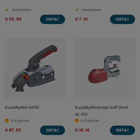
Varastossa
Varastossa
€ 33 .90
€ 7 .10
OSTA!
OSTA!
Kuulakytkin AK161
Kuulakytkinsuoja Soft Dock
AL-KO
4-9 päivää
4-9 päivää
€ 87 .53
€ 18 .16
OSTA!
OSTA!