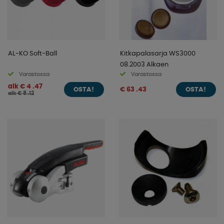
AL-KO Soft-Ball
Kitkapalasarja WS3000
08.2003 Alkaen
Varastossa
Varastossa
alk € 4 .47
€ 63 .43
OSTA!
OSTA!
alk € 8 .12