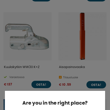
Kuulakytkin WW30 K+Z
Aisapainovaaka
Varastossa
Tilaustuote
€ 137
€ 10 .59
OSTA!
OSTA!
Are you in the right place?