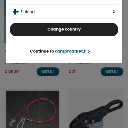
Finland
Change country
Kitkapalat AKS 2004 Etu/Taka
ProPlus Aisapainovaaka
Continue to
campmarket.fi
Muovi Jalalla
Varastossa
Varastossa
€ 56 .04
€ 21
OSTA!
OSTA!