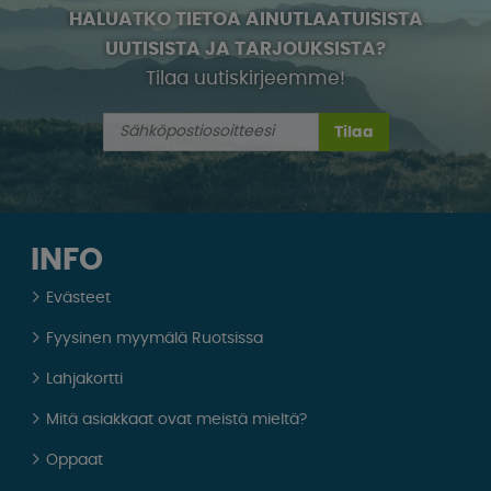
HALUATKO TIETOA AINUTLAATUISISTA
UUTISISTA JA TARJOUKSISTA?
Tilaa uutiskirjeemme!
Tilaa
INFO
Evästeet
Fyysinen myymälä Ruotsissa
Lahjakortti
Mitä asiakkaat ovat meistä mieltä?
Oppaat