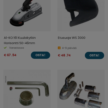
Al-KO 161 Kuulakytkin
Etusuoja WS 3000
Horisontti 50-46mm
Varastossa
4-9 päivää
€ 67 .54
€ 48 .74
OSTA!
OSTA!