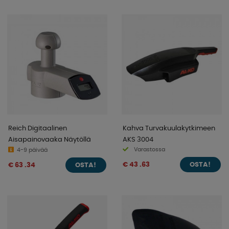
Reich Digitaalinen
Kahva Turvakuulakytkimeen
Aisapainovaaka Näytöllä
AKS 3004
Varastossa
4-9 päivää
€ 43 .63
€ 63 .34
OSTA!
OSTA!