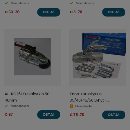
Varastossa
Varastossa
€ 63 .20
€ 3 .70
OSTA!
OSTA!
AL-KO 161 Kuulakytkin 50-
Knott Kuulakytkin
46mm
35/40/45/50 Lyhyt +
Varastossa
Vaakasuora
Tilaustuote
€ 67
€ 75 .70
OSTA!
OSTA!