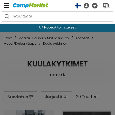
Nopeat toimitukset
Start
Matkailuvaunu & Matkailuauto
Koriosat
Mover/Kytkentäapu
Kuulakytkimet
KUULAKYTKIMET
LUE LISÄÄ
Järjestä
29 Tuotteet
Suodatus