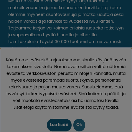
Meillä on vuosien varrella kertynyt laaja kokemus
matkailuvaunujen ja matkailuautojen tarvikkeista, koska
olemme myyneet asuntovaunuja ja matkailuautoja sekä
näiden varaosia ja tarvikkeita vuodesta 1968 lähtien.
Tarjoamme laajan valikoiman erilaisia ​​tuotteita retkeilyyn
ja vapaa-aikaan hyvillä hinnoilla ja alhaisilla
toimituskuluilla. Löydät 30 000 tuotteestamme varmasti
jotain, josta pidät!
Käytämme evästeitä tarjotaksemme sinulle kävijänä hyvän
Seuraa meitä Facebookissa ja Instagramissa saadaksesi
kokemuksen sivustolla. Nämä ovat osittain välttämättömiä
inspiraatiota, uutisia ja ainutlaatuisia tarjouksia.
evästeitä verkkosivuston perustoimintojen kannalta, mutta
Leirintäelämä alkaa meiltä!
myös evästeitä parempaa suorituskykyä, personointia,
toimivuutta ja paljon muuta varten. Suosittelemme, että
hyväksyt kaikentyyppiset evästeet. Sinä kuitenkin päätät ja
voit muokata evästeasetuksiasi haluamallasi tavalla.
Lisätietoja käyttämistämme evästeistä löytyy täältä.
Lue lisää
Ok