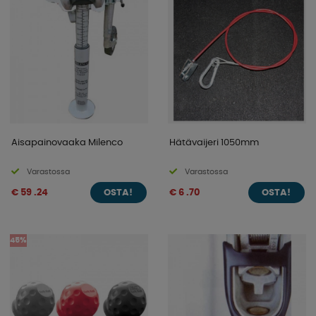
Aisapainovaaka Milenco
Hätävaijeri 1050mm
Varastossa
Varastossa
€ 59 .24
€ 6 .70
OSTA!
OSTA!
45%