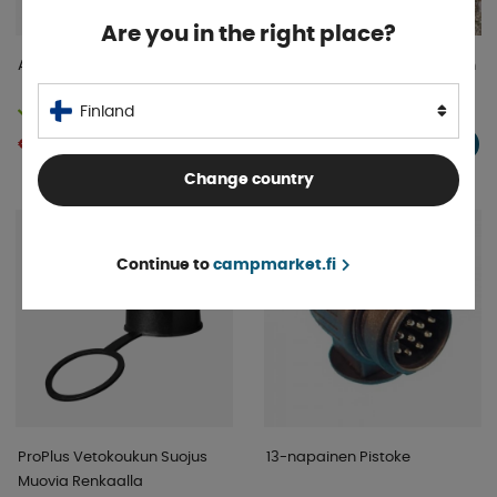
Are you in the right place?
Autoliitin 7-Napainen Muovia
TrailerSpring Liitäntäkaapelin
Suojajousi
Finland
Varastossa
Varastossa
€ 3 .30
€ 34 .96
OSTA!
OSTA!
Change country
Continue to
campmarket.fi
ProPlus Vetokoukun Suojus
13-napainen Pistoke
Muovia Renkaalla