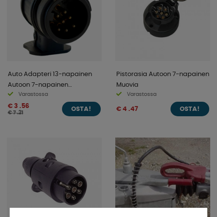
Auto Adapteri 13-napainen
Pistorasia Autoon 7-napainen
Autoon 7-napainen
Muovia
Varastossa
Varastossa
Asuntovaunuun
€ 3 .56
€ 4 .47
OSTA!
OSTA!
€ 7 .21