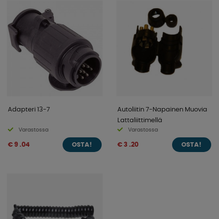
Adapteri 13-7
Autoliitin 7-Napainen Muovia
Lattaliittimellä
Varastossa
Varastossa
€ 9 .04
€ 3 .20
OSTA!
OSTA!