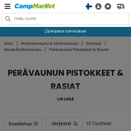
Nopeat toimitukset
Start
Matkailuvaunu & Matkailuauto
Koriosat
Mover/Kytkentäapu
Perävaunun Pistokkeet & Rasiat
PERÄVAUNUN PISTOKKEET &
RASIAT
LUE LISÄÄ
Järjestä
13 Tuotteet
Suodatus