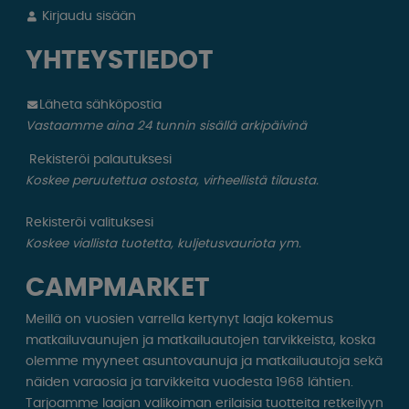
Kirjaudu sisään
YHTEYSTIEDOT
Läheta sähköpostia
Vastaamme aina 24 tunnin sisällä arkipäivinä
Rekisteröi palautuksesi
Koskee peruutettua ostosta, virheellistä tilausta.
Rekisteröi valituksesi
Koskee viallista tuotetta, kuljetusvauriota ym.
CAMPMARKET
Meillä on vuosien varrella kertynyt laaja kokemus
matkailuvaunujen ja matkailuautojen tarvikkeista, koska
olemme myyneet asuntovaunuja ja matkailuautoja sekä
näiden varaosia ja tarvikkeita vuodesta 1968 lähtien.
Tarjoamme laajan valikoiman erilaisia ​​tuotteita retkeilyyn