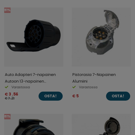
51%
Auto Adapteri 7-napainen
Pistorasia 7-Napainen
Autoon 13-napainen
Alumiini
Varastossa
Varastossa
asuntovaunuun
€ 3 .56
€ 5
OSTA!
OSTA!
€ 7 .21
51%