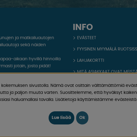
INFO
aunujen ja matkailuautojen
EVÄSTEET
iluautoja sekä näiden
FYYSINEN MYYMÄLÄ RUOTSIS
 vapaa-aikaan hyvillä hinnoilla
LAHJAKORTTI
masti jotain, josta pidät!
MITÄ ASIAKKAAT OVAT MEISTÄ
aatiota, uutisia ja
OPPAAT
kokemuksen sivustolla. Nämä ovat osittain välttämättömiä eväst
utta ja paljon muuta varten. Suosittelemme, että hyväksyt kaikent
TIETOA MEISTÄ
iasi haluamallasi tavalla. Lisätietoja käyttämistämme evästeistä 
FAQ - YLEISIÄ KYSYMYKSIÄ
OSTOEHDOT
Lue lisää
Ok
Kirjaudu sisään