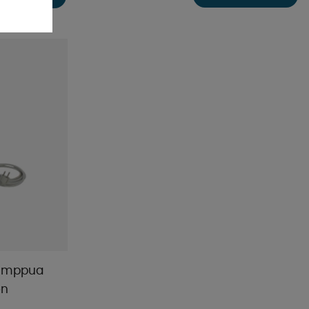
Pumppua
on