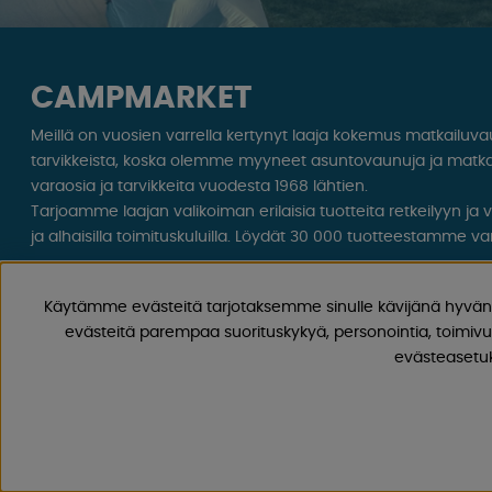
CAMPMARKET
Meillä on vuosien varrella kertynyt laaja kokemus matkailuv
tarvikkeista, koska olemme myyneet asuntovaunuja ja matka
varaosia ja tarvikkeita vuodesta 1968 lähtien.
Tarjoamme laajan valikoiman erilaisia ​​tuotteita retkeilyyn ja
ja alhaisilla toimituskuluilla. Löydät 30 000 tuotteestamme var
Seuraa meitä Facebookissa ja Instagramissa saadaksesi inspir
Käytämme evästeitä tarjotaksemme sinulle kävijänä hyvän 
ainutlaatuisia tarjouksia. Leirintäelämä alkaa meiltä!
evästeitä parempaa suorituskykyä, personointia, toimivu
evästeasetuks