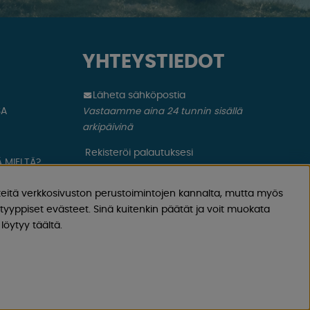
YHTEYSTIEDOT
Läheta sähköpostia
SA
Vastaamme aina 24 tunnin sisällä
arkipäivinä
Rekisteröi palautuksesi
 MIELTÄ?
Koskee peruutettua ostosta, virheellistä
tilausta.
eitä verkkosivuston perustoimintojen kannalta, mutta myös
yyppiset evästeet. Sinä kuitenkin päätät ja voit muokata
Rekisteröi valituksesi
löytyy täältä.
Koskee viallista tuotetta, kuljetusvauriota
ym.