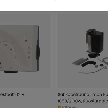
staatti 12 V
Sähköpatruuna Ilman 
1050/2100w, Ruostumat
4-9 päivää