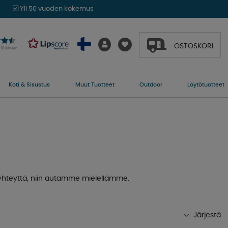
Yli 50 vuoden kokemus
OSTOSKORI
018 ääneen
Koti & Sisustus
Muut Tuotteet
Outdoor
Löytötuotteet
n yhteyttä, niin autamme mielellämme.
Järjestä