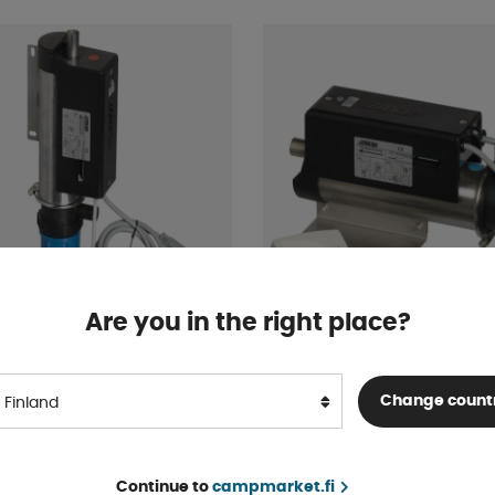
Are you in the right place?
patruuna
Sähköpatruuna Kiertove
Change count
Finland
pumpulla
Ja Termostaatilla
4-9 päivää
Continue to
campmarket.fi
OSTA!
€ 777 .19