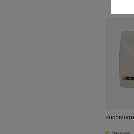
Huonetermo
Varastossa