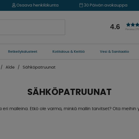
Osaava henkilökunta
30 Päivän avokauppa
4.6
Perustuu 27
Retkeilykalusteet
Kotitalous & Keittiö
Vesi & Sanitaatio
Alde
Sähköpatruunat
SÄHKÖPATRUUNAT
 eri malleina. Etkö ole varma, minkä mallin tarvitset? Ota meihi