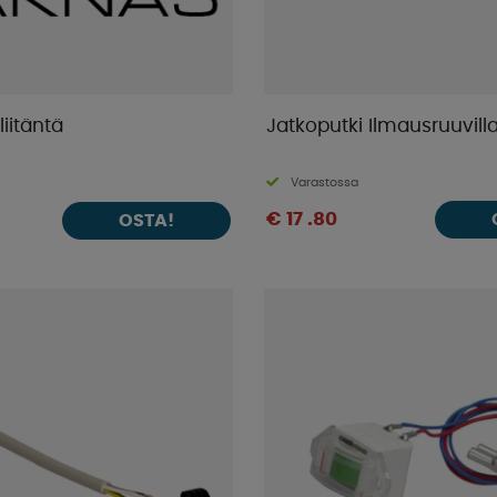
iitäntä
Jatkoputki Ilmausruuvill
Varastossa
€ 17 .80
OSTA!