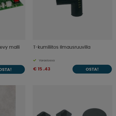
evy malli
T-kumiliitos Ilmausruuvilla
Varastossa
€ 15 .43
OSTA!
OSTA!