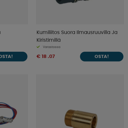
a
Kumiliitos Suora Ilmausruuvilla Ja
Kiristimillä
Varastossa
€ 18 .07
OSTA!
OSTA!