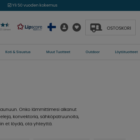
Yli 50 vuoden kokemus
OSTOSKORI
021 ääneen
Koti & Sisustus
Muut Tuotteet
Outdoor
Löytötuotteet
uvaunuun. Onko lämmittimesi alkanut
eleja, konvektoria, sähköpatruunoita,
n et löydä, ota yhteyttä.