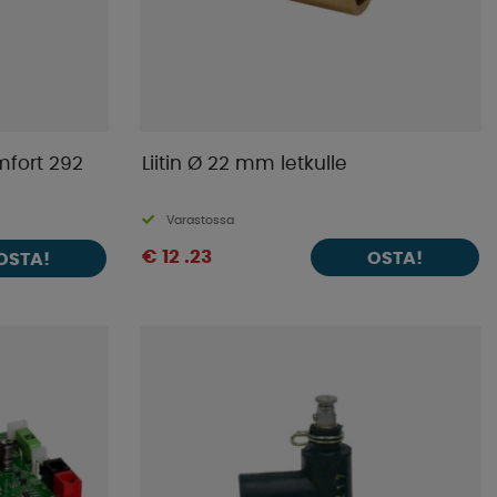
mfort 292
Liitin Ø 22 mm letkulle
Varastossa
€ 12 .23
OSTA!
OSTA!