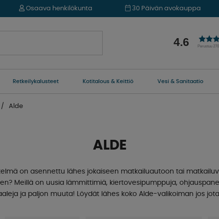
Osaava henkilökunta
30 Päivän avokauppa
4.6
Perustuu 27
Retkeilykalusteet
Kotitalous & Keittiö
Vesi & Sanitaatio
Alde
ALDE
stelmä on asennettu lähes jokaiseen matkailuautoon tai matkail
en? Meillä on uusia lämmittimiä, kiertovesipumppuja, ohjauspane
aleja ja paljon muuta! Löydät lähes koko Alde-valikoiman jos jotai