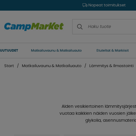
Nopeat toimitukset
UUTUUDET
Matkailuvaunu & Matkailuauto
Etuteltat & Markiisit
Start
Matkailuvaunu & Matkailuauto
Lämmitys & Ilmastointi
Alden vesikiertoinen lämmitysjärje
vuotaa kaikkien näiden vuosien jälke
glykolia, asennusmateria