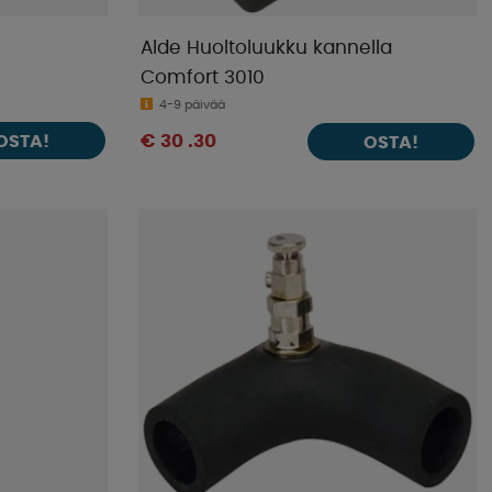
Alde Huoltoluukku kannella
Comfort 3010
4-9 päivää
OSTA!
€ 30 .30
OSTA!