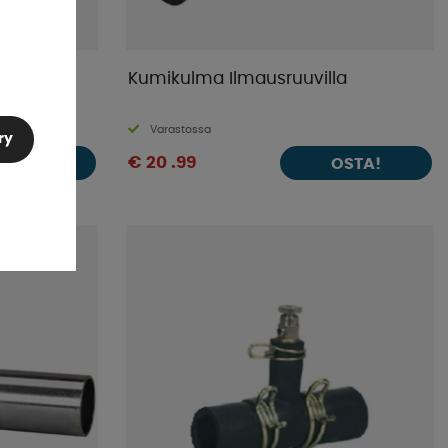
rille
Kumikulma Ilmausruuvilla
Varastossa
ry
€ 20 .99
OSTA!
OSTA!