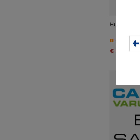
Huonetermo
4-9 päivää
€ 64 .71