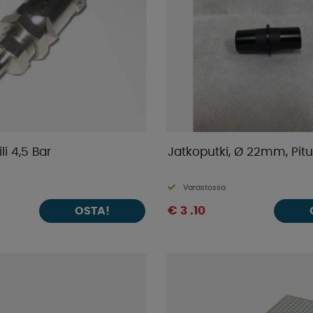
li 4,5 Bar
Jatkoputki, Ø 22mm, Pi
Varastossa
€ 3 .10
OSTA!