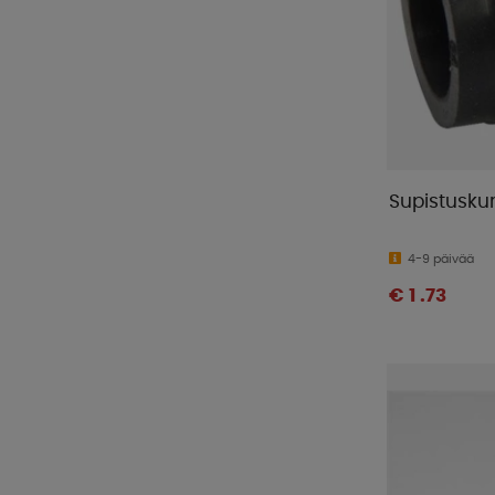
Supistusku
4-9 päivää
€ 1 .73