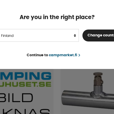
Are you in the right place?
staatti 12 V
Lattiakiinnike Lämpöpatte
150mm
Varastossa
Change count
Finland
€ 4 .38
OSTA!
Continue to
campmarket.fi