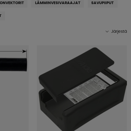
ONVEKTORIT
LÄMMINVESIVARAAJAT
SAVUPIIPUT
T
Järjestä
Suosituimmat
Kaupan suosikit
Nimet A-Ö
Nimet Ö-A
Alin hinta
Korkein hinta
Tuotemerkki
Julkistamispäivä