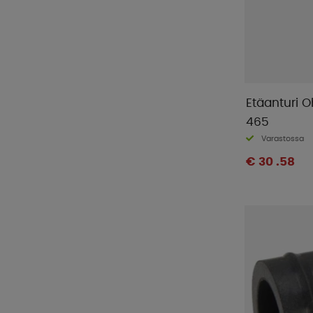
Etäanturi O
465
Varastossa
€ 30 .58