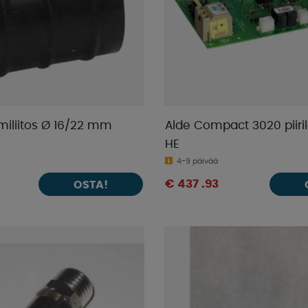
miliitos Ø 16/22 mm
Alde Compact 3020 piiril
HE
4-9 päivää
€ 437 .93
OSTA!