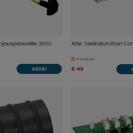
hjauspaneelille 3000
Alde Tarkkailumittari Co
4-9 päivää
OSTA!
€ 48