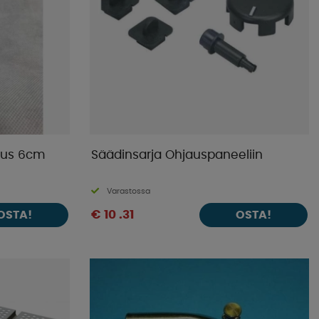
tuus 6cm
Säädinsarja Ohjauspaneeliin
Varastossa
€ 10 .31
OSTA!
OSTA!