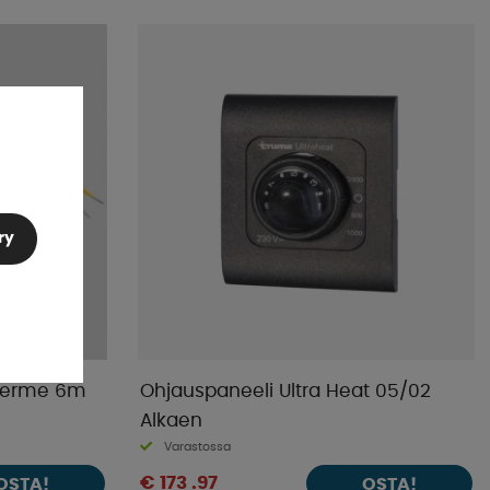
Suosituimmat
Kaupan suosikit
Nimet A-Ö
Nimet Ö-A
Alin hinta
Korkein hinta
Tuotemerkki
Julkistamispäivä
ry
herme 6m
Ohjauspaneeli Ultra Heat 05/02
Alkaen
Varastossa
€ 173 .97
OSTA!
OSTA!