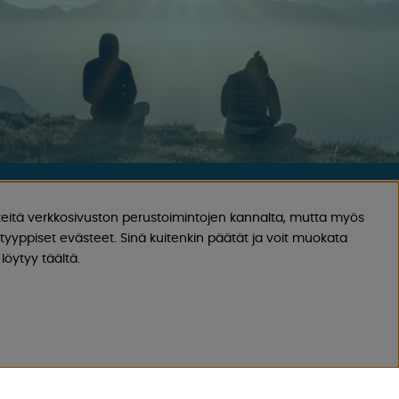
YHTEYSTIEDOT
eitä verkkosivuston perustoimintojen kannalta, mutta myös
yyppiset evästeet. Sinä kuitenkin päätät ja voit muokata
löytyy täältä.
Läheta sähköpostia
SA
Vastaamme aina 24 tunnin sisällä
arkipäivinä
Rekisteröi palautuksesi
 MIELTÄ?
Koskee peruutettua ostosta, virheellistä
tilausta.