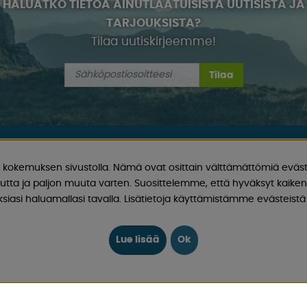
HALUATKO TIETOA AINUTLAATUISISTA UUTISISTA JA
TARJOUKSISTA?
Tilaa uutiskirjeemme!
Tilaa
INFO
kokemuksen sivustolla. Nämä ovat osittain välttämättömiä eväst
utta ja paljon muuta varten. Suosittelemme, että hyväksyt kaikent
aunujen ja matkailuautojen
EVÄSTEET
iasi haluamallasi tavalla. Lisätietoja käyttämistämme evästeistä 
iluautoja sekä näiden
FYYSINEN MYYMÄLÄ RUOTSIS
Lue lisää
Ok
 vapaa-aikaan hyvillä hinnoilla
LAHJAKORTTI
masti jotain, josta pidät!
MITÄ ASIAKKAAT OVAT MEISTÄ
aatiota, uutisia ja
OPPAAT