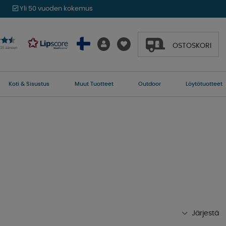
Yli 50 vuoden kokemus
OSTOSKORI
016 ääneen
Koti & Sisustus
Muut Tuotteet
Outdoor
Löytötuotteet
Järjestä