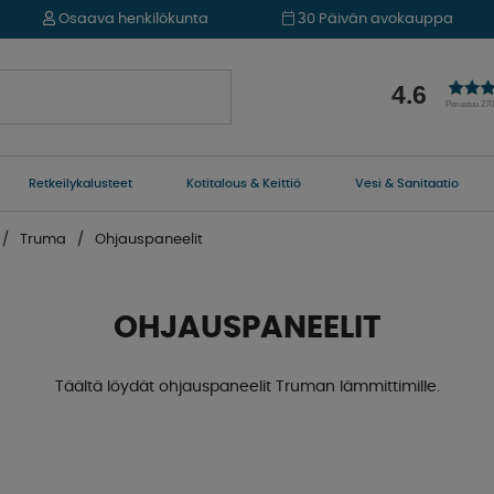
Osaava henkilökunta
30 Päivän avokauppa
4.6
Perustuu 27
Retkeilykalusteet
Kotitalous & Keittiö
Vesi & Sanitaatio
Truma
Ohjauspaneelit
OHJAUSPANEELIT
Täältä löydät ohjauspaneelit Truman lämmittimille.