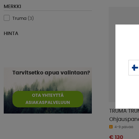
MERKKI
Truma
(
3
)
HINTA
Tarvitsetko apua valintaan?
OTA YHTEYTTÄ
ASIAKASPALVELUUN
TRUMA TRU
Ohjauspane
4-9 päivää
€ 130