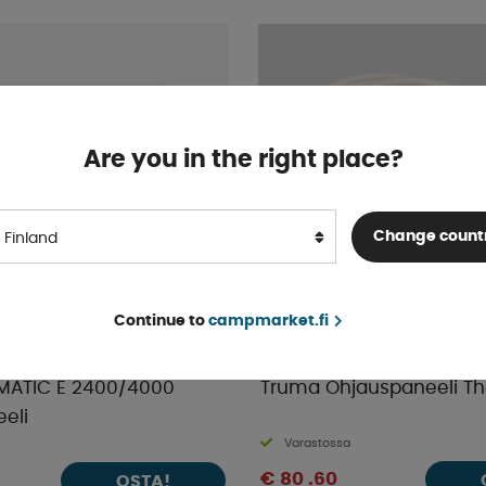
Are you in the right place?
Change count
Finland
Continue to
campmarket.fi
MATIC E 2400/4000
Truma Ohjauspaneeli T
eli
Varastossa
€ 80 .60
OSTA!