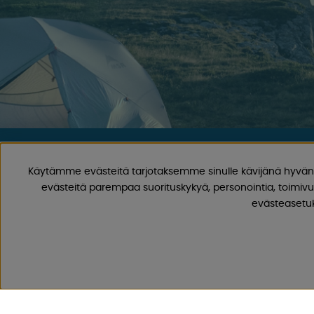
CAMPMARKET
Käytämme evästeitä tarjotaksemme sinulle kävijänä hyvän 
evästeitä parempaa suorituskykyä, personointia, toimivu
Meillä on vuosien varrella kertynyt laaja kokemus matkailuv
evästeasetuks
tarvikkeista, koska olemme myyneet asuntovaunuja ja matka
varaosia ja tarvikkeita vuodesta 1968 lähtien.
Tarjoamme laajan valikoiman erilaisia ​​tuotteita retkeilyyn ja
ja alhaisilla toimituskuluilla. Löydät 30 000 tuotteestamme var
Seuraa meitä Facebookissa ja Instagramissa saadaksesi inspir
ainutlaatuisia tarjouksia. Leirintäelämä alkaa meiltä!