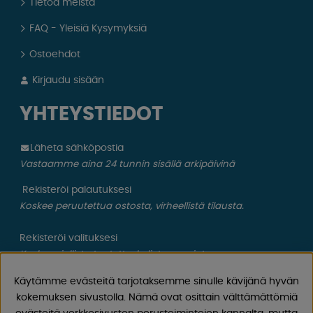
Tietoa meistä
FAQ - Yleisiä Kysymyksiä
Ostoehdot
Kirjaudu sisään
YHTEYSTIEDOT
Läheta sähköpostia
Vastaamme aina 24 tunnin sisällä arkipäivinä
Rekisteröi palautuksesi
Koskee peruutettua ostosta, virheellistä tilausta.
Rekisteröi valituksesi
Koskee viallista tuotetta, kuljetusvauriota ym.
Käytämme evästeitä tarjotaksemme sinulle kävijänä hyvän
CAMPMARKET
kokemuksen sivustolla. Nämä ovat osittain välttämättömiä
Meillä on vuosien varrella kertynyt laaja kokemus