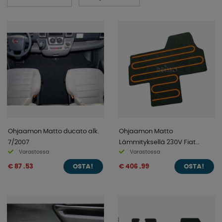
Ohjaamon Matto ducato alk.
Ohjaamon Matto
7/2007
Lämmityksellä 230V Fiat
Varastossa
Varastossa
Ducato/Boxer/Jumper
7/2006-
€ 87 .53
€ 406 .99
OSTA!
OSTA!