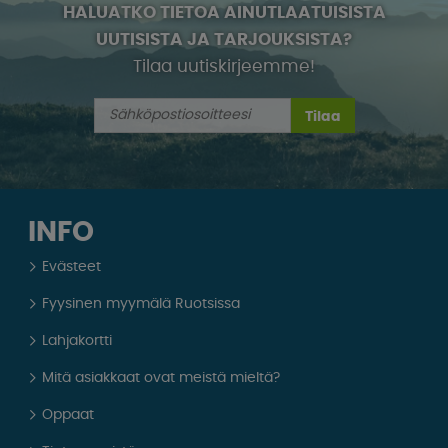
HALUATKO TIETOA AINUTLAATUISISTA
UUTISISTA JA TARJOUKSISTA?
Tilaa uutiskirjeemme!
Tilaa
INFO
Evästeet
Fyysinen myymälä Ruotsissa
Lahjakortti
Mitä asiakkaat ovat meistä mieltä?
Oppaat