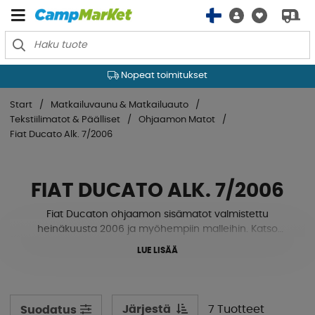
Nopeat toimitukset
Start
Matkailuvaunu & Matkailuauto
Tekstiilimatot & Päälliset
Ohjaamon Matot
Fiat Ducato Alk. 7/2006
FIAT DUCATO ALK. 7/2006
Fiat Ducaton ohjaamon sisämatot valmistettu
heinäkuusta 2006 ja myöhempiin malleihin. Katso
mallimme alta!
LUE LISÄÄ
Järjestä
7 Tuotteet
Suodatus