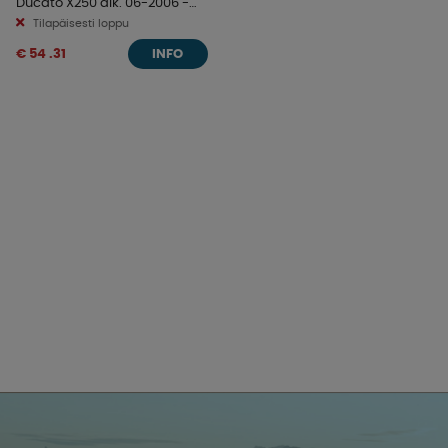
Ducato X250 alk. 06-2006 -
2014
Tilapäisesti loppu
€ 54 .31
INFO